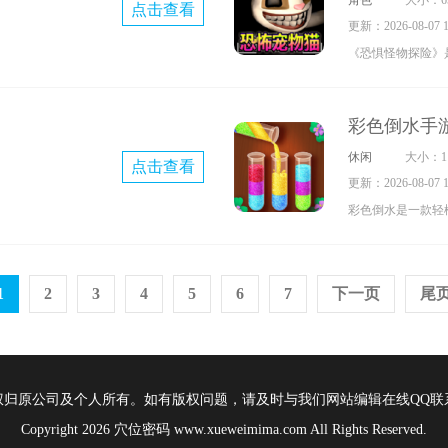
角色
大小：69
点击查看
此外还设有许多创
更新：2026-08-07 17
玩家可以在其中尽
《恐惧怪物探险》
是解开一个个谜题
家带入一个危机四
戏内还有丰富的剧
玩家需要在一只恐
锁。
彩色倒水手
周边环境，收集逃
休闲
大小：11
点击查看
题，并躲避重重威
更新：2026-08-07 17
玩家需凭借勇气与
彩色倒水是一款轻
机。通过灵活运用
心玩法围绕液体分
键时机，最终成功
换不同颜色的液体
1
2
3
4
5
6
7
下一页
尾
相同颜色的液体汇
能通关。随着关卡
能锻炼玩家的智力
趣。另外，游戏还
权归原公司及个人所有。如有版权问题，请及时与我们网站编辑在线QQ联
在玩家需要帮助时
Copyright 2026 穴位密码 www.xueweimima.com All Rights Reserved.
来试试！