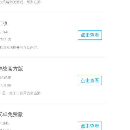
款策略闯关游戏。玩家在游
吧！
，借助手中的绳索来战胜关
操作是朝着敌人的方向点击
正版
旦绳索命中敌人，再往回滑
.7MB
人拽飞并将其消灭。此外，
点击查看
:33:15
等物品，合理利用这些物品
围绕收纳展开的互动内容。
敌人，助力玩家顺利闯关！
冰箱收纳达人，要对各类食
整理。玩家得灵活规划冰箱
作战官方版
有条理地摆放到指定位置。
6.6MB
家能感受到收纳带来的平和
点击查看
:31:09
不同主题的收纳关卡。通过
》是一款末日背景的射击游
家可以学会实用的收纳方
主宰的世界里，玩家需全力
，尽情享受其中的乐趣。
。游戏中的战斗场景遍布各
安卓免费版
且充满挑战。玩家可使用多
.2MB
高额伤害，体验酣畅的战斗
点击查看