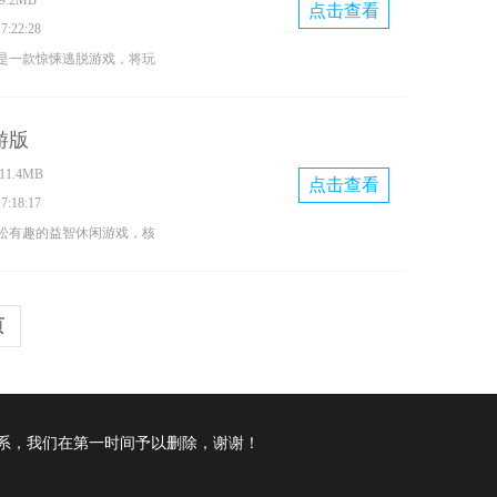
.2MB
新的地图场景与解谜任务，
点击查看
:22:28
情探索，收集更多物品，或
是一款惊悚逃脱游戏，将玩
来获取相应奖励。当然，游
伏、暗影笼罩的幽暗世界。
情，会随着游戏进程逐步解
怖猫咪的追击下，仔细搜寻
游版
生必备的物品，破解各类谜
1.4MB
胁。在紧张压抑的氛围中，
点击查看
:18:17
智慧，抓住每一个逃脱的契
松有趣的益智休闲游戏，核
手中的道具和物品，把握关
类展开。玩家需在容器间倒
逃离这片险境。
，借助液体互斥的特性，把
页
聚到一起，完成分类任务就
推进，难度会逐步增加，既
，又能带来放松身心的乐
设置了贴心的人性化提示，
系，我们在第一时间予以删除，谢谢！
给予指导。感兴趣的话不妨