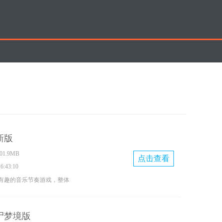
新版
1.9MB
点击查看
:43:10
有趣的音乐节奏游戏，整体
，玩法节奏明快。玩家可以
行打击操作来获取分数，游
尸梦境版
级供选择，十分考验反应能