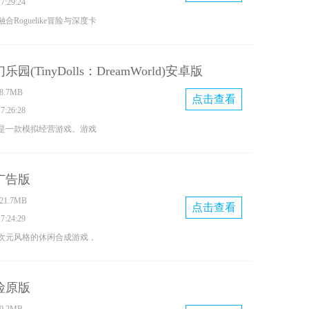
:29:24
准流畅，战斗过程紧张刺
Roguelike冒险与深度卡
外，游戏还提供多张不同地
游戏。玩家将化身追寻瓦尔
来更多未知的冒险与挑战。
漫着北欧神话气息的幽暗世
(TinyDolls：DreamWorld)安卓版
过持续发掘新卡牌、优化牌
.7MB
生成的敌人与事件，每一次
点击查看
:26:28
的进程与最终结局。
是一款模拟经营游戏。游戏
场景与角色，玩家能看到丰
可以在这个世界里自由冒险
广告版
地方建造属于自己的小镇。
1.7MB
，玩家会解锁全新建筑，吸
点击查看
:24:29
玩体验不断丰富。此外，玩
次元风格的休闲合成游戏，
互动，完成各类趣味任务，获
物品，解锁更多实用的道具
和装扮，打造专属于自己的
各类富有个性的守护神。游
险原版
法，主打休闲轻松的体验，