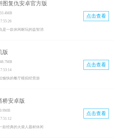
拼图复仇安卓官方版
我的世界》的建筑风格来构
3.4MB
多种战斗冒险模式，并且支
点击查看
:55:26
索。玩家能够收集材料，制
仇是一款休闲耐玩的益智消
和道具，应对场景中出现的
自热门动漫《东京卍复仇
武器与之战斗并击败它们以
版本中，游戏还原了原作的经
机版
的动漫角色也将一一登场。
8.7MB
，能够解锁更多冒险街区。
点击查看
:53:14
松愉快的餐厅模拟经营游
细心的店主，全面管理美食
流程，借助传送带高效制作
搭桥安卓版
圈等丰富多样的美食，为造
.9MB
服务，还能解锁新的食谱并
点击查看
:51:12
风温馨、操作简单却蕴含着
一款经典的火柴人题材休闲
线也能持续积累收益。
，玩家将操控火柴人角色，