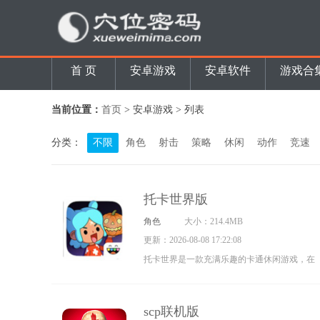
首 页
安卓游戏
安卓软件
游戏合
当前位置：
首页
> 安卓游戏 > 列表
分类：
不限
角色
射击
策略
休闲
动作
竞速
托卡世界版
角色
大小：214.4MB
更新：2026-08-08 17:22:08
托卡世界是一款充满乐趣的卡通休闲游戏，在
这个奇妙的小镇里，玩家能感受到超高的自由
度，可以尽情开展各类活动。托卡世界1.80版
scp联机版
的故事发生在一个缤纷多彩的动漫世界，采用