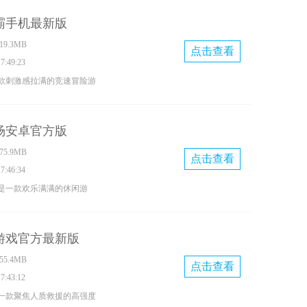
上收集与自身颜色匹配的积
霸手机最新版
而抵达终点完成挑战。玩家
9.3MB
砖块的位置和距离，提前规
点击查看
:49:23
还要躲避对手的干扰或撞击
款刺激感拉满的竞速冒险游
，就可能错过积木砖块。这
广阔的开放城市世界。在这
与反应力有着极高要求，稍
车辆在街区驰骋，还可挑选
被对手击败。游戏的多人竞
场安卓官方版
抗。完成任务、获取奖励
，随机匹配的对手会带来巨
5.9MB
装备与外观，保障自己在冒
点击查看
集中精力观察道路信息和对
:46:34
，游戏还设计了丰富的都市
路线方向，也可以选择发起
是一款欢乐满满的休闲游
人理想。在游戏里，你会遭
有多种获胜方式。
各样的地图关卡里体验丰富
各种冲突之中。
跟着可爱的蛋仔一起闯关冒
游戏官方最新版
收集海量物品，既能释放压
5.4MB
精彩瞬间，让人兴奋不已，
点击查看
:43:12
飞起。
一款聚焦人质救援的高强度