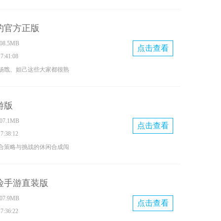
家将化身精英特种士兵，深
执行高风险任务，在解救人
约官方正版
展开激烈的枪战。游戏以多
8.5MB
弹道反馈和沉浸式的战场氛
点击查看
:41:08
带来融合策略部署与临场反
杨戬、妲己这些大家都很熟
。
诠释，让玩家体验一场不一
戏不仅用高水准的国风美术
游版
物的独特魅力，还借助用心
7.1MB
炫酷的战斗画面，构建了一
点击查看
:38:12
入的东方奇幻世界。
合策略与挑战的休闲合成闯
玩家需要持续合成并升级各
应对不同难度的关卡与对
险手游直装版
破的乐趣。玩家能够自由搭
7.9MB
性，打造专属的强力卡组，
点击查看
:36:22
自身的智慧与实力。感兴趣