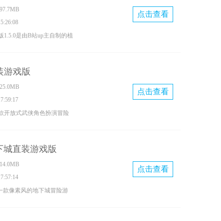
7.7MB
可供自由挑战~
点击查看
:26:08
.5.0是由B站up主自制的植
品，这个版本新增了元素染
把植物卡片染成梦境植物，
装游戏版
来对抗敌人。该版本设有多
5.0MB
，还加入了多种全新的植物
点击查看
:59:17
利用好梦境植物的机制来抵
款开放式武侠角色扮演冒险
入侵，并通过灵活布局来守
心的画面风格，引领玩家踏
乱世。游戏主打单机模式，
ft地下城直装游戏版
架构，让玩家如同观赏电视
4.0MB
情之中。海量支线任务为玩
点击查看
:57:14
体验，而高度自由的玩法更
下城是一款像素风的地下城冒险游
，不受任何限制地探索江
画面设计，有着多样的角色
可以自由探索这个别具一格