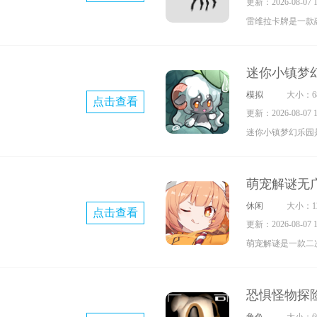
更新：2026-08-07 17
快感。射击操作精
雷维拉卡牌是一款融合
激、精彩纷呈。此
牌构筑的单人策略
图供玩家切换，带
哈拉的勇士，在弥
迷你小镇梦幻乐园
界里开启试炼。通
模拟
大小：68
点击查看
组组合，应对随机
更新：2026-08-07 17
抉择都会左右旅程
迷你小镇梦幻乐园
采用卡通风格设计
富美丽的景色，还
萌宠解谜无
探索，挑选合适的
休闲
大小：12
点击查看
随着游玩进度推进
更新：2026-08-07 17
引更多居民，让游
萌宠解谜是一款二
家能与NPC沟通
玩家需要不断合成
取不同风格的服装
和物品，进而解锁
可爱小人形象。
恐惧怪物探
戏以合成为核心玩