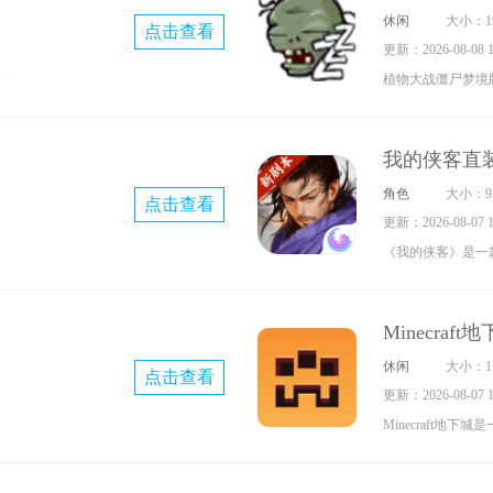
休闲
大小：19
点击查看
力，还有海量音乐
更新：2026-08-08 15
P
植物大战僵尸梦境版1
有
物大战僵尸同人作
色机制，我们能够
我的侠客直
以此获取独特效果
角色
大小：92
点击查看
样的关卡可供挑战
更新：2026-08-07 17
和僵尸，玩家需要
《我的侠客》是一
御强力梦境僵尸的
游戏。它以独具匠
护自己的房子。
入风起云涌的武林
Minecra
凭借丰富的世界观
休闲
大小：11
点击查看
剧般沉浸于精彩剧
更新：2026-08-07 17
家带来趣味多元的
Minecraft地
允许玩家随心所欲
戏，采用卡通化的
湖。
与武器外观，玩家