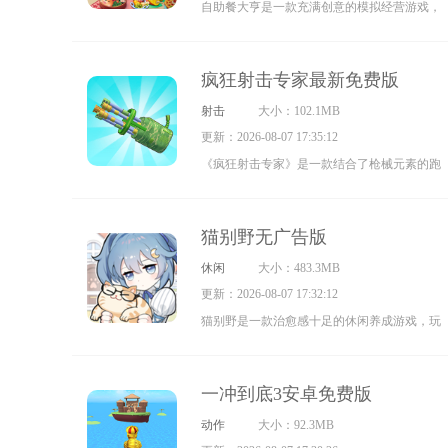
自助餐大亨是一款充满创意的模拟经营游戏，
挑战。
玩家将化身为餐厅老板，从无到有地经营属于
自己的自助餐厅。在游戏里，玩家需要用心设
疯狂射击专家最新免费版
计菜单、规划餐厅布局、培养员工，以满足顾
射击
大小：102.1MB
客的多元口味需求，打造出一家别具一格的自
更新：2026-08-07 17:35:12
助餐厅。
《疯狂射击专家》是一款结合了枪械元素的跑
酷闯关游戏。玩家需要操控枪械进行跑酷挑
战，通过手指在屏幕上滑动来收集增益道具（
猫别野无广告版
UFF），以此提升枪械的攻击力，同时还要击
休闲
大小：483.3MB
败沿途的敌人和障碍物，最终成功冲过终点线
更新：2026-08-07 17:32:12
就能完成关卡。此外，玩家还可以在游戏商店
猫别野是一款治愈感十足的休闲养成游戏，玩
中解锁各类武器，并通过升级枪械来让跑酷过
家在游戏里将化身猫咪铲屎官，日常需要悉心
程变得更加轻松。
照料家中的猫咪，每天都得抽出时间陪伴它
一冲到底3安卓免费版
们。游戏的玩法十分治愈，能让每位玩家都沉
动作
大小：92.3MB
浸其中。此外，玩家还可以带着猫咪前往不同