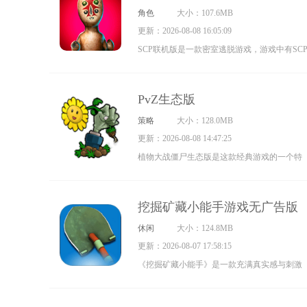
角色
大小：107.6MB
了鲜明的漫画风格，玩家可以和五百多个可互
更新：2026-08-08 16:05:09
动角色互动，还能探索三百多个不同的地点。
SCP联机版是一款密室逃脱游戏，游戏中有SC
每个地方都有独特的功能和玩法，等着玩家去
怪物、D级人员、MTF三大阵营，每个阵营都
发现，快来体验吧！
各自不同的胜利条件。玩家可以选择其中一个
PvZ生态版
阵营进行扮演，在联机模式下，你将与其他三
策略
大小：128.0MB
名玩家一同在广阔的地图中展开冒险与生存挑
更新：2026-08-08 14:47:25
战。这款游戏的核心设计理念，就是希望能让
植物大战僵尸生态版是这款经典游戏的一个特
你和三两好友一起享受合作游玩的乐趣。
色改版，它完整保留了原作的所有关卡和植物
设定，同时新增了昼夜交替、动态天气系统、
挖掘矿藏小能手游戏无广告版
联机协作模式以及全新的植物养成机制！后续
休闲
大小：124.8MB
还会持续更新更多僵尸种类、植物角色和创新
更新：2026-08-07 17:58:15
玩法，让游戏的策略深度与趣味性得到全面提
《挖掘矿藏小能手》是一款充满真实感与刺激
升。游戏操作简单易上手，感兴趣的玩家可千
感的挖宝休闲游戏。游戏内藏有琳琅满目的挖
万别错过啦！
宝工具与设备，等待玩家逐一解锁。玩家可通