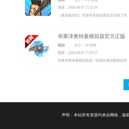
休闲
大小：152.5MB
殊装备道具，能让山羊拥有上天入地的能力，
更新：2026-08-07 17:23:28
解锁更多样的玩法。
《菜鸡超进化》凭借丰富的创意玩法打破了传
统游戏类型的桎梏，无论是硬核玩家还是休闲
爱好者，都能在这片充满可能性的虚拟天地中
布莱泽奥特曼模拟器官方正版
找到属于自己的快乐源泉。游戏通过角色养成
模拟
大小：32.6MB
与资源积累的深度机制，持续为玩家带来突破
更新：2026-08-07 17:20:15
想象的体验。它用层层递进的惊喜点燃玩家的
布莱泽奥特曼模拟器是一款面向奥特曼粉丝的
好奇心，带您领略与众不同的数字世界魅力。
动作模拟游戏。玩家将化身布莱泽奥特曼，在
危机重重的宇宙里与各类怪兽激烈对战。游戏
高度还原了布莱泽奥特曼的经典外形与动作，
设置了丰富的剧情模式，能让玩家深入了解其
故事背景。此外，游戏还包含多种关卡挑战，
玩家可收集资源来升级技能和装备，更支持多
声明：本站所有资源均来自网络，版
人在线对战，与其他玩家比拼实力。凭借多样
的玩法和精美的画面，该游戏为玩家带来了沉