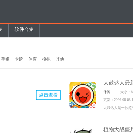
集
软件合集
手赚
卡牌
体育
模拟
其他
太鼓达人最
休闲
大小：80
点击查看
更新：2026-08-08 16
太鼓达人是一款超
采用日式风格设计
本
跟着音乐的节拍进
植物大战僵
戏设有4个难度等