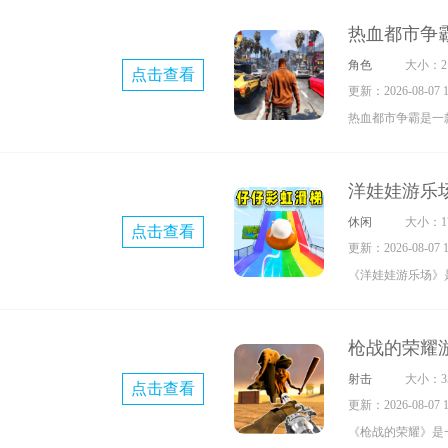
在色彩渐变的道路
热血都市争
木来搭建桥梁，从
角色
大小：21
点击查看
需要注意观察所有
更新：2026-08-07 17
划移动路线，同时
热血都市争霸是一
——一旦受到干扰
戏，玩家将置身于
对玩家的策略能力
里，你能驾驶各类
不留意就可能直接
洋娃娃游乐
趁手的武器展开对
技模式极具挑战性
休闲
大小：17
点击查看
后，玩家可以升级
大考验。玩家需要
更新：2026-08-07 17
险时的安全。另外
手位置，灵活改变
《洋娃娃游乐场》
玩法，助你达成个
攻击干扰对手，拥
戏，玩家能在各式
遇不少敌人，卷入
有趣的娱乐玩法。
枪战的荣耀
险，探索不同场景
射击
大小：35
点击查看
力，又能享受诸多
更新：2026-08-07 17
玩起来简直快乐到
《枪战的荣耀》是