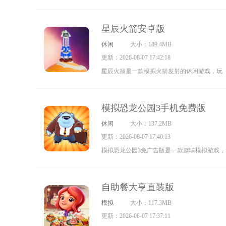
戏。玩家将置身于奇幻的玉虚仙宫展开竞技，
算，帮助你养成每日动脑的良好习惯。
通过佩戴虚空拳套开启传送门，在第一人称视
星辰火箭安卓版
角下实现灵活位移，既能巧妙规避敌人攻击，
休闲
大小：189.4MB
又能出其不意突袭对手。在这场紧张刺激的对
更新：2026-08-07 17:42:18
战中，玩家需争夺最终胜利，感受仙界版“吃
星辰火箭是一款模拟火箭发射的休闲游戏，玩
鸡”的独特乐趣。同时，还可通过收集更多资源
家能够购买并合并火箭模块来升级火箭，帮助
与装备提升自身战力，持续战斗直至达成“吃
火箭飞得更远、抵达新的星球，开启一段充满
鸡”的终极目标。
模拟恐龙公园3手机免费版
探索感的星际之旅。持续解锁新配件，对火箭
休闲
大小：137.2MB
进行升级，让它能飞得更高更远，这会带来满
更新：2026-08-07 17:40:13
满的成就感。
模拟恐龙公园3免广告版是一款趣味模拟游戏，
能带领玩家走进可爱的恐龙公园。在这里，你
可以通过开启扭蛋解锁各种惊喜，收集恐龙、
自助餐大亨直装版
飞龙、人偶等丰富物品，打造专属于自己的趣
模拟
大小：117.3MB
味收藏天地。游戏还会提供超多福利，为你带
更新：2026-08-07 17:37:11
来无穷乐趣，而切换不同场景的过程也充满了