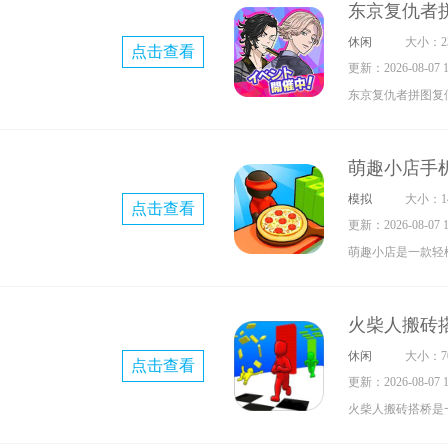
东京复仇者
的世界。它模仿《
休闲
大小：23
点击查看
建地图场景，涵盖
更新：2026-08-07 17
持多人联机一同探
东京复仇者拼图复
作各类武器、装备
除闯关游戏，改编
新怪物，使用魔法
者》IP。在日服
获取材料。
萌趣小店手
典画风，众多熟悉
模拟
大小：14
点击查看
玩家通过不断挑战
更新：2026-08-07 17
萌趣小店是一款轻
戏。玩家将化身为
制作与服务的整个
火柴人搬砖
披萨、汉堡、甜甜
休闲
大小：70
点击查看
型可爱的顾客提供
更新：2026-08-07 17
升级设备。游戏画
火柴人搬砖搭桥是
策略深度，即使离
跑酷游戏。游戏中