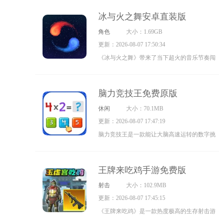
内设置了丰富的主题关卡和任务，旨在帮助玩
将化身村庄守护者，带领村民抵御史莱姆的入
家释放压力，尽情享受游戏的乐趣。
冰与火之舞安卓直装版
侵，借助建造设施、种植经营、升级防御等方
角色
大小：1.69GB
式，一步步重建繁荣的家园。作为村庄的领
更新：2026-08-07 17:50:34
主，你得从零开始建设并发展自己的村庄。
《冰与火之舞》带来了当下超火的音乐节奏闯
关体验，在游戏里，玩家得操控小球跟着对应
的节奏，踩着节拍一步步向前推进！
脑力竞技王免费原版
休闲
大小：70.1MB
更新：2026-08-07 17:47:19
脑力竞技王是一款能让大脑高速运转的数字挑
战游戏，屏幕上不断跳出的题目如连珠炮般接
连袭来，你必须在时间流逝前迅速给出正确答
王牌来吃鸡手游免费版
案。稍有迟疑就可能功亏一篑，不过答对时的
射击
大小：102.9MB
那种成就感足以让你忘却所有紧张感，只想接
更新：2026-08-07 17:45:15
着再来一局。每天的挑战主题都不一样，周一
《王牌来吃鸡》是一款热度极高的生存射击游
专门练习乘法口诀，周五则集中攻克分数换