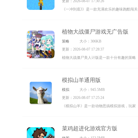
更新：2026-08-07 17:30:26
关卡展开冒险，和强大的怪物一决高下，玩法
《一冲到底3》是一款充满欢乐的趣味跑酷闯关
相当丰富，感兴趣的小伙伴快来体验吧。
游戏。这次的跑酷主角换成了可爱的毛线人，
玩家在开局时可以消耗金币来提升毛线人的各
植物大战僵尸游戏无广告版
项属性，这样就能更轻松地开启后续的挑战。
策略
大小：306KB
而且在跑酷过程中，玩家还得收集更多的毛
更新：2026-08-07 17:28:37
线，要是不小心触碰到陷阱，毛线人的毛线就
植物大战僵尸美人计版是一款十分有趣的策略
会被扣除，体型也会随之缩小呢！
塔防游戏，它以PVZ为原型进行改编，玩家能
在这里体验到全新的PVZ玩法。在这个版本
模拟山羊通用版
里，所有僵尸都被替换成了二次元美少女，让
模拟
大小：945.5MB
玩家可以感受全新的塔防乐趣。游戏过程中，
更新：2026-08-07 17:25:24
玩家需要不断放置植物，抵御美少女的进攻，
《模拟山羊》是一款动物恶搞模拟游戏，玩家
游戏难度会随着关卡层数的提升而加大，感兴
将在游戏中化身为一只山羊，在城市里自由探
趣的小伙伴快来试试吧。
索、肆意破坏。你可以和游戏中的各类物体互
菜鸡超进化游戏官方版
动，还能捉弄周围的路人。游戏内更有多种特