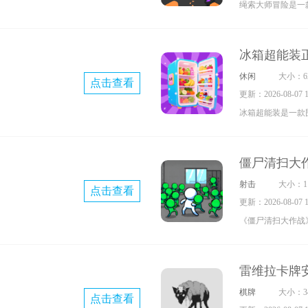
绳索大师冒险是一
的话，就快来试试
戏里将化身为英雄
卡中的敌人。具体
冰箱超能装
屏幕投掷绳索，一
休闲
大小：62
点击查看
动屏幕，就能把敌
更新：2026-08-07 17
场景中还存在炸药
冰箱超能装是一款
可以更高效地消灭
在这里，玩家化身
B
材和厨房用品进行
僵尸清扫大
内部空间，把物品
射击
大小：11
点击查看
在这个过程里，玩
更新：2026-08-07 17
与满足，还能开启
《僵尸清扫大作战
完成相应任务，玩
戏。在这个被僵尸
法，提升做事效率
清除这些生存威胁
雷维拉卡牌
类地点，局势复杂
棋牌
大小：34
点击查看
种武器对僵尸造成