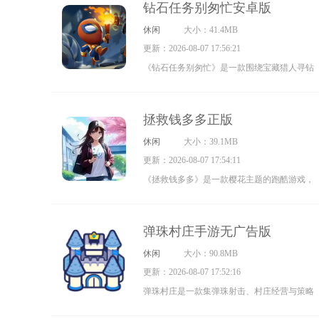
钻石任务别匆忙安卓版
过挖掘矿产资源与宝藏来积累资金和钻石，以
休闲
大小：41.4MB
此购置全新的设备与工具，助力更深入的地下
更新：2026-08-07 17:56:21
探索。在探索过程中，需留意观察地下世界的
《钻石任务别匆忙》是一款围绕宝藏猎人寻钻
周边环境，凭借对环境的判断，有机会发现隐
展开的横版闯关冒险游戏。玩家将化身为勇敢
藏宝物的位置，还能解锁全新的地图区域，体
的宝藏猎人，踏上寻找珍贵钻石的漫长征程。
验更多元的乐趣。这不仅会带来一场场欢乐的
拯救钱多多正版
游戏里的每个任务都设置了精心设计的谜题与
挖掘挑战，还会触发各式各样的任务。玩家可
休闲
大小：39.1MB
挑战，玩家既需要运用智慧分析线索，又要凭
自由选择院子的位置展开深入探查，随着地底
更新：2026-08-07 17:54:11
借勇气直面未知风险，如此才能逐步解开一系
探险距离的不断增加，会遭遇重重困难，对工
《拯救钱多多》是一款樱花主题的跑酷游戏，
列谜题，发掘出隐藏的钻石。
具设备的要求也会逐渐提高。因此，玩家需要
高度还原了樱花林的浪漫氛围。玩家将操控女
合理运用资金和钻石对工具设备进行改造升
主角，在繁花盛开的樱花林中进行旋转、跳跃
弹珠村庄手游无广告版
级，并且提前规划好探索方案。
等灵活操作，巧妙避开各种障碍物，以率先抵
休闲
大小：90.8MB
达终点为目标参与比赛。游戏中还精心融入了
更新：2026-08-07 17:52:16
换装系统与飞马等特色元素，让玩家在自由探
弹珠村庄是一款集弹珠射击、村庄经营与策略
索的过程中收获多样的游戏体验。此外，游戏
防御于一体的休闲益智游戏。在游戏里，玩家