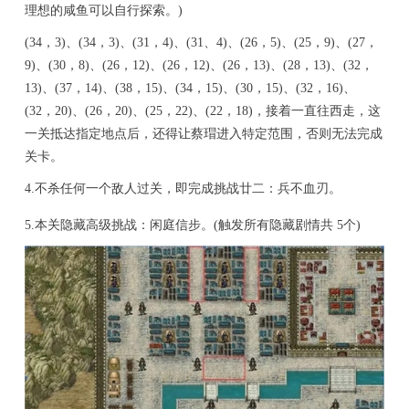
理想的咸鱼可以自行探索。)
(34，3)、(34，3)、(31，4)、(31、4)、(26，5)、(25，9)、(27，
9)、(30，8)、(26，12)、(26，12)、(26，13)、(28，13)、(32，
13)、(37，14)、(38，15)、(34，15)、(30，15)、(32，16)、
(32，20)、(26，20)、(25，22)、(22，18)，接着一直往西走，这
一关抵达指定地点后，还得让蔡瑁进入特定范围，否则无法完成
关卡。
4.不杀任何一个敌人过关，即完成挑战廿二：兵不血刃。
5.本关隐藏高级挑战：闲庭信步。(触发所有隐藏剧情共 5个)