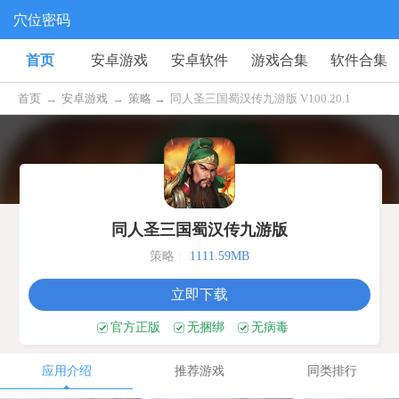
穴位密码
首页
安卓游戏
安卓软件
游戏合集
软件合集
首页
→
安卓游戏
→
策略 →
同人圣三国蜀汉传九游版 V100.20.1
同人圣三国蜀汉传九游版
策略
|
1111.59MB
立即下载
官方正版
无捆绑
无病毒
应用介绍
推荐游戏
同类排行