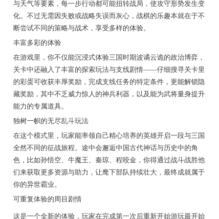
与天气等要素，每一步行动都可能扭转战局，使攻守形势发生变
化。不过无需因失败或战略失误而灰心，战棋的乐趣本就在于不
断尝试不同的策略与战术，享受多样的体验。
丰富多彩的体验
在游戏里，你不仅能沉浸式体验三国时期波谲云诡的政治博弈，
关卡中还融入了丰富的探索玩法与支线剧情——仔细搜寻关卡里
的彩蛋可收获丰厚奖励，完成支线任务的特定条件，更能解锁隐
藏奖励，其中不乏威力惊人的神兵利器，以及能为武将量身提升
能力的专属道具。
独树一帜的无尽乱斗玩法
在这个模式里，玩家能率领自己精心培养的英雄开启一段与三国
全然不同的征战旅程。途中会邂逅中国古代神话与历史中的角
色，比如孙悟空、牛魔王、秦琼、程咬金，你得通过战斗战胜他
们来获取更多资源与助力，让麾下部队持续壮大，最终成就属于
你的异世霸业。
可重复体验的周目剧情
这是一个全新的体验，玩家在完成第一次后重新开始游玩最开始