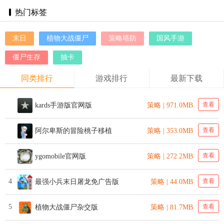
热门标签
末日
植物大战僵尸
策略塔防
国风手游
僵尸生存
抽卡
同类排行
游戏排行
最新下载
查看
kards手游版官网版
策略 | 971.0MB
查看
阿尔卑斯的冒险桃子移植
策略 | 353.0MB
查看
ygomobile官网版
策略 | 272.2MB
4
查看
最强小兵末日屠龙免广告版
策略 | 44.0MB
5
查看
植物大战僵尸杂交版
策略 | 81.7MB