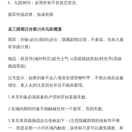
6、九阳神功：
反弹所有不良状态攻击。
孤军作战武将，加成有限
圣三国蜀汉传第29关马跃檀溪
我军：刘备(必出)陈到(必出，隐藏剧情出现，不参战，但加入敌
军等级计算)
物品：碧灵丹(城外村庄)提升士气 1(高级挑战奖励)转生丹(高级
挑战奖励)
过关提示：如果刘备不会八项攻击请穿柳叶甲，不然出城后会被
堵住。拿人头的注意回合并且不能杀蔡瑁。
1.本关刘备必须装备的卢否则开始直接失败。
2.在城内期间刘备不能触碰任何一个敌军，否则失败。
3.本关拿高级挑战走位坐标如下：(注意隐藏剧情的坐标并不唯
一，而是在那一小片区域内触发，该坐标只是可以避免遇敌，有