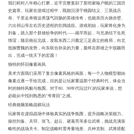
我们耗时八年精心打磨，近乎完整复刻了那些家喻户晓的三国历
史篇章。玩家在游戏过程中，既能沉浸于桃园结义、三英战吕
布、千里走单骑这类荡气回肠的英雄传奇，也能亲历火烧赤壁、
六出祁山等左右历史进程的壮阔战役。游戏初始，玩家将化身为
刘备，踏入那个群雄纷争的时代——揭竿而起，与兄弟结下生死
情谊，随后南征北战，攻取东西二川奠定三足鼎立的格局，向北
抵御曹魏的攻势，向东联合孙吴的力量，最终在群雄之中脱颖而
出，完成一统天下的宏愿！
独特的怀旧像素画风
美术方面我们采用了复古像素风格的画面，每一个人物模型都由
像素点逐一手绘完成，目的是让玩家重温那个经典时代，体会当
时的独特风貌与氛围。对于80、90年代玩过FC的玩家来说，想
必能从中找到熟悉的“爷青回”之感。
经典烧脑策略战棋玩法
玩家将在虚拟战场中体验真实的战争氛围，提升战略决策能力。
操控刘备、关羽、张飞、赵云、诸葛亮等多位武将，挑战充满策
略性的战场关卡。制定战略时需考量地形、兵种克制、武将搭配