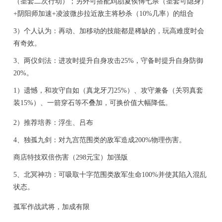
（圣套二次行动）；另外可搭配鸡肋夏侯傅七杀（圣套可隐身）
+阴阳师加速+凌波微步拉近敌主将秒杀（10%几率）的组合
3）个人认为：再动、加移动的技能都是稀缺的，玩高难度时会
有奇效。
3、两仪剑法
：进攻时提升自身攻击25%，守备时提升自身防御
20%。
1）遗憾，和攻守自如（真龙牙刀25%）、攻守兼备（关羽真套
装15%）、一箭穿石等不叠加，可换价值大幅降低。
2）推荐培养：浮生、吕布
4、独孤九剑：
对九宫范围类的敌军造成200%物理伤害。
商店特技双倍伤害（298元宝）加强版
5、北冥神功：
可吸取十字范围类敌军生命100%并使其陷入混乱
状态。
孤军作战武将，加成有限