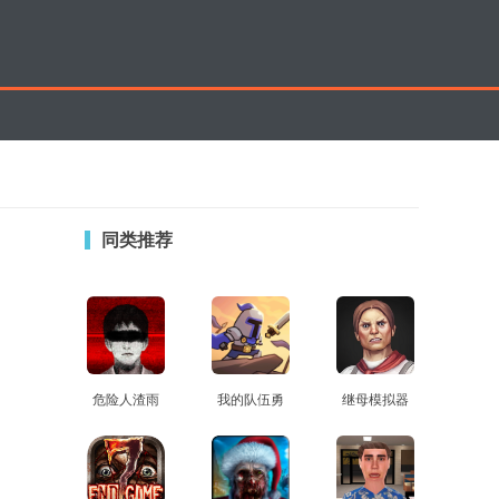
同类推荐
危险人渣雨
我的队伍勇
继母模拟器
查看
查看
查看
夜屠夫
往直前