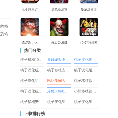
七个终局游
黑色圣诞节
曼尼汉堡店
查看
查看
查看
戏
家的核
森恐怖
查尔斯小火
死亡公园逃
代号752恐怖
查看
查看
查看
车免费正版
生3D
生存2
热门分类
桃子移植1000款手机游戏
异族崛起下载安装汉化版
桃子汉化组移植游戏大全
桃子汉化组移植游戏大全2024
桃子移植安卓直装游戏
桃子汉化组移植的安卓游戏大全
桃子汉化组移植游戏大全ap
巴比伦同人汉化游戏
桃子移植款纸巾盒游戏大全
桃子汉化组移植的1000款游戏
冷狐300款免费游戏汉化最新版本
小熊移植第五驱动汉化版全部
桃子移植安卓游戏大全
桃子汉化组移植安卓rpg游戏
桃子汉化组游戏安卓直装
下载排行榜