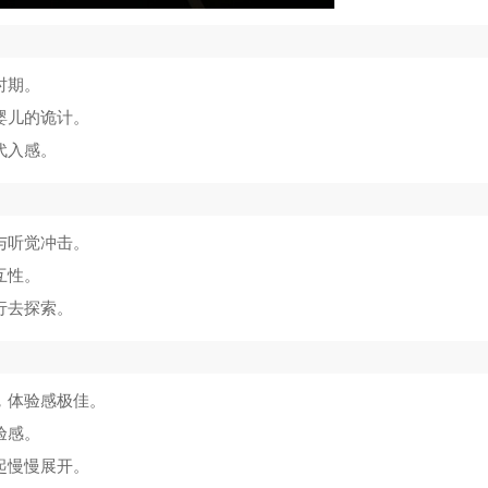
时期。
婴儿的诡计。
代入感。
与听觉冲击。
互性。
行去探索。
，体验感极佳。
验感。
起慢慢展开。