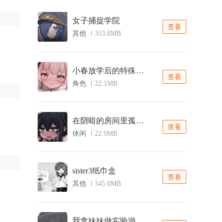
女子捕捉学院
查看
其他
353.0MB
小春放学后的特殊教育桃子移植
查看
角色
22.1MB
在阴暗的房间里孤独的女孩
查看
休闲
22.9MB
sister3纸巾盒
查看
其他
345.0MB
我拿妹妹做实验游戏桃子移植