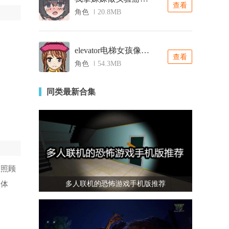
查看
角色
20.8MB
elevator电梯女孩像素桃子移植
查看
角色
54.3MB
同类最新合集
在照顾
家体
多人联机的恐怖游戏手机版推荐