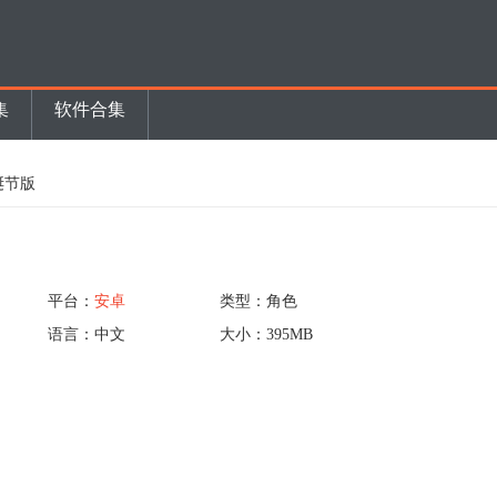
集
软件合集
诞节版
平台：
安卓
类型：角色
语言：中文
大小：395MB