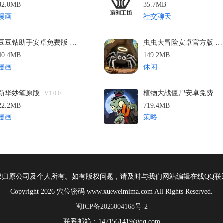
82.0MB
35.7MB
漫画
社交聊天
豆豆钻助手安卓免费版
虫虫大冒险安卓官方版
v1.1
v2
40.4MB
149.2MB
漫画
休闲
新华妙笔原版
植物大战僵尸安卓免费版
V1.0.0
22.2MB
719.4MB
漫画
策略
权归原公司及个人所有。如有版权问题，请及时与我们网站编辑在线QQ联
Copyright 2026 穴位密码 www.xueweimima.com All Rights Reserved.
闽ICP备2026004168号-2
联系邮箱：1471561419@qq.com