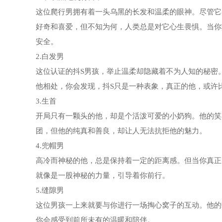
这位爬行男拥有着一头乌黑的长发和温柔的眼神。尽管它
好奇和喜爱，但不知为何，人类总是对它心生畏惧。当你
安全。
2.白发男
这位认证的抖S男孩，举止温柔却隐藏着不为人知的秘密
他相处，你会发现，抖S只是一种表象，真正的他，或许
3.生首
开局只有一颗头的他，却是个活泼可爱的小奶狗。他的笑
团，但他的纯真和善良，却让人无法抗拒他的魅力。
4.兜帽男
高冷而神秘的他，总是保持着一定的距离感。但当你真正
就像是一股神秘的力量，引导着你前行。
5.缝隙男
这位男孩一上来就要与你进行一场掏心窝子的互动。他的
你会感受到前所未有的温暖和陪伴。