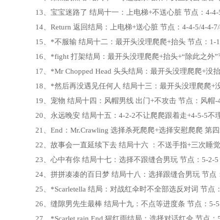
13、宝宝迷路了 结局十一：上电梯+不送心脏 节点：4-4-5/4
14、Return 返回结局：上电梯+送心脏 节点：4-4-5/4-4-7/4
15、*不服输 结局十二：最开头没理爬爬+抬头 节点：1-1
16、*fight 打架结局：最开头没理爬爬+抬头+“除此之外”节点：
17、*Mr Chopped Head 头头结局：最开头没理爬爬+没抬头
18、*然后再没遇见任何人 结局十三：最开头没理爬爬+没抬头+
19、宠物 结局十四：风帽男线 出门+不攻击 节点：风帽-4
20、永远晚安 结局十五：4-2-2不让爬爬跟着走+4-5-5不
21、End：Mr.Crawling 选择杀死爬爬+选择安慰爬爬 第四章
22、故事会一直延续下去 结局十六 ：不送手指+三次睡觉 节
23、心中有你 结局十七：选择不跟缝合男玩 节点：5-2-5
24、拼拼凑凑的百日梦 结局十八：选择跟缝合男玩 节点：5
25、*Scarletella 结局：对战红伞时不全部选反对词 节点：5
26、缝隙男先生最棒 结局十九：不点等进度条 节点：5-5-
27、*Scarlet rain End 猩红雨结局：选择对话红伞 节点：5