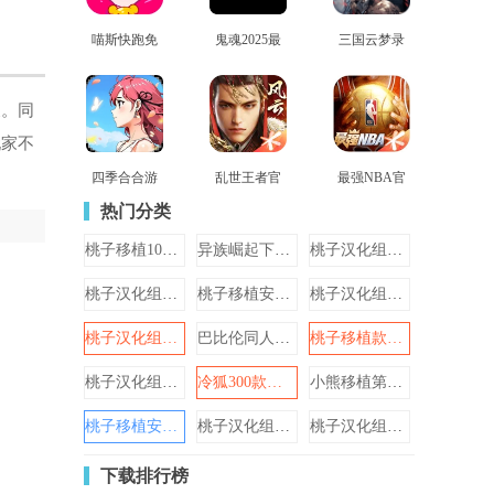
喵斯快跑免
鬼魂2025最
三国云梦录
查看
查看
查看
费全角色解
新版
正式版
锁最新版
展。同
玩家不
四季合合游
乱世王者官
最强NBA官
查看
查看
查看
戏最新版
网版
网版
热门分类
桃子移植1000款手机游戏
异族崛起下载安装汉化版
桃子汉化组移植游戏大全
桃子汉化组移植游戏大全2024
桃子移植安卓直装游戏
桃子汉化组移植的安卓游戏大全
桃子汉化组移植游戏大全ap
巴比伦同人汉化游戏
桃子移植款纸巾盒游戏大全
桃子汉化组移植的1000款游戏
冷狐300款免费游戏汉化最新版本
小熊移植第五驱动汉化版全部
桃子移植安卓游戏大全
桃子汉化组移植安卓rpg游戏
桃子汉化组游戏安卓直装
下载排行榜