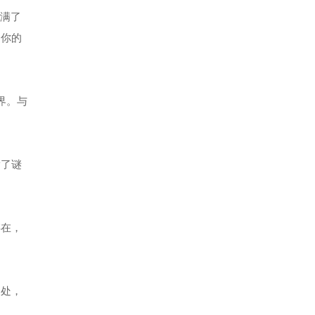
充满了
护你的
界。与
满了谜
存在，
相处，