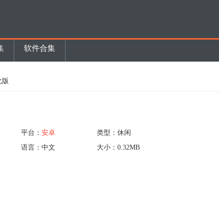
集
软件合集
化版
平台：
安卓
类型：休闲
语言：中文
大小：0.32MB