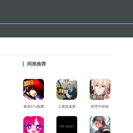
同类推荐
拳皇97ol免费
人类跌落梦
时空中的绘
查看
查看
查看
版
境国际服手
旅人网易版
机版