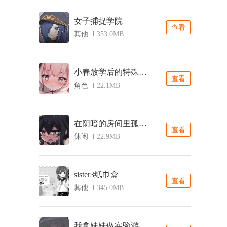
女子捕捉学院
查看
其他
353.0MB
小春放学后的特殊教育桃子移植
查看
角色
22.1MB
在阴暗的房间里孤独的女孩
查看
休闲
22.9MB
sister3纸巾盒
查看
其他
345.0MB
我拿妹妹做实验游戏桃子移植