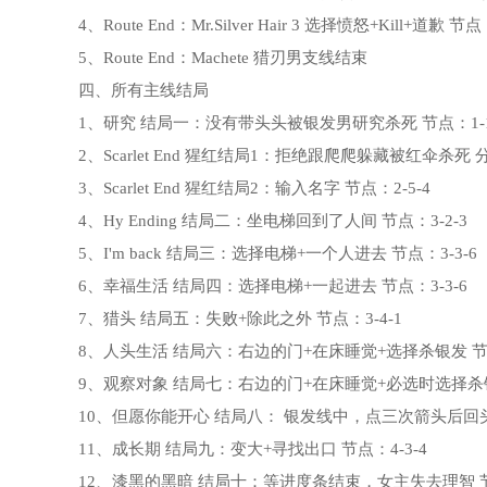
4、Route End：Mr.Silver Hair 3 选择愤怒+Kill+道歉 节
5、Route End：Machete 猎刃男支线结束
四、所有主线结局
1、研究 结局一：没有带头头被银发男研究杀死 节点：1-1
2、Scarlet End 猩红结局1：拒绝跟爬爬躲藏被红伞杀死 分
3、Scarlet End 猩红结局2：输入名字 节点：2-5-4
4、Hy Ending 结局二：坐电梯回到了人间 节点：3-2-3
5、I'm back 结局三：选择电梯+一个人进去 节点：3-3-6
6、幸福生活 结局四：选择电梯+一起进去 节点：3-3-6
7、猎头 结局五：失败+除此之外 节点：3-4-1
8、人头生活 结局六：右边的门+在床睡觉+选择杀银发 节点
9、观察对象 结局七：右边的门+在床睡觉+必选时选择杀银发 
10、但愿你能开心 结局八： 银发线中，点三次箭头后回头打
11、成长期 结局九：变大+寻找出口 节点：4-3-4
12、漆黑的黑暗 结局十：等进度条结束，女主失去理智 节点