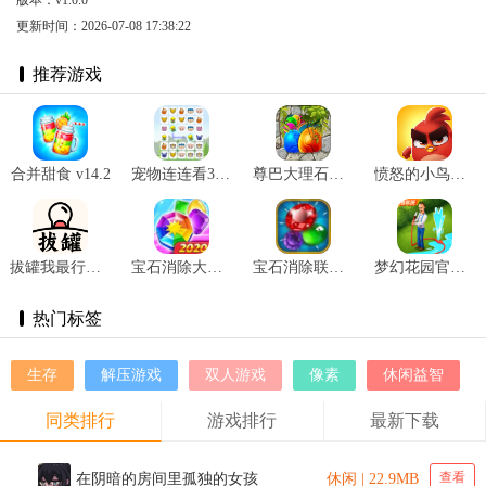
更新时间：2026-07-08 17:38:22
推荐游戏
合并甜食 v14.2
宠物连连看3.1手机版 v2.0
尊巴大理石爆炸 v1.0.0
愤怒的小鸟梦幻爆破 v1.75.0
拔罐我最行红包版 v1.0.0.0
宝石消除大冒险 v1.0.8
宝石消除联盟 v2.2.6
梦幻花园官方版 v7.5.0
热门标签
生存
解压游戏
双人游戏
像素
休闲益智
同类排行
游戏排行
最新下载
查看
在阴暗的房间里孤独的女孩
休闲 | 22.9MB