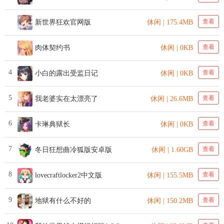
查看
新世界狂欢官网版
休闲 | 175.4MB
查看
肉体契约书
休闲 | 0KB
4
查看
小白的露出受监日记
休闲 | 0KB
5
查看
我老婆实在太漂亮了
休闲 | 26.6MB
6
查看
卡琳典狱长
休闲 | 0KB
7
查看
冬日狂想曲冷狐版安卓版
休闲 | 1.60GB
8
查看
lovecraftlocker2中文版
休闲 | 155.5MB
9
查看
地狱有什么不好的
休闲 | 150.2MB