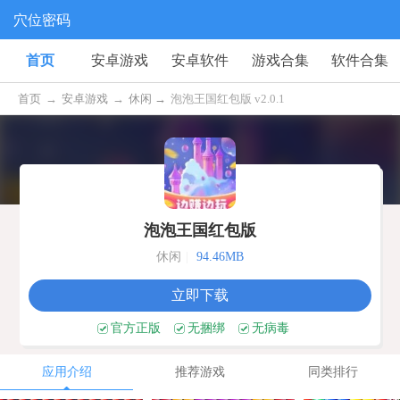
穴位密码
首页
安卓游戏
安卓软件
游戏合集
软件合集
首页
→
安卓游戏
→
休闲 →
泡泡王国红包版 v2.0.1
泡泡王国红包版
休闲
|
94.46MB
立即下载
官方正版
无捆绑
无病毒
应用介绍
推荐游戏
同类排行