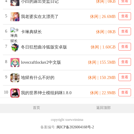
4
查看
小白的露出受监日记
休闲 | 0KB
5
查看
我老婆实在太漂亮了
休闲 | 26.6MB
6
查看
卡琳典狱长
休闲 | 0KB
7
查看
冬日狂想曲冷狐版安卓版
休闲 | 1.60GB
8
查看
lovecraftlocker2中文版
休闲 | 155.5MB
9
查看
地狱有什么不好的
休闲 | 150.2MB
10
查看
我的世界绅士模组妈咪1.8.0
休闲 | 22.9MB
首页
返回顶部
copyright xueweimima
备案编号:
闽ICP备2026004168号-2