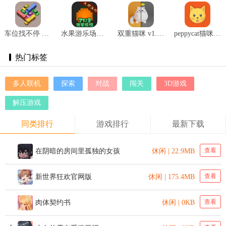
车位找不停 v1.0.1
水果游乐场汉化模组 v0.1.4
双重猫咪 v1.2.10
peppycat猫咪 v1.1.0
热门标签
多人联机
探索
对战
闯关
3D游戏
解压游戏
同类排行
游戏排行
最新下载
查看
在阴暗的房间里孤独的女孩
休闲 | 22.9MB
查看
新世界狂欢官网版
休闲 | 175.4MB
查看
肉体契约书
休闲 | 0KB