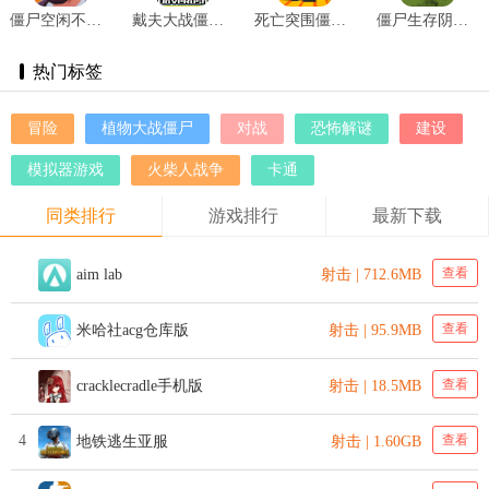
僵尸空闲不死生物大亨 v0.3
戴夫大战僵尸m木糖m版 v1.05
死亡突围僵尸战争中文版 v3.9.6
僵尸生存阴影 v0.14.139
热门标签
冒险
植物大战僵尸
对战
恐怖解谜
建设
模拟器游戏
火柴人战争
卡通
同类排行
游戏排行
最新下载
查看
aim lab
射击 | 712.6MB
查看
米哈社acg仓库版
射击 | 95.9MB
查看
cracklecradle手机版
射击 | 18.5MB
4
查看
地铁逃生亚服
射击 | 1.60GB