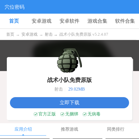
穴位密码
首页
安卓游戏
安卓软件
游戏合集
软件合集
首页
→
安卓游戏
→
射击 →
战术小队免费原版 v5.2.4.07
战术小队免费原版
射击
|
29.02MB
立即下载
官方正版
无捆绑
无病毒
应用介绍
推荐游戏
同类排行