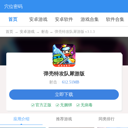
穴位密码
首页
安卓游戏
安卓软件
游戏合集
软件合集
首页
→
安卓游戏
→
射击 →
弹壳特攻队犀游版 v3.1.3
弹壳特攻队犀游版
射击
|
612.51MB
立即下载
官方正版
无捆绑
无病毒
应用介绍
推荐游戏
同类排行