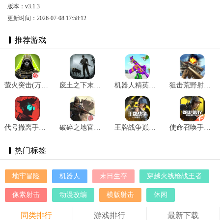
版本：v3.1.3
更新时间：2026-07-08 17:58:12
推荐游戏
萤火突击(万圣游园) v1.0.230
废土之下末日求生 v1.0
机器人精英射击 v2.6
狙击荒野射手 v0.4
代号撤离手游 v1.1.19.1092
破碎之地官方正版 v0.6.2
王牌战争巅峰荣耀版本 v14.2
使命召唤手游最新版本 v1.9.46
热门标签
地牢冒险
机器人
末日生存
穿越火线枪战王者
像素射击
动漫改编
横版射击
休闲
同类排行
游戏排行
最新下载