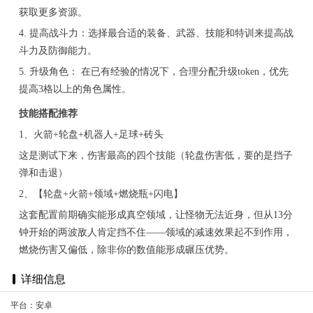
获取更多资源。
4. 提高战斗力：选择最合适的装备、武器、技能和特训来提高战
斗力及防御能力。
5. 升级角色： 在已有经验的情况下，合理分配升级token，优先
提高3格以上的角色属性。
技能搭配推荐
1、火箭+轮盘+机器人+足球+砖头
这是测试下来，伤害最高的四个技能（轮盘伤害低，要的是挡子
弹和击退）
2、【轮盘+火箭+领域+燃烧瓶+闪电】
这套配置前期确实能形成真空领域，让怪物无法近身，但从13分
钟开始的两波敌人肯定挡不住——领域的减速效果起不到作用，
燃烧伤害又偏低，除非你的数值能形成碾压优势。
详细信息
平台：安卓