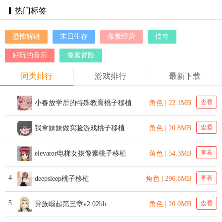
热门标签
恐怖解谜
末日生存
像素经营
传奇
好玩的音乐
像素冒险
同类排行
游戏排行
最新下载
查看
小春放学后的特殊教育桃子移植
角色 | 22.1MB
查看
我拿妹妹做实验游戏桃子移植
角色 | 20.8MB
查看
elevator电梯女孩像素桃子移植
角色 | 54.3MB
4
查看
deepsleep桃子移植
角色 | 296.8MB
5
查看
异族崛起第三章v2.02bh
角色 | 20.0MB