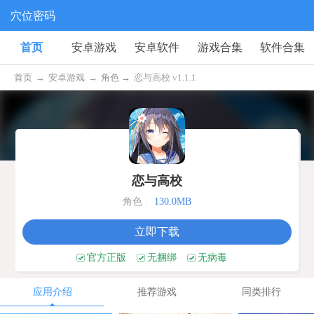
穴位密码
首页
安卓游戏
安卓软件
游戏合集
软件合集
首页
→
安卓游戏
→
角色 →
恋与高校 v1.1.1
恋与高校
角色
|
130.0MB
立即下载
官方正版
无捆绑
无病毒
应用介绍
推荐游戏
同类排行