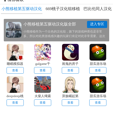
小熊移植第五驱动汉化
669桃子汉化组移植
巴比伦同人汉化
版全部
直装版
游戏
小熊移植第五驱动汉化版全部
进入专区
小熊移植作为一个出色的汉化组，旗下的游戏种类也是非常
多。所以对此类游戏感兴趣的玩家们肯定对此非常需要。这次
我们帮大家整理了一些小熊移植的游戏推荐给大家。欢迎感兴
趣的玩家前来本站之中下载体验一番！
睡眠模拟器
galgame千
闹鬼的房子
甜瓜游乐场
手机版(桃子
恋万花
桃子移植像
19.0版本
查看
查看
查看
查看
移植)
素
deepsleep桃
火柴人绳索
异族崛起第
甜瓜游乐场
子移植
英雄手机版
三章
20.0
查看
查看
查看
查看
v2.02bh