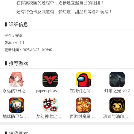
在探索校园的过程中，逐步建立起自己的社团！
还有特色卡及武道馆、梦幻屋、甜品店等各种玩法！
详细信息
平台：安卓
版本：v1.1.1
更新时间：2025-10-27 10:06:02
推荐游戏
永远的7日之都官网版 v1.96.455
papers please安卓汉化版 v1.4.12
在我们之间汉化 v2020.9.12安卓版
灯塔之光 v0.2
地球防卫队 v1.2.4
梦幻神宠定制版 v2.0
西游封魔录 v1.0.0
班迪与油印机 v1.1.2
猜你喜欢