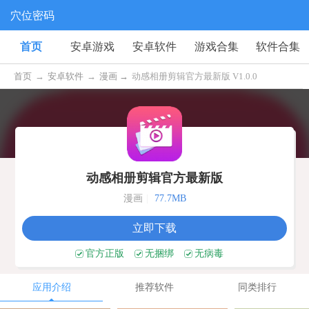
穴位密码
首页
安卓游戏
安卓软件
游戏合集
软件合集
首页
→
安卓软件
→
漫画 →
动感相册剪辑官方最新版 V1.0.0
动感相册剪辑官方最新版
漫画
|
77.7MB
立即下载
官方正版
无捆绑
无病毒
应用介绍
推荐软件
同类排行