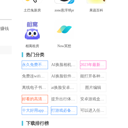
土巴兔新房
zone悬浮球pr
果蔬百科
查看
查看
查看
装修
o
有赚钱
相寓租房
Now冥想
查看
查看
热门分类
永久免费不收费的软件
AI换脸相机软件
2023年最新版本天气预报
免费连wifi不需要密码的神器
AI换脸软件免费
能打开各种网站的浏览器
离线电子书阅读器app合集
ai换脸安卓版手机版
图片编辑
好看的高清动态壁纸大全
提升出行体验的打车软件
安卓游戏盒子哪个好2024
十大好用app软件免费有哪些
打游戏必备工具大全
可以进入任何网站的浏览器
下载排行榜