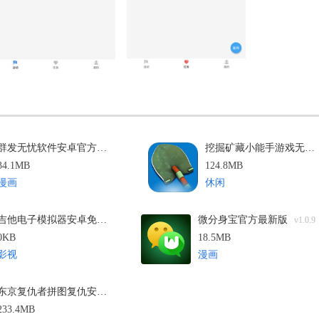
群发无忧软件安卓官方版
挖掘矿藏小能手游戏无广告版
v5.02.88
34.1MB
124.8MB
漫画
休闲
吉他电子模拟器安卓免费版
微分身宝官方最新版
V1.6.0
v1.0.9
0KB
18.5MB
影视
漫画
东京复仇者拼图复仇安卓官方版
V3.7.10
233.4MB