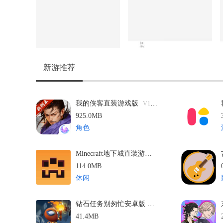
新游推荐
我的侠客直装游戏版
V1.0.17
925.0MB
角色
Minecraft地下城直装游戏版
V2.1
114.0MB
休闲
钻石任务别匆忙安卓版
v2.89 安卓版
41.4MB