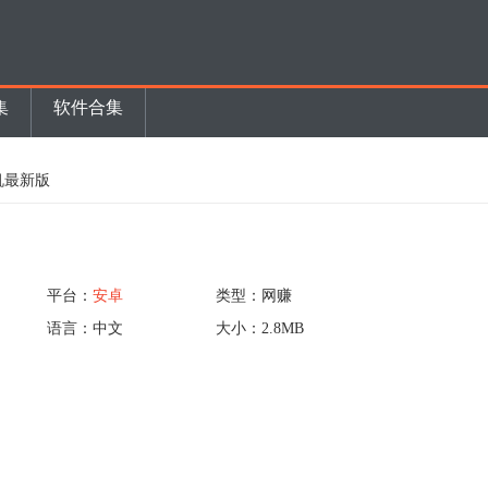
集
软件合集
机最新版
平台：
安卓
类型：网赚
语言：中文
大小：2.8MB