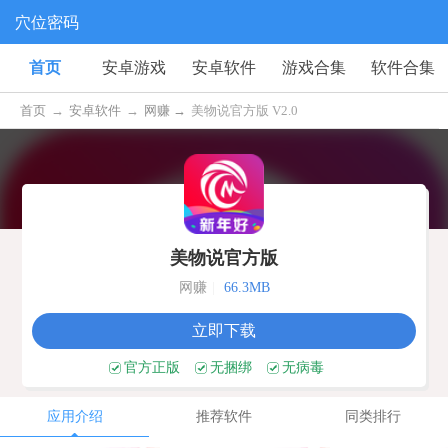
穴位密码
首页
安卓游戏
安卓软件
游戏合集
软件合集
首页
→
安卓软件
→
网赚 →
美物说官方版 V2.0
美物说官方版
网赚
|
66.3MB
立即下载
官方正版
无捆绑
无病毒
应用介绍
推荐软件
同类排行