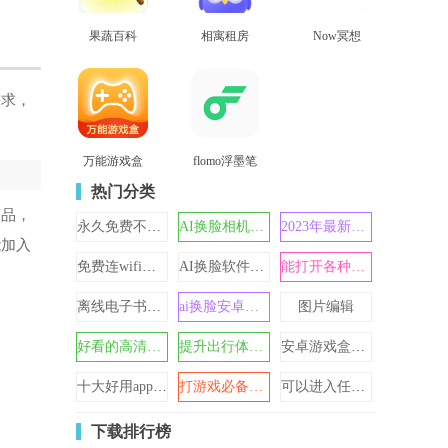
果蔬百科
相寓租房
Now冥想
查看
查看
查看
需求，
万能游戏盒
flomo浮墨笔
查看
查看
记
热门分类
商品，
永久免费不收费的软件
AI换脸相机软件
2023年最新版本天气预报
能加入
免费连wifi不需要密码的神器
AI换脸软件免费
能打开各种网站的浏览器
离线电子书阅读器app合集
ai换脸安卓版手机版
图片编辑
好看的高清动态壁纸大全
提升出行体验的打车软件
安卓游戏盒子哪个好2024
十大好用app软件免费有哪些
打游戏必备工具大全
可以进入任何网站的浏览器
下载排行榜