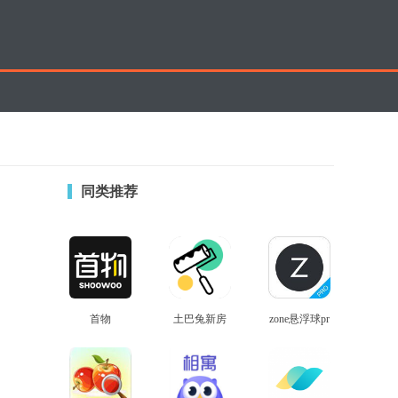
同类推荐
首物
土巴兔新房
zone悬浮球pr
查看
查看
查看
装修
o