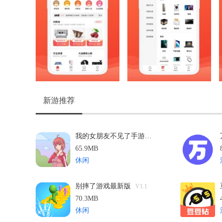
新游推荐
我的女朋友不见了手游无广告版
V1.3
65.9MB
休闲
别摔了游戏最新版
V1.1
70.3MB
休闲