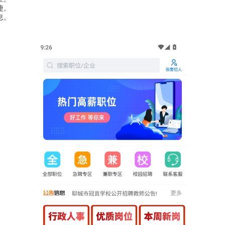
捷。
息。