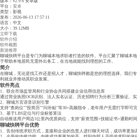
版本：v2.9.6 安卓版
平台：
安卓
类型：影视
发布：2026-06-13 17:57:11
语言：中文
大小：39.12MB
立即下载
软件介绍
软件截图
新游推荐
聊城快聘平台是专门为聊城本地求职者打造的软件。平台汇聚了聊城本地
于帮助本地居民无需外出务工，在当地就能找到理想的工作。
简介
在聊城，无论是找工作还是招人才，聊城快聘都是您的理想选择。我们专
利就业并推动其职业发展。
软件亮点
1、联合市场监管局和行业协会共同搭建企业信用信息库
通过营业执照OCR识别、法人实名认证、历史招聘行为分析三重验证。实
2、聊城方言语音识别引擎
支持“查岗位”“投简历”“问补贴”等30+高频指令，老年用户无需打字即
3、基于LBS定位与行业标签算法
自动推送用户周边3公里内优质岗位，支持“薪资范围+技能证书+通勤时间
聊城快聘平台优势
1、告别传统求职方式，直接和企业的负责人进行聊天对话，成功率更加
2、全新的内推功能，内推成功率更加的高，找到内部人员提供求职的途