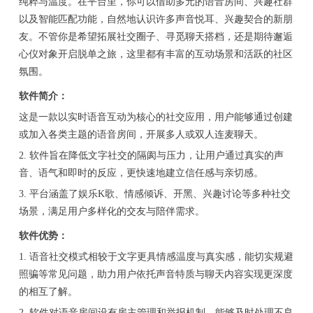
纯粹与温度。在平台里，你可以借助多元的语音房间、兴趣社群
以及智能匹配功能，自然地认识许多声音悦耳、兴趣契合的新朋
友。不管你是希望拓展社交圈子、寻觅聊天搭档，还是期待邂逅
心仪对象开启脱单之旅，这里都有丰富的互动场景和活跃的社区
氛围。
软件简介：
这是一款以实时语音互动为核心的社交应用，用户能够通过创建
或加入各类主题的语音房间，开展多人或双人连麦聊天。
2. 软件旨在降低文字社交的隔阂与压力，让用户通过真实的声
音、语气和即时的反应，更快速地建立信任感与亲切感。
3. 平台涵盖了娱乐K歌、情感倾诉、开黑、兴趣讨论等多种社交
场景，满足用户多样化的交友与陪伴需求。
软件优势：
1. 语音社交模式相较于文字更具情感温度与真实感，能切实规避
照骗等常见问题，助力用户依托声音特质与聊天内容实现更深度
的相互了解。
2. 软件对语音房间设有房主管理和举报机制，能够及时处理不良