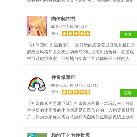
集各种不同特色的美少女卡牌角色，感兴趣的朋友赶紧前
来下载吧。
肉体契约书
0KB / 2025-10-26 / v1.0
评分：
查看
《肉体契约书 最新版》一款好玩的恋爱养成游戏并且日系
的校园风格加上女友互动养成的玩法绝对适合你，在游戏
中可以虚拟探索，不断地与女青年互动体验不一样的人
生，每一名女主角都可以参与其中，忍受不了美色的诱惑
就来这里清静清静没准就能增强你的免疫力。
神奇像素画
0KB / 2025-10-13 / 1.0.12.1113
评分：
查看
【神奇像素画游戏下载】神奇像素画是一款玩起来十分简
单轻松的休闲类的小游戏还是自己创造的，人物等素材图
片，作为玩家你只需要将游戏内图案的正确颜色填上就可
以，你能够按照自己的操作方式进行使用，对自己画画有
信心的玩家不要错过了。
我的工艺方块世界