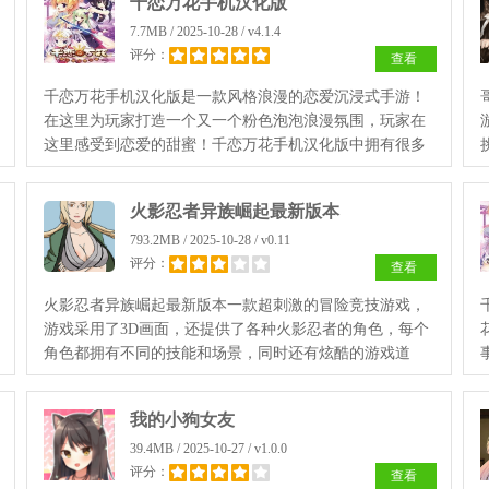
千恋万花手机汉化版
7.7MB / 2025-10-28 / v4.1.4
评分：
查看
千恋万花手机汉化版是一款风格浪漫的恋爱沉浸式手游！
在这里为玩家打造一个又一个粉色泡泡浪漫氛围，玩家在
这里感受到恋爱的甜蜜！千恋万花手机汉化版中拥有很多
精彩的剧情，你可以对自己的npc角色进行不断的养成！
火影忍者异族崛起最新版本
793.2MB / 2025-10-28 / v0.11
评分：
查看
火影忍者异族崛起最新版本一款超刺激的冒险竞技游戏，
游戏采用了3D画面，还提供了各种火影忍者的角色，每个
角色都拥有不同的技能和场景，同时还有炫酷的游戏道
具，可以和你的忍者一起探索世界，感受各种丰富的冒险
活动！
我的小狗女友
39.4MB / 2025-10-27 / v1.0.0
评分：
查看