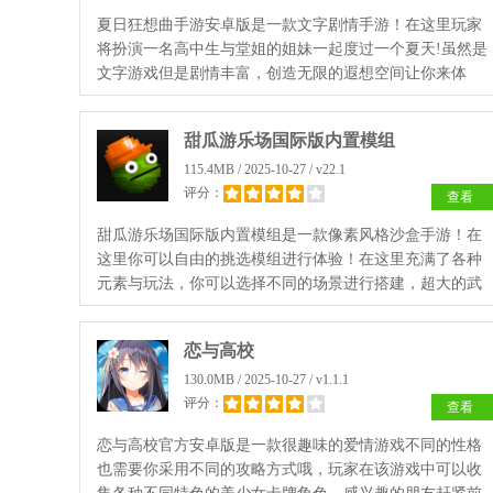
夏日狂想曲手游安卓版是一款文字剧情手游！在这里玩家
将扮演一名高中生与堂姐的姐妹一起度过一个夏天!虽然是
文字游戏但是剧情丰富，创造无限的遐想空间让你来体
验，游戏的环境十分的舒适让你沉浸在其中！
甜瓜游乐场国际版内置模组
115.4MB / 2025-10-27 / v22.1
评分：
查看
甜瓜游乐场国际版内置模组是一款像素风格沙盒手游！在
这里你可以自由的挑选模组进行体验！在这里充满了各种
元素与玩法，你可以选择不同的场景进行搭建，超大的武
器与地图等你来体验！自由的随心的操作，值得你尝试一
整天！
恋与高校
130.0MB / 2025-10-27 / v1.1.1
评分：
查看
恋与高校官方安卓版是一款很趣味的爱情游戏不同的性格
也需要你采用不同的攻略方式哦，玩家在该游戏中可以收