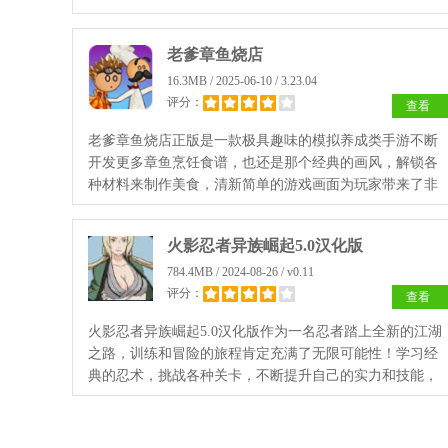
动物园才能够招揽更多的游客来动物园中参观游览，玩起
来很不错赶紧试试吧。
老爹章鱼烧店
16.3MB / 2025-06-10 / 3.23.04
评分：
查看
老爹章鱼烧店正版是一款极具趣味的模拟养成类手游不断
开发更多章鱼烹饪食谱，也还是那个经典的画风，解锁各
种材料来制作美食，清新简单的游戏画面为玩家带来了非
常好的游戏体验，大家可以在这里获得一个紧张刺激的店
铺经营体验。
火影忍者异族崛起5.0汉化版
784.4MB / 2024-08-26 / v0.11
评分：
查看
火影忍者异族崛起5.0汉化版作为一名忍者踏上全新的江湖
之路，训练和冒险的旅程肯定充满了无限可能性！学习经
典的忍术，挑战各种关卡，不断提升自己的实力和技能，
这将让你变得更加强大，享受到更多的乐趣和成就感。