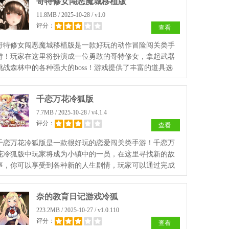
哥特修女闯恶魔城移植版
11.8MB / 2025-10-28 / v1.0
评分：
查看
哥特修女闯恶魔城移植版是一款好玩的动作冒险闯关类手
游！玩家在这里将扮演成一位勇敢的哥特修女，拿起武器
挑战森林中的各种强大的boss！游戏提供了丰富的道具选
择，快来加入这场紧张刺激的冒险之旅吧！
千恋万花冷狐版
7.7MB / 2025-10-28 / v4.1.4
评分：
查看
千恋万花冷狐版是一款很好玩的恋爱闯关类手游！千恋万
花冷狐版中玩家将成为小镇中的一员，在这里寻找新的故
事，你可以享受到各种新的人生剧情，玩家可以通过完成
各种任务来解锁更多的游戏体验！
奈的教育日记游戏冷狐
223.2MB / 2025-10-27 / v1.0.110
评分：
查看