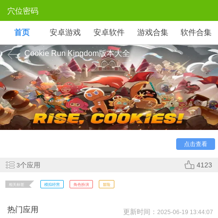
穴位密码
首页
安卓游戏
安卓软件
游戏合集
软件合集
Cookie Run Kingdom版本大全
《Cookie Run: Kingdom》是一款策略建造手游，玩家集
点击查看
结饼干角色建立甜点王国。通过战斗收集材料升级城堡，角色
羁绊触发特殊技能。卡通画风与轻松玩法，结合塔防与资源管
个应用
4123
3
理，打造美味奇幻世界。
相关标签
模拟经营
角色扮演
冒险
热门应用
更新时间：
2025-06-19 13:44:07