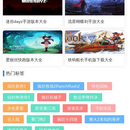
迷你dayz手游版本大全
流星蝴蝶剑手游大全
爱丽丝快跑版本大全
铁钩船长手机版下载大全
热门标签
疯狂厨房2
疯狂牧场2RanchRush2
绯色回响
仙剑奇侠传3
疯狂机械手
敢达争锋对决
赤色要塞
新笑傲江湖
港诡实录
弓箭传说
非人哉
看门狗2
疯狂斗鸡场
篝火2未知的海岸