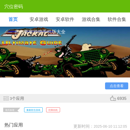
穴位密码
首页
安卓游戏
安卓软件
游戏合集
软件合集
赤色要塞游戏手机版大全
《赤色要塞》是一款1988年经典街机射击游戏，玩家操控
武装吉普深入敌营解救战俘。双人合作中，吉普可发射普通炮
弹与追踪导弹，人质数量直接强化武器威力。关卡从热带丛林
到导弹基地，最终需摧毁核弹发射井。Boss战如直升机群与坦
克阵列，呈现高难度弹幕挑战，像素风与快节奏延续老派游戏
精髓。
点击查看
个应用
6935
3
相关标签
像素射击游戏
经典街机
热门应用
更新时间：
2025-06-10 11:12:05