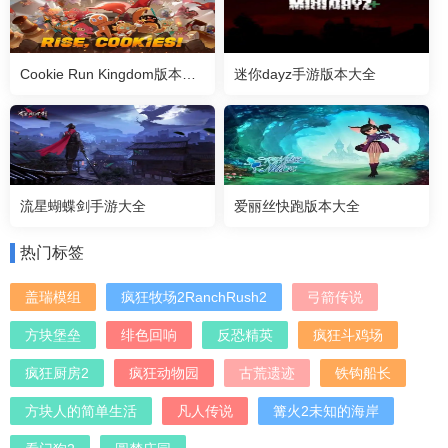
Cookie Run Kingdom版本大全
迷你dayz手游版本大全
流星蝴蝶剑手游大全
爱丽丝快跑版本大全
热门标签
盖瑞模组
疯狂牧场2RanchRush2
弓箭传说
方块堡垒
绯色回响
反恐精英
疯狂斗鸡场
疯狂厨房2
疯狂动物园
古荒遗迹
铁钩船长
方块人的简单生活
凡人传说
篝火2未知的海岸