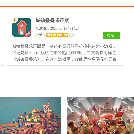
城镇叠叠乐正版
48.9MB / 2025-06-15 / v1.1.8
评分：
查看
城镇叠叠乐正版是一款超有意思的手机模拟建造小游戏，
它还是从 steam 移植过来的热门游戏呢，中文名称同样是
《城镇叠叠乐》。在这个游戏里，你能尽情享受无拘无束
的玩法，没有任何条条框框的限制，只需在水面上随心建
房就好。从调色板挑选颜色，点点屏幕就能操作，游戏会
自动生成画面，像小房子、拱门、楼梯、桥、绿植、院子
等各种元素应有尽有。而且游戏中设有三大趣味模式供你
选择，深夜模式、白天模式、纯白模式，任你体验。借助
这些模式，你能轻松打造出一个个既和谐又充满艺术感的
城市，还能截图保存，细细欣赏其中的细节，享受这惬意
又治愈的过程，真的趣味十足。喜欢这类游戏的小伙伴，
赶紧来下载体验一番吧！