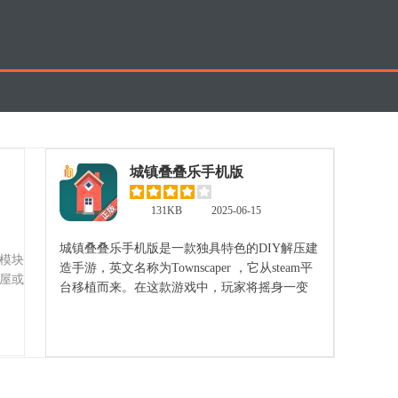
城镇叠叠乐手机版
131KB
2025-06-15
城镇叠叠乐手机版是一款独具特色的DIY解压建
模块
造手游，英文名称为Townscaper ，它从steam平
屋或
台移植而来。在这款游戏中，玩家将摇身一变
成为水上城镇建造大师。在这里，你能够依据
立即查看
自身喜好，挑选不同颜色的方块，并将它们放
置在有着不同规则的空格内，随后房屋建筑便
会自动生成。 不仅如此，城镇叠叠乐手机版还
具备贴心的存档功能。当玩家精心打造好城镇