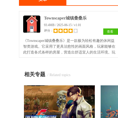
Townscaper城镇叠叠乐
93.4MB / 2025-06-15 / v1.01
评分：
查看
《Townscaper城镇叠叠乐》是一款极为轻松有趣的休闲益
智类游戏。它采用了更具治愈性的画面风格，玩家能够在
此打造各式各样的房屋，营造出舒适宜人的生活环境。玩
家可凭借自身的各项能力，塑造出全新的江南水乡，于小
镇之中体验别样生活。
相关专题
/ Related topics