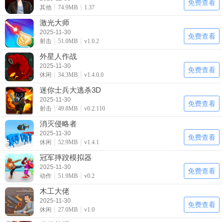
免费查看
其他
74.9MB
1.37
激光大师
2025-11-30
免费查看
射击
51.0MB
v1.0.2
外星人作战
2025-11-30
免费查看
休闲
34.3MB
v1.4.0.0
迷你士兵大逃杀3D
2025-11-30
免费查看
射击
49.8MB
v0.2.110
消灭侵略者
2025-11-30
免费查看
休闲
52.9MB
v1.4.1
冠军摔跤模拟器
2025-11-30
免费查看
动作
51.9MB
v0.2
木工大佬
2025-11-30
免费查看
休闲
27.0MB
v1.0