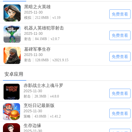
黑暗之火英雄
2025-11-30
免费查看
模拟
212.0MB
v1.19
机器人英雄犯罪射击
2025-11-30
免费查看
射击
84.1MB
v2.0.7
墓碑军事生存
2025-11-30
免费查看
射击
128.0MB
v2021.9.15
安卓应用
赤影战士水上魂斗罗
2025-11-30
免费查看
射击
28.3MB
v4.8.0
烹饪日记最新版
2025-11-30
免费查看
策略
43.0MB
v1.41.2
生存边缘
2025-11-30