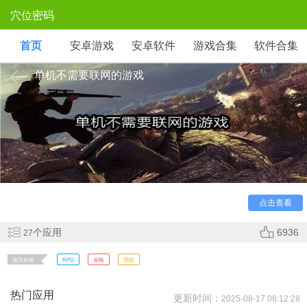
穴位密码
首页
安卓游戏
安卓软件
游戏合集
软件合集
单机不需要联网的游戏
游戏虽然大多数都需要联网，但是现如今很多的游戏无需
网络也能够畅玩。玩家们免去了对流量的焦虑，只需要安静的
享受游戏的快乐。这次为玩家们准备的单机游戏，玩法种类非
常丰富，感兴趣的玩家欢迎前来体验一番！
点击查看
个应用
6936
27
相关标签
RPG
策略
塔防
热门应用
更新时间：
2025-08-17 08:12:28