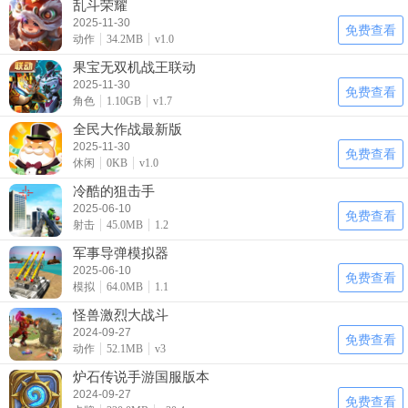
乱斗荣耀
2025-11-30
免费查看
动作
34.2MB
v1.0
果宝无双机战王联动
2025-11-30
免费查看
角色
1.10GB
v1.7
全民大作战最新版
2025-11-30
免费查看
休闲
0KB
v1.0
冷酷的狙击手
2025-06-10
免费查看
射击
45.0MB
1.2
军事导弹模拟器
2025-06-10
免费查看
模拟
64.0MB
1.1
怪兽激烈大战斗
2024-09-27
免费查看
动作
52.1MB
v3
炉石传说手游国服版本
2024-09-27
免费查看