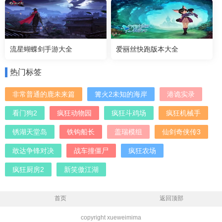
流星蝴蝶剑手游大全
爱丽丝快跑版本大全
热门标签
非常普通的鹿未来篇
篝火2未知的海岸
港诡实录
看门狗2
疯狂动物园
疯狂斗鸡场
疯狂机械手
锈湖天堂岛
铁钩船长
盖瑞模组
仙剑奇侠传3
敢达争锋对决
战车撞僵尸
疯狂农场
疯狂厨房2
新笑傲江湖
首页
返回顶部
copyright xueweimima