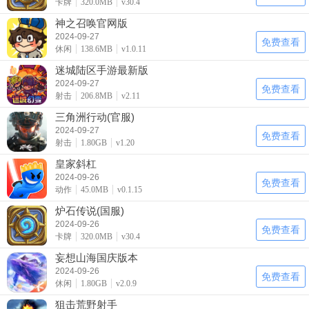
卡牌
320.0MB
v30.4
神之召唤官网版
2024-09-27
免费查看
休闲
138.6MB
v1.0.11
迷城陆区手游最新版
2024-09-27
免费查看
射击
206.8MB
v2.11
三角洲行动(官服)
2024-09-27
免费查看
射击
1.80GB
v1.20
皇家斜杠
2024-09-26
免费查看
动作
45.0MB
v0.1.15
炉石传说(国服)
2024-09-26
免费查看
卡牌
320.0MB
v30.4
妄想山海国庆版本
2024-09-26
免费查看
休闲
1.80GB
v2.0.9
狙击荒野射手