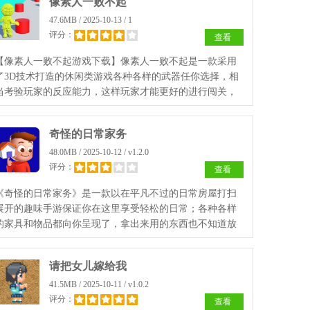
像素人一败不起
47.6MB / 2025-10-13 / 1
评分：
查看
【像素人一败不起游戏下载】像素人一败不起是一款采用
了3D技术打造的休闲类游戏各种各样的武器任你选择，相
当考验玩家的反应能力，这样玩家才能更好的进行闯关，
玩家需要快速的去越过各种障碍物，现在就来进行游戏的
下载吧。
奇怪的日常家务
48.0MB / 2025-10-12 / v1.2.0
评分：
查看
《奇怪的日常家务》是一款以在平凡不过的日常房屋打扫
展开的趣味手游保证你在这里享受轻松的日常；各种各样
的家具和物品都向你呈现了，拿出来用的东西也不知道放
在哪里，完成更加精彩的挑战，快来奇怪的日常家务游戏
体验吧。
请把女儿嫁给我
41.5MB / 2025-10-11 / v1.0.2
评分：
查看