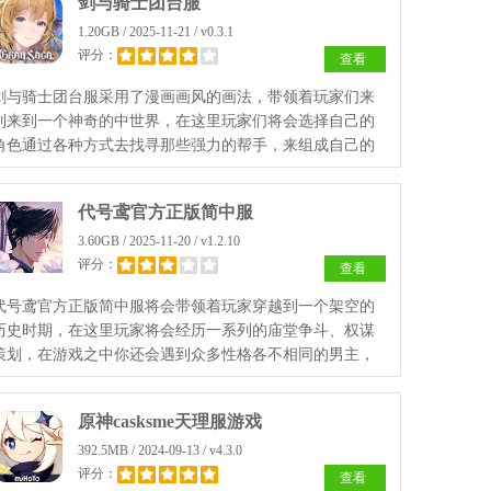
剑与骑士团台服
1.20GB / 2025-11-21 / v0.3.1
评分：
查看
剑与骑士团台服采用了漫画画风的画法，带领着玩家们来
到来到一个神奇的中世界，在这里玩家们将会选择自己的
角色通过各种方式去找寻那些强力的帮手，来组成自己的
骑士团，去征讨那些可怕的魔物，游戏之中的十分简单，
相信大家能够很快的上手！
代号鸢官方正版简中服
3.60GB / 2025-11-20 / v1.2.10
评分：
查看
代号鸢官方正版简中服将会带领着玩家穿越到一个架空的
历史时期，在这里玩家将会经历一系列的庙堂争斗、权谋
策划，在游戏之中你还会遇到众多性格各不相同的男主，
同他们增进感情，解锁他们的好感度。
原神casksme天理服游戏
392.5MB / 2024-09-13 / v4.3.0
评分：
查看