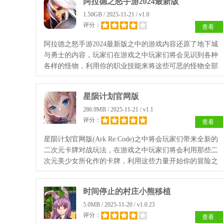
阿拉德之怒手游2024最新版
1.50GB / 2025-11-21 / v1.0
评分：
查看
阿拉德之怒手游2024最新版之中的游戏内容还原了地下城
与勇士的内容，玩家们在游戏之中玩家们将会见识到各种
各样的怪物，利用你的职业技能来将这些可恶的怪物全部
消灭干净。快来其中享受最棒的战斗体验吧！
星陨计划官网版
286.9MB / 2025-11-21 / v1.1
评分：
查看
星陨计划官网版(Ark Re:Code)之中将会玩家们带来全新的
二次元卡牌对战玩法，在游戏之中玩家们将会利用那些二
次元美少女所化作的卡牌，利用这些力量开始你的冒险之
旅，在游戏之中玩家们将会遭遇到各种各样的突发事件，
这时候你的卡牌就能够变成你的护身符！
时间停止的村庄小熊移植
5.0MB / 2025-11-20 / v1.0.23
评分：
查看