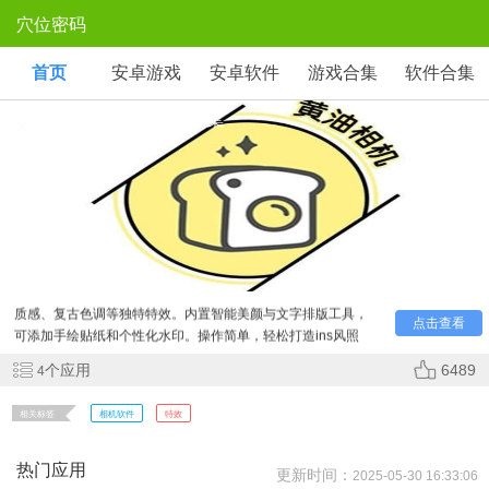
穴位密码
首页
安卓游戏
安卓软件
游戏合集
软件合集
黄油相机app版本合集
《黄油相机》是一款主打文艺滤镜的摄影APP，提供胶片
质感、复古色调等独特特效。内置智能美颜与文字排版工具，
点击查看
可添加手绘贴纸和个性化水印。操作简单，轻松打造ins风照
片，适合社交分享。
个应用
6489
4
相关标签
相机软件
特效
热门应用
更新时间：
2025-05-30 16:33:06