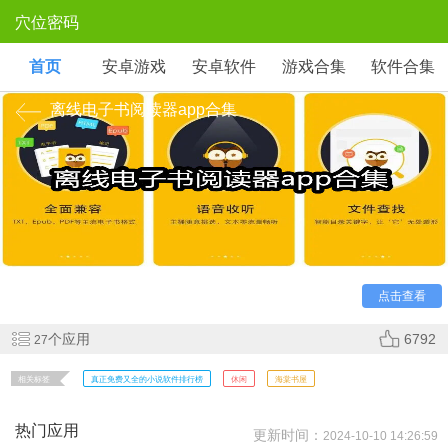
穴位密码
首页
安卓游戏
安卓软件
游戏合集
软件合集
离线电子书阅读器app合集
在手机上面阅读学习已经成为了很多用户的一个日常习
惯，但是很多的电子书软件都需要付费阅读，让用户朋友们很
是感到烦恼。这次我们帮助大家整理了一些能够离线阅读的
app，欢迎感兴趣的玩家前来本站之中下载体验一番！
点击查看
个应用
6792
27
相关标签
真正免费又全的小说软件排行榜
休闲
海棠书屋
热门应用
更新时间：
2024-10-10 14:26:59