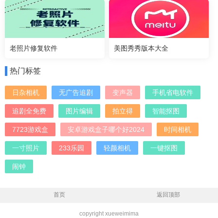
老照片修复软件
美图秀秀版本大全
热门标签
日杂相机
无广告追剧
变声器
手机省电软件
追剧全免费
图片编辑
拍立得
智能抠图
7723游戏盒
安卓游戏盒子哪个好2024
时间相机
一寸照片
233乐园
轻颜相机
一键抠图
闹钟
首页
返回顶部
copyright xueweimima