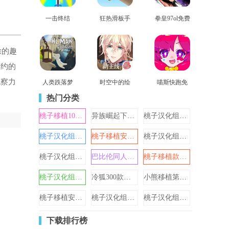
一击终结
狂热滑板手
拳皇97ol免费
查看
查看
查看
版
除的趣
简约的
观察力
人类跌落梦
时空中的绘
喵斯快跑免
查看
查看
查看
境国际服手
旅人网易版
费全角色解
热门分类
机版
锁最新版
桃子移植1000款手机游戏
异族崛起下载安装汉化版
桃子汉化组移植游戏大全
桃子汉化组移植游戏大全2024
桃子移植安卓直装游戏
桃子汉化组移植的安卓游戏大全
桃子汉化组移植游戏大全ap
巴比伦同人汉化游戏
桃子移植款纸巾盒游戏大全
桃子汉化组移植的1000款游戏
冷狐300款免费游戏汉化最新版本
小熊移植第五驱动汉化版全部
桃子移植安卓游戏大全
桃子汉化组移植安卓rpg游戏
桃子汉化组游戏安卓直装
下载排行榜