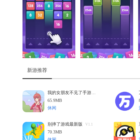
新游推荐
我的女朋友不见了手游无广告版
V1.3
65.9MB
休闲
别摔了游戏最新版
V1.1
70.3MB
休闲