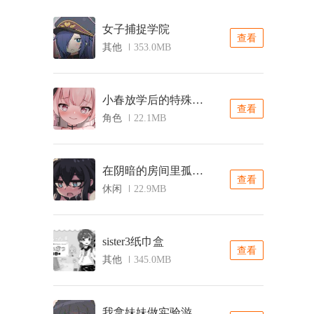
女子捕捉学院
查看
其他
353.0MB
小春放学后的特殊教育桃子移植
查看
角色
22.1MB
在阴暗的房间里孤独的女孩
查看
休闲
22.9MB
sister3纸巾盒
查看
其他
345.0MB
我拿妹妹做实验游戏桃子移植