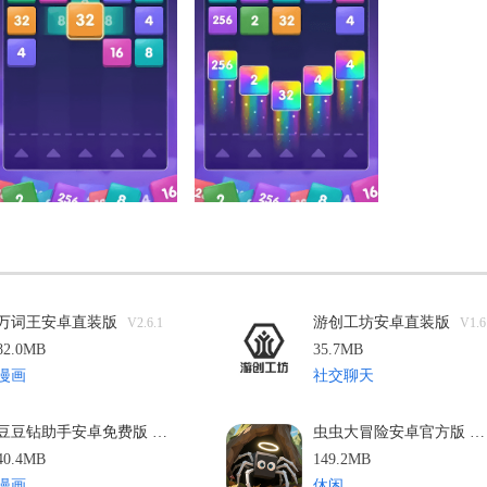
万词王安卓直装版
游创工坊安卓直装版
V2.6.1
V1.6
82.0MB
35.7MB
漫画
社交聊天
豆豆钻助手安卓免费版
虫虫大冒险安卓官方版
v1.1
v2
40.4MB
149.2MB
漫画
休闲