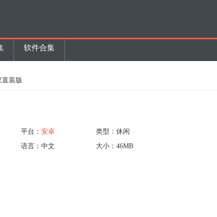
集
软件合集
赢家直装版
平台：
安卓
类型：休闲
语言：中文
大小：46MB