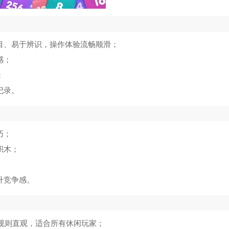
目、易于辨识，操作体验流畅顺滑；
感；
；
纪录。
巧；
积木；
升竞争感。
，规则直观，适合所有休闲玩家；