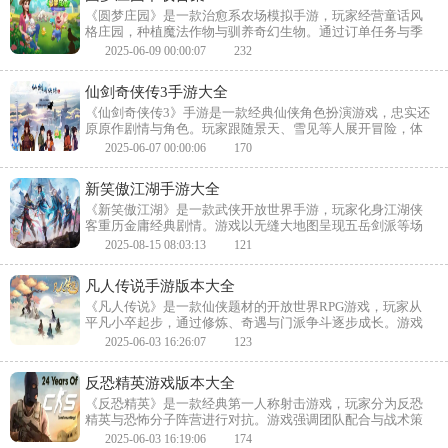
《圆梦庄园》是一款治愈系农场模拟手游，玩家经营童话风
格庄园，种植魔法作物与驯养奇幻生物。通过订单任务与季
节活动解锁装饰，动态天气系统影响收成。无竞争设定，自
2025-06-09 00:00:07
232
由打造个性化梦幻田园。
仙剑奇侠传3手游大全
《仙剑奇侠传3》手游是一款经典仙侠角色扮演游戏，忠实还
原原作剧情与角色。玩家跟随景天、雪见等人展开冒险，体
验御剑飞行、回合制战斗等经典玩法。高清重制场景与配
2025-06-07 00:00:06
170
乐，重温锁妖塔、神魔之井等名场面。
新笑傲江湖手游大全
《新笑傲江湖》是一款武侠开放世界手游，玩家化身江湖侠
客重历金庸经典剧情。游戏以无缝大地图呈现五岳剑派等场
景，轻功系统支持水上漂与崖壁飞檐。门派争斗、奇遇武学
2025-08-15 08:03:13
121
与自由正邪抉择，构建多线成长的武侠人生。
凡人传说手游版本大全
《凡人传说》是一款仙侠题材的开放世界RPG游戏，玩家从
平凡小卒起步，通过修炼、奇遇与门派争斗逐步成长。游戏
融合御剑飞行与五行法术战斗，动态天气影响功法效果，多
2025-06-03 16:26:07
123
分支剧情让每个选择都影响仙途命运。
反恐精英游戏版本大全
《反恐精英》是一款经典第一人称射击游戏，玩家分为反恐
精英与恐怖分子阵营进行对抗。游戏强调团队配合与战术策
略，包含炸弹拆除、人质救援等模式。精准的枪械手感和竞
2025-06-03 16:19:06
174