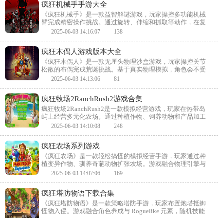
疯狂机械手手游大全
《疯狂机械手》是一款益智解谜游戏，玩家操控多功能机械
臂完成精密操作挑战。通过旋转、伸缩和抓取等动作，在复
杂环境中组装零件或拆除炸弹。物理引擎与关卡设计考验空
2025-06-03 14:16:07
138
间思维，逐步解锁更高阶的机械装备。
疯狂木偶人游戏版本大全
《疯狂木偶人》是一款无厘头物理沙盒游戏，玩家操控关节
松散的布偶完成荒诞挑战。基于真实物理模拟，角色会不受
控制地翻滚碰撞，利用这种滑稽特性解开关卡谜题。从高空
2025-06-03 14:13:06
81
跳水到火箭飞行，各种离谱任务充满意外笑果。
疯狂牧场2RanchRush2游戏合集
疯狂牧场2RanchRush2是一款模拟经营游戏，玩家在热带岛
屿上经营多元化农场。通过种植作物、饲养动物和产品加工
链获取收益，应对订单限时挑战。画风明快操作简单，天气
2025-06-03 14:10:08
248
系统与害虫事件增加策略性，适合休闲玩家体验田园乐趣。
疯狂农场系列游戏
《疯狂农场》是一款轻松搞怪的模拟经营手游，玩家通过种
植变异作物、驯养奇葩动物扩张农场。游戏融合物理引擎与
无厘头事件，比如南瓜会喷射种子攻击偷菜贼。自动化设备
2025-06-03 14:07:06
169
与黑科技杂交系统，让传统农场玩法充满意外笑料。
疯狂塔防物语下载合集
《疯狂塔防物语》是一款策略塔防手游，玩家布置炮塔抵御
怪物入侵。游戏融合角色养成与 Roguelike 元素，随机技能