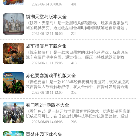
展飞行与剑术对抗胡克船长及其海盗团。四人合作模式下，
2025-06-14 00:00:07
481
角色技能互补，如人鱼公主的水泡攻击可冻结敌人。场景从
海盗船到骷髅岩洞，最终在梦幻岛展开Boss决战。隐藏道具
锈湖天堂岛版本大全
如金色羽毛能触发角色强化形态，简单操作与缤纷童话风使
其成为合家欢佳作。
《锈湖：天堂岛》是一款黑暗风解谜游戏，玩家调查家族岛
屿的诡异灾变。通过物品组合与时间回溯破解超自然谜题，
手绘场景隐藏宗教符号与家族秘密。多结局设定与心理惊悚
2025-06-12 11:40:06
224
元素，延续锈湖系列诡谲叙事风格。
战车撞僵尸下载合集
《战车撞僵尸》是一款末日题材的休闲竞速游戏，玩家改装
战车在僵尸潮中突围。通过撞击、碾压与特殊武器清剿敌
人，升级装甲与引擎提升破坏力。夸张物理效果与血浆特
2025-06-11 11:25:05
418
效，体验暴力美学的求生狂飙。
赤色要塞游戏手机版大全
《赤色要塞》是一款1988年经典街机射击游戏，玩家操控武
装吉普深入敌营解救战俘。双人合作中，吉普可发射普通炮
弹与追踪导弹，人质数量直接强化武器威力。关卡从热带丛
2025-06-10 11:12:05
352
林到导弹基地，最终需摧毁核弹发射井。Boss战如直升机群
与坦克阵列，呈现高难度弹幕挑战，像素风与快节奏延续老
看门狗2手游版本大全
派游戏精髓。
《看门狗2》是一款开放世界黑客冒险游戏，玩家扮演黑客组
织成员马可仕，在旧金山利用科技手段对抗财团监控。通过
入侵摄像头、遥控车辆与设备完成渗透任务，支持非致命潜
2025-06-09 14:06:06
206
行或直接对抗。丰富支线剧情与线上入侵玩法，展现数字时
代的反乌托邦社会。
圆梦庄园下载合集