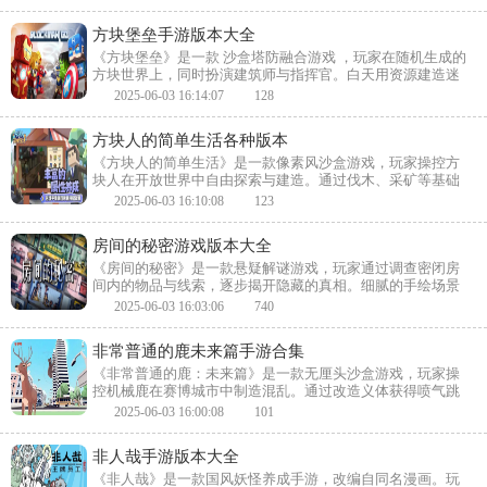
技性玩法，使其成为电竞标杆之作。
方块堡垒手游版本大全
《方块堡垒》是一款 沙盒塔防融合游戏 ，玩家在随机生成的
方块世界上，同时扮演建筑师与指挥官。白天用资源建造迷
宫般的防御工事，夜晚部署士兵抵御怪物潮。独创 “物理陷
2025-06-03 16:14:07
128
阱” 系统——滚石、岩浆与弹簧板可组合成连锁机关。
方块人的简单生活各种版本
《方块人的简单生活》是一款像素风沙盒游戏，玩家操控方
块人在开放世界中自由探索与建造。通过伐木、采矿等基础
活动获取资源，逐步打造专属家园。昼夜交替与天气变化影
2025-06-03 16:10:08
123
响生存策略，轻松氛围适合休闲创作。
房间的秘密游戏版本大全
《房间的秘密》是一款悬疑解谜游戏，玩家通过调查密闭房
间内的物品与线索，逐步揭开隐藏的真相。细腻的手绘场景
与环环相扣的谜题设计，结合日记碎片等叙事元素，营造沉
2025-06-03 16:03:06
740
浸式推理解谜体验。
非常普通的鹿未来篇手游合集
《非常普通的鹿：未来篇》是一款无厘头沙盒游戏，玩家操
控机械鹿在赛博城市中制造混乱。通过改造义体获得喷气跳
跃、激光角等能力，破坏或拯救这座AI统治的未来都市。物
2025-06-03 16:00:08
101
理引擎让每次碰撞都充满戏剧性，自由探索隐藏的反乌托邦
剧情。
非人哉手游版本大全
《非人哉》是一款国风妖怪养成手游，改编自同名漫画。玩