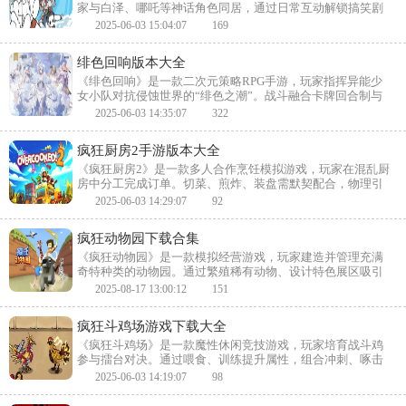
家与白泽、哪吒等神话角色同居，通过日常互动解锁搞笑剧
情。融合卡牌战斗与家园经营，Q版画风还原原作无厘头幽
2025-06-03 15:04:07
169
默，体验神仙妖怪的现代生活。
绯色回响版本大全
《绯色回响》是一款二次元策略RPG手游，玩家指挥异能少
女小队对抗侵蚀世界的“绯色之潮”。战斗融合卡牌回合制与
地形互动，角色羁绊触发合击奥义。赛博朋克美学与多线剧
2025-06-03 14:35:07
322
情，探讨科技与人性碰撞的深刻命题。
疯狂厨房2手游版本大全
《疯狂厨房2》是一款多人合作烹饪模拟游戏，玩家在混乱厨
房中分工完成订单。切菜、煎炸、装盘需默契配合，物理引
擎让食材满天飞。新增极端厨房场景与隐藏食谱，手忙脚乱
2025-06-03 14:29:07
92
的派对体验升级。
疯狂动物园下载合集
《疯狂动物园》是一款模拟经营游戏，玩家建造并管理充满
奇特种类的动物园。通过繁殖稀有动物、设计特色展区吸引
游客，应对逃逸事件与天气变化。卡通画风搭配搞怪动物行
2025-08-17 13:00:12
151
为，轻松氛围下暗藏深度经营策略。
疯狂斗鸡场游戏下载大全
《疯狂斗鸡场》是一款魔性休闲竞技游戏，玩家培育战斗鸡
参与擂台对决。通过喂食、训练提升属性，组合冲刺、啄击
等技能制定战术。夸张的羽毛特效与鸡叫声效，让每场对决
2025-06-03 14:19:07
98
充满无厘头欢乐。