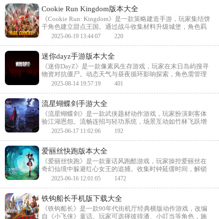
Cookie Run Kingdom版本大全
《Cookie Run: Kingdom》是一款策略建造手游，玩家集结饼
干角色建立甜点王国。通过战斗收集材料升级城堡，角色羁
绊触发特殊技能。卡通画风与轻松玩法，结合塔防与资源管
2025-06-19 13:44:07
220
理，打造美味奇幻世界。
迷你dayz手游版本大全
《迷你DayZ》是一款像素风生存游戏，玩家在末日岛屿搜寻
物资对抗僵尸。动态天气与昼夜循环影响探索，角色需管理
饥饿与健康状态。随机生成地图与事件，硬核机制考验长期
2025-08-14 19:57:19
401
生存策略。
流星蝴蝶剑手游大全
《流星蝴蝶剑》是一款武侠题材动作游戏，玩家扮演刺客体
验江湖恩怨。流畅连招与轻功系统，场景互动如竹林飞跃增
强沉浸感。多武器切换与暗杀玩法，剧情分支取决于正邪抉
2025-06-17 11:02:06
192
择。水墨画风再现古龙小说意境。
爱丽丝快跑版本大全
《爱丽丝快跑》是一款童话风跑酷游戏，玩家操控爱丽丝在
奇幻仙境中躲避红心女王的追捕。收集时钟延缓时间，解锁
疯帽子等角色技能。梦幻场景与动态障碍，再现原著荒诞魅
2025-06-16 12:01:05
1472
力。
铁钩船长手机版下载大全
《铁钩船长》是一款90年代街机厅经典横版动作游戏，改编
自《小飞侠》童话。玩家可选择彼得潘、小叮当等角色，施