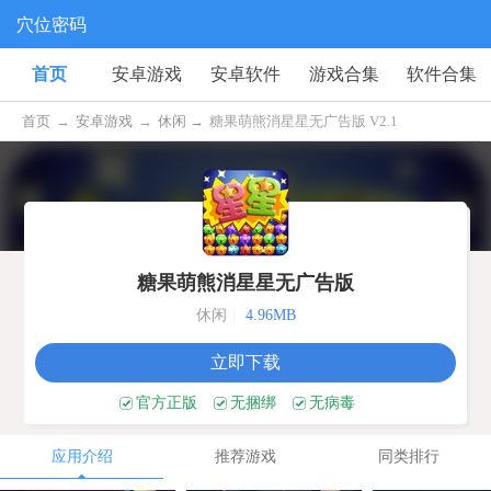
穴位密码
首页
安卓游戏
安卓软件
游戏合集
软件合集
首页
→
安卓游戏
→
休闲 →
糖果萌熊消星星无广告版 V2.1
糖果萌熊消星星无广告版
休闲
|
4.96MB
立即下载
官方正版
无捆绑
无病毒
应用介绍
推荐游戏
同类排行