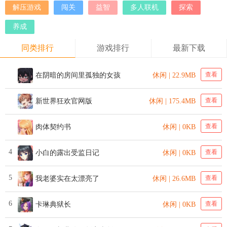
解压游戏
闯关
益智
多人联机
探索
养成
同类排行
游戏排行
最新下载
查看
在阴暗的房间里孤独的女孩
休闲 | 22.9MB
查看
新世界狂欢官网版
休闲 | 175.4MB
查看
肉体契约书
休闲 | 0KB
4
查看
小白的露出受监日记
休闲 | 0KB
5
查看
我老婆实在太漂亮了
休闲 | 26.6MB
6
查看
卡琳典狱长
休闲 | 0KB