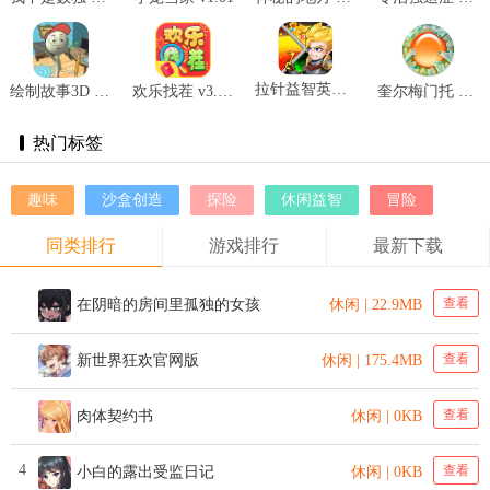
拉针益智英雄 v0.0.2
绘制故事3D v1.0
欢乐找茬 v3.23.09
奎尔梅门托 v1.21
热门标签
趣味
沙盒创造
探险
休闲益智
冒险
同类排行
游戏排行
最新下载
查看
在阴暗的房间里孤独的女孩
休闲 | 22.9MB
查看
新世界狂欢官网版
休闲 | 175.4MB
查看
肉体契约书
休闲 | 0KB
4
查看
小白的露出受监日记
休闲 | 0KB