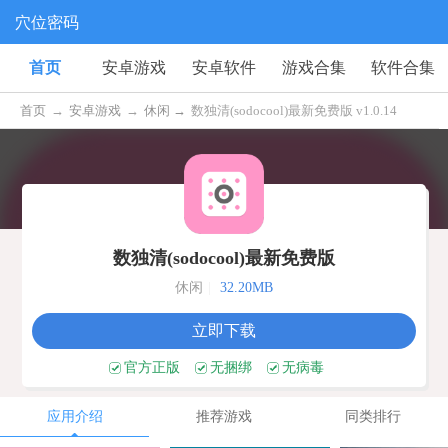
穴位密码
首页
安卓游戏
安卓软件
游戏合集
软件合集
首页
→
安卓游戏
→
休闲 →
数独清(sodocool)最新免费版 v1.0.14
数独清(sodocool)最新免费版
休闲
|
32.20MB
立即下载
官方正版
无捆绑
无病毒
应用介绍
推荐游戏
同类排行