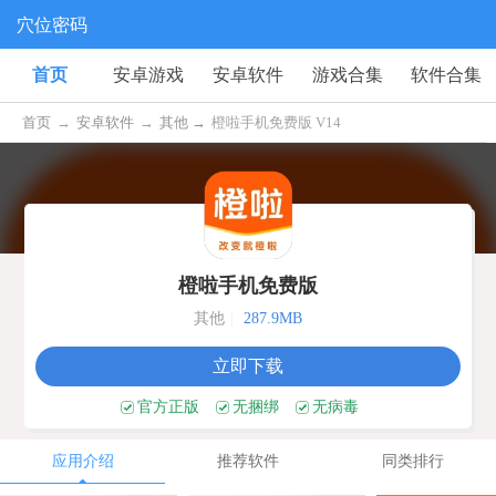
穴位密码
首页
安卓游戏
安卓软件
游戏合集
软件合集
首页
→
安卓软件
→
其他 →
橙啦手机免费版 V14
橙啦手机免费版
其他
|
287.9MB
立即下载
官方正版
无捆绑
无病毒
应用介绍
推荐软件
同类排行