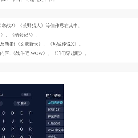
！《寒战2》《荒野猎人》等佳作尽在其中。
2》、《纳妾记3》。
以及新番!《文豪野犬》、《热诚传说X》。
内容!《战斗吧!WOW》、《咱们穿越吧》。