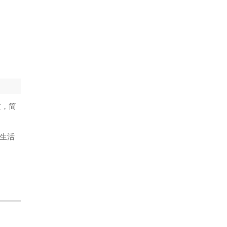
质，简
生活