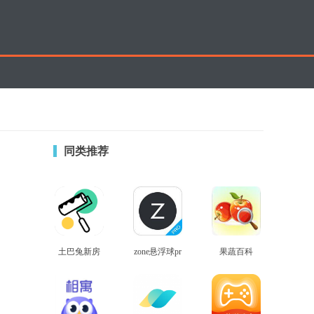
同类推荐
土巴兔新房
zone悬浮球pr
果蔬百科
查看
查看
查看
装修
o