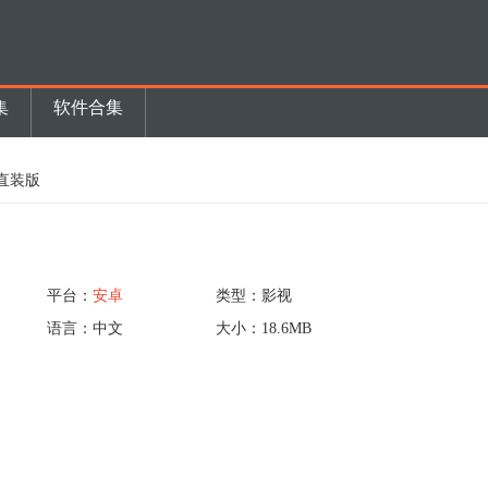
集
软件合集
彩直装版
平台：
安卓
类型：影视
语言：中文
大小：18.6MB