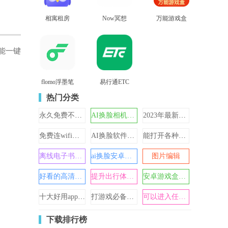
相寓租房
Now冥想
万能游戏盒
查看
查看
查看
能一键
flomo浮墨笔
易行通ETC
查看
查看
记
热门分类
永久免费不收费的软件
AI换脸相机软件
2023年最新版本天气预报
免费连wifi不需要密码的神器
AI换脸软件免费
能打开各种网站的浏览器
离线电子书阅读器app合集
ai换脸安卓版手机版
图片编辑
好看的高清动态壁纸大全
提升出行体验的打车软件
安卓游戏盒子哪个好2024
十大好用app软件免费有哪些
打游戏必备工具大全
可以进入任何网站的浏览器
下载排行榜