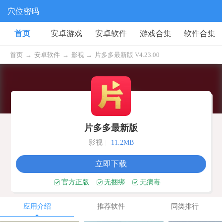
穴位密码
首页
安卓游戏
安卓软件
游戏合集
软件合集
首页
→
安卓软件
→
影视 →
片多多最新版 V4.23.00
片多多最新版
影视
|
11.2MB
立即下载
官方正版
无捆绑
无病毒
应用介绍
推荐软件
同类排行