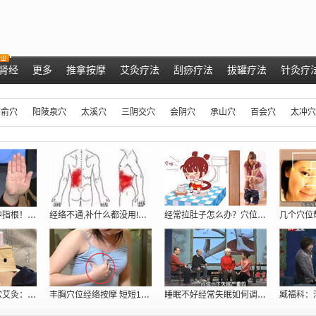
肾经
更多
推拿按摩
艾灸疗法
刮痧疗法
拔罐疗法
针灸疗
肺俞穴
阳陵泉穴
太溪穴
三阴交穴
会阴穴
承山穴
百会穴
太冲穴
肝脏好不好，看中指根！ 肝脏不好的症状
经络不通,补什么都没用!只用一招:经络
经常拉肚子怎么办？穴位密码抓住根本给你
专家现场演示取穴艾灸：调理胃痛、五更泻
丰胸穴位经络按摩 短短10分钟跳两罩杯[
睡眠不好经常失眠如何调理_穴位提高睡