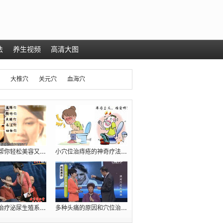
法
养生视频
高清大图
大椎穴
关元穴
血海穴
几个穴位帮你轻松美容又减肥（瘦肚腩）
小穴位治痔疮的神奇疗法【十人九痔，先收
臧福科：治疗泌尿生殖系统疾病的五大穴位
多种头痛的原因和穴位治疗方法