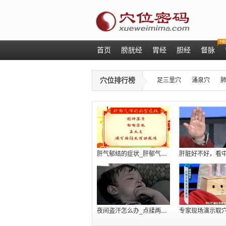
首页
膀胱经
胃经
胆经
督脉
穴位排行榜
足三里穴
涌泉穴
肝气郁结的症状_肝郁气滞吃什么_肝火旺
夜间盗汗怎么办_点揉两个穴位巧治肾虚