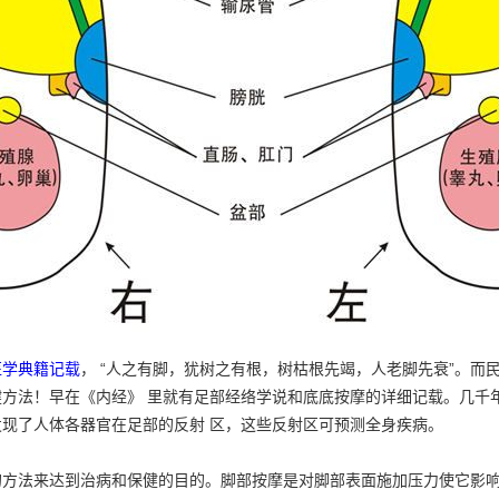
医学典籍记载
， “人之有脚，犹树之有根，树枯根先竭，人老脚先衰”。而
方法！早在《内经》 里就有足部经络学说和底底按摩的详细记载。几千
现了人体各器官在足部的反射 区，这些反射区可预测全身疾病。
的方法来达到治病和保健的目的。脚部按摩是对脚部表面施加压力使它影