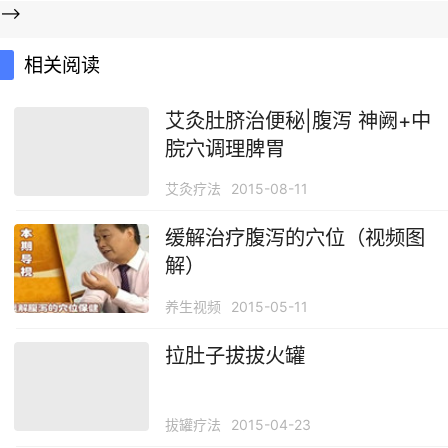
-->
相关阅读
艾灸肚脐治便秘|腹泻 神阙+中
脘穴调理脾胃
艾灸疗法
2015-08-11
缓解治疗腹泻的穴位（视频图
解）
养生视频
2015-05-11
拉肚子拔拔火罐
拔罐疗法
2015-04-23