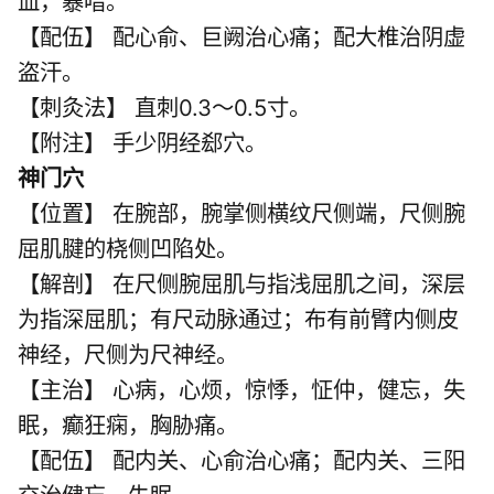
血，暴喑。
【配伍】 配心俞、巨阙治心痛；配大椎治阴虚
盗汗。
【刺灸法】 直刺0.3～0.5寸。
【附注】 手少阴经郄穴。
神门穴
【位置】 在腕部，腕掌侧横纹尺侧端，尺侧腕
屈肌腱的桡侧凹陷处。
【解剖】 在尺侧腕屈肌与指浅屈肌之间，深层
为指深屈肌；有尺动脉通过；布有前臂内侧皮
神经，尺侧为尺神经。
【主治】 心病，心烦，惊悸，怔仲，健忘，失
眠，癫狂痫，胸胁痛。
【配伍】 配内关、心俞治心痛；配内关、三阳