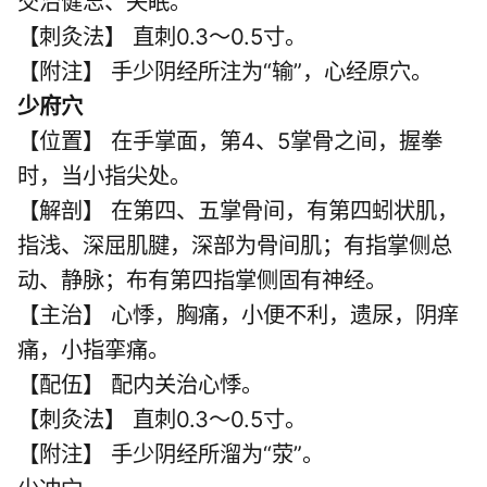
交治健忘、失眠。
【刺灸法】 直刺0.3～0.5寸。
【附注】 手少阴经所注为“输”，心经原穴。
少府穴
【位置】 在手掌面，第4、5掌骨之间，握拳
时，当小指尖处。
【解剖】 在第四、五掌骨间，有第四蚓状肌，
指浅、深屈肌腱，深部为骨间肌；有指掌侧总
动、静脉；布有第四指掌侧固有神经。
【主治】 心悸，胸痛，小便不利，遗尿，阴痒
痛，小指挛痛。
【配伍】 配内关治心悸。
【刺灸法】 直刺0.3～0.5寸。
【附注】 手少阴经所溜为“荥”。