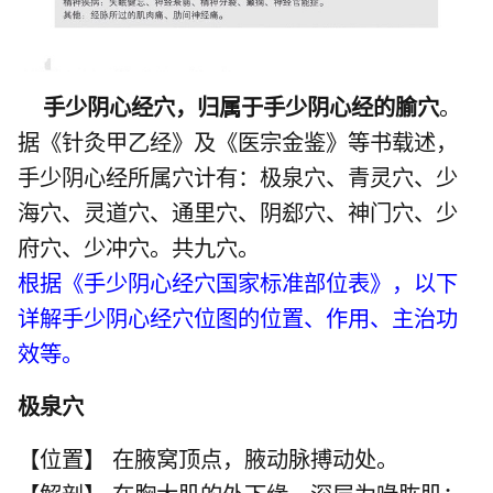
手少阴心经穴，归属于手少阴心经的腧穴
。
据《针灸甲乙经》及《医宗金鉴》等书载述，
手少阴心经所属穴计有：
极泉穴
、
青灵穴
、
少
海穴
、
灵道穴
、
通里穴
、
阴郄穴
、
神门穴
、
少
府穴
、
少冲穴
。共九穴。
根据《手少阴心经穴国家标准部位表》，以下
详解手少阴心经穴位图的位置、作用、主治功
效等。
极泉穴
【位置】 在腋窝顶点，腋动脉搏动处。