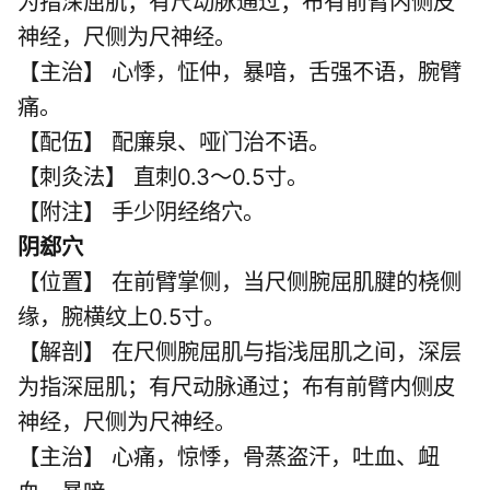
为指深屈肌；有尺动脉通过；布有前臂内侧皮
神经，尺侧为尺神经。
【主治】 心悸，怔仲，暴喑，舌强不语，腕臂
痛。
【配伍】 配廉泉、哑门治不语。
【刺灸法】 直刺0.3～0.5寸。
【附注】 手少阴经络穴。
阴郄穴
【位置】 在前臂掌侧，当尺侧腕屈肌腱的桡侧
缘，腕横纹上0.5寸。
【解剖】 在尺侧腕屈肌与指浅屈肌之间，深层
为指深屈肌；有尺动脉通过；布有前臂内侧皮
神经，尺侧为尺神经。
【主治】 心痛，惊悸，骨蒸盗汗，吐血、衄