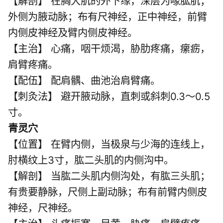
【解剖】 在胸大肌的外下缘，深层为喙肱肌；
外侧为腋动脉；布有尺神经，正中神经，前臂
内侧皮神经及臂内侧皮神经。
【主治】 心痛，咽干烦渴，胁肋疼痛，瘰疬，
肩臂疼痛。
【配伍】 配肩髃、曲池治肩臂痛。
【刺灸法】 避开腋动脉，直刺或斜刺0.3～0.5
寸。
青灵穴
【位置】 在臂内侧，当极泉与少海的连线上，
肘横纹上3寸，肱二头肌的内侧沟中。
【解剖】 当肱二头肌内侧沟处，有肱三头肌；
有贵要静脉，尺侧上副动脉；布有前臂内侧皮
神经，尺神经。