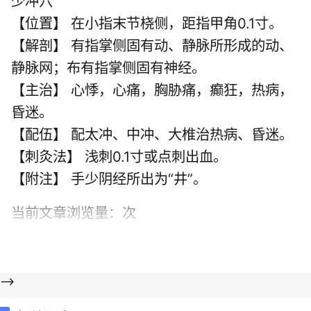
少冲穴
【位置】 在小指末节桡侧，距指甲角0.1寸。
【解剖】 有指掌侧固有动、静脉所形成的动、
静脉网；布有指掌侧固有神经。
【主治】 心悸，心痛，胸胁痛，癫狂，热病，
昏迷。
【配伍】 配太冲、中冲、大椎治热病、昏迷。
【刺灸法】 浅刺0.1寸或点刺出血。
【附注】 手少阴经所出为“井”。
当前文章浏览量：
次
-->