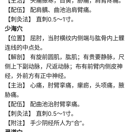
【主治】 头痛振寒，目黄，胁痛，肩臂疼痛。
【配伍】 配肩髃、曲池治肩臂痛。
【刺灸法】 直刺0.5～1寸。
少海穴
【位置】 屈肘，当肘横纹内侧端与肱骨内上髁
连线的中点处。
【解剖】 有旋前圆肌，肱肌；有贵要静脉，尺
侧上下副动脉，尺返动脉；布有前臂内侧皮神
经，外前方有正中神经。
【主治】 心痛，肘臂挛痛，瘰疬，头项痛，腋
胁痛。
【配伍】 配曲池治肘臂挛痛。
【刺灸法】 直刺0.5～1寸。
【附注】 手少阴经所人为“合”。