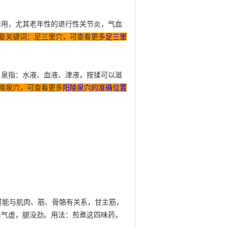
作用，尤其老年性的退行性关节炎，气血
，回复关键词：足三里穴，可查看更多
足三里
，泉指：水液、血液、津液，按揉可以滋
：阳陵泉穴，可查看更多
阳陵泉穴的准确位置
可能与肌肉、筋、骨骼有关系，甘主筋，
易气虚，腿没劲。用法：煎煮这四味药，