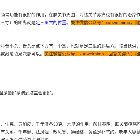
疗肠胃功能有很好的作用，在膝关节周围，对膝关节疼痛也有很好的治疗
（三寸）的距离就是
足三里穴的位置
。
关注微信公众号：xueweimima
个腓骨小头，骨头高点下方有一个窝，也就是足三里的斜后方。陵当秋讲
揉或敲陵陵泉穴都可以。
关注微信公众号：xueweimima，回复关键词
但是最好是泡到膝盖会更好。
）、生芪、五加皮、千年健各30克。木瓜的作用：酸甘养阴，膝关节疼痛
头有关系。千年健：袪风湿、散风寒、通经络，黄芪是补气的。老年人容
场演示怎么做药浴泡脚泡腿。