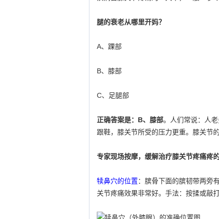
腿的衰老从哪里开妈？
A、踝部
B、膝部
C、足腿部
正确答案是：B、膝部
。人们常说：人老
跟鞋，膝关节所受的压力更重。膝关节
专家现场按摩，缓解治疗膝关节疼痛疼
犊鼻穴的位置
：膑骨下面的膑韧带两旁
关节疼痛效果非常好。手法：按揉或敲