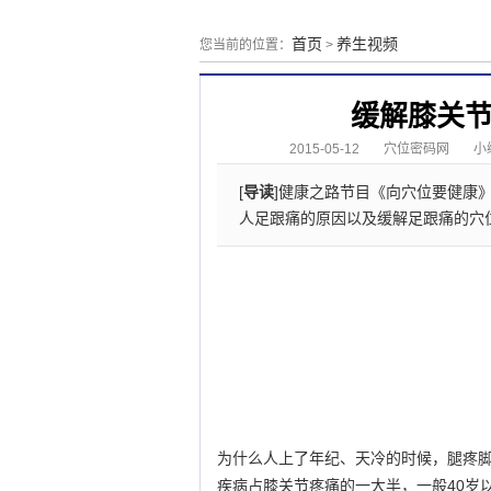
首页
养生视频
您当前的位置：
>
缓解膝关节
2015-05-12
穴位密码网
小编
[
导读
]健康之路节目《向穴位要健康
人足跟痛的原因以及缓解足跟痛的穴
为什么人上了年纪、天冷的时候，腿疼
疾病占膝关节疼痛的一大半，一般40岁