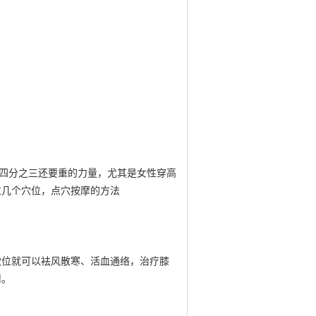
四分之三还要重的力量，尤其是女性穿高
过几个穴位，点穴按摩的方法
穴位就可以袪风散寒、活血通络，治疗膝
用。