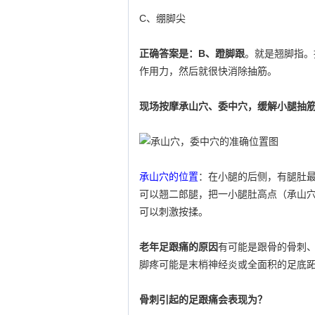
C、绷脚尖
正确答案是：B、蹬脚跟
。就是翘脚指。
作用力，然后就很快消除抽筋。
现场按摩承山穴、委中穴，缓解小腿抽
承山穴的位置
：在小腿的后侧，有腿肚
可以翘二郎腿，把一小腿肚高点（承山
可以刺激按揉。
老年足跟痛的原因
有可能是跟骨的骨刺、
脚疼可能是末梢神经炎或全面积的足底
骨刺引起的足跟痛会表现为？