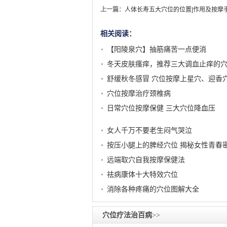
上一篇：
人体长寿五大穴位的位置|作用及按摩手
相关阅读：
【阳陵泉穴】抽筋痛苦一点便消
冬天皮肤瘙痒，推荐三大调血止痒的
舒缓秋冬感冒 穴位按摩上星穴、迎香
穴位按摩治疗颈椎病
日常穴位按摩保健 三大穴位降血压
女人千万不要老生闷气哭泣
按压小腿上的脾经穴位 揭秘女性青春
远端取穴自我按摩保健法
祛病康体十大特效穴位
消除各种疼痛的穴位图解大全
穴位疗法治百病
>>