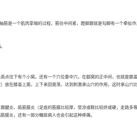
抽筋是一个肌肉挛缩的过程，筋往中间紧，蹬脚跟就是勾脚有一个牵扯作
筋
。
最高点往下有个小窝。还有一个穴位委中穴，在腘窝的正中间，也就是膝
穴）放在膝盖上面，上下来回晃荡，达到刺激承山穴的作用，这时承山穴
跟腱炎、跖筋膜炎（足底的筋膜比较厚，受凉或鞋比较挤或硬，走路多等
跖筋膜炎，还有一部分糖尿病人也会引起这种疼痛。