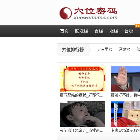
首页
膀胱经
胃经
胆经
督脉
穴位排行榜
足三里穴
涌泉穴
肝气郁结的症状_肝郁气滞吃什么_肝火旺
夜间盗汗怎么办_点揉两个穴位巧治肾虚