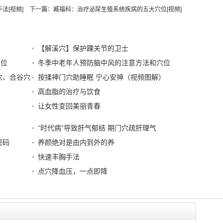
法[视频]
下一篇：
臧福科：治疗泌尿生殖系统疾病的五大穴位[视频]
【解溪穴】保护踝关节的卫士
穴位
冬季中老年人预防脑中风的注意方法和穴位
穴、合谷穴
按揉神门穴助睡眠 宁心安神（视频图解）
高血脂的治疗与饮食
让女性变回美丽青春
“时代病”导致肝气郁结 期门穴疏肝理气
密码
养颜绝对是由内到外的养
快速丰胸手法
点穴降血压，一点即降