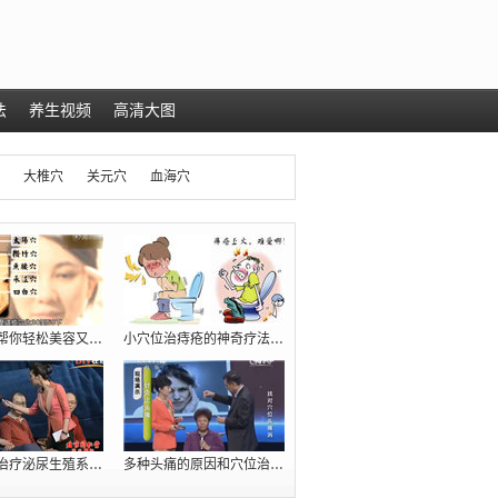
法
养生视频
高清大图
大椎穴
关元穴
血海穴
几个穴位帮你轻松美容又减肥（瘦肚腩）
小穴位治痔疮的神奇疗法【十人九痔，先收
臧福科：治疗泌尿生殖系统疾病的五大穴位
多种头痛的原因和穴位治疗方法