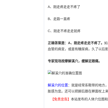
A、刚走疼走走不疼了
B、走路一直疼
C、刚走不疼走走就疼
正确答案是：A、刚走疼走走不疼了。
如
血管的病变，或是有糖尿病，久了以后
专家现场按摩解溪穴，缓解足跟痛。
解溪穴的位置
：就是经常系鞋带的地方，
胀感为宜。还可以把脚后跟在擀面杖上
【免责忠告】
本站发布的人体穴位图和