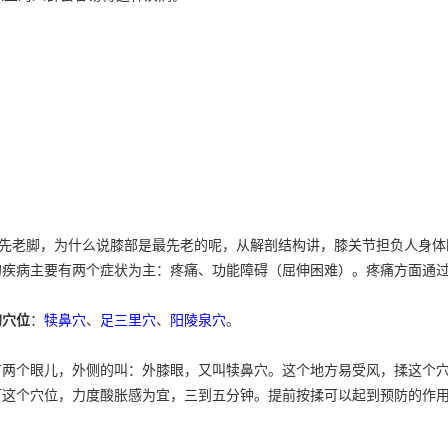
先老脚，为什么说膝部是最先老的呢，从解剖结构讲，膝关节担负人身体
的疾病主要有两个症状为主：疼痛、功能障碍（屈伸困难）。疼痛方面通
的穴位
：
犊鼻穴
、
足三里穴
、
阳陵泉穴
。
有两个眼儿，外侧的叫：外膝眼，又叫犊鼻穴。这个地方易受风，揉这个
打这个穴位，力度酸胀感为宜，三到五分钟。提前按揉可以起到预防的作