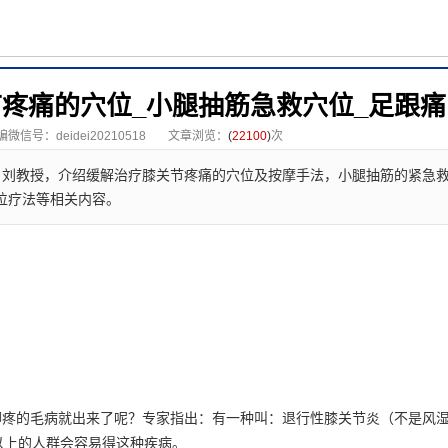
疼痛的穴位_小腿抽筋急救穴位_足跟
微信号：deidei20210518
文章浏览：
(
22100
)
次
》刘教授，介绍缓解治疗膝关节疼痛的穴位及按摩手法，小腿抽筋的紧急
位疗法等相关内容。
脚疼的毛病就出来了呢？专家指出：有一种叫：退行性膝关节炎（不是风
以上的人群会容易得这种疾病。