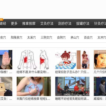
肾经
更多
推拿按摩
艾灸疗法
刮痧疗法
拔罐疗法
针灸疗
肺俞穴
阳陵泉穴
太溪穴
三阴交穴
会阴穴
承山穴
百会穴
太冲穴
肝脏好不好，看中指根！ 肝脏不好的症状
经络不通,补什么都没用!只用一招:经络
经常拉肚子怎么办？穴位密码抓住根本给你
专家现场演示取穴艾灸：调理胃痛、五更泻
丰胸穴位经络按摩 短短10分钟跳两罩杯[
睡眠不好经常失眠如何调理_穴位提高睡