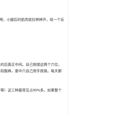
用，小腿后的肌肉就拉伸抻开，给一个反
盖的后面正中间。自己按揉这两个穴位，
比较酸麻，委中穴自己用手按揉。每天都
等）这三种最常见占90%多。如果整个