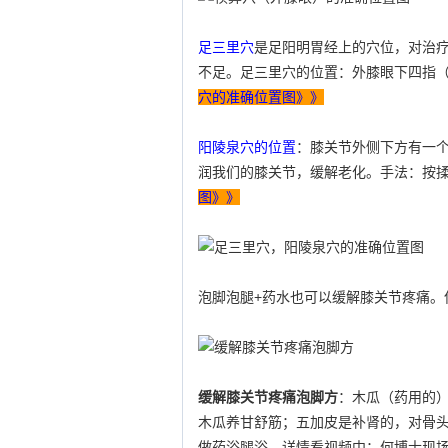
足三里穴
是足阳明胃经上的穴位，对治
不足。足三里穴的位置：外膝眼下四指
穴的准确位置图》》
阳陵泉穴的位置
：膝关节外侧下方有一
润我们的膝关节，缓解老化。手法：按
图》》
泡脚泡腿+药水也可以缓解膝关节疼痛。
缓解膝关节疼痛泡脚方
：木瓜（药用的
木瓜养甘舒筋；五加皮是补肾的，对骨
做药浴腿浴，详情看视频中：何博士现