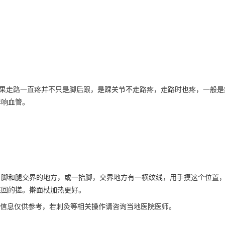
果走路一直疼并不只是脚后跟，是踝关节不走路疼，走路时也疼，一般是
影响血管。
脚和腿交界的地方，或一抬脚，交界地方有一横纹线，用手摸这个位置，
来回的搓。擀面杖加热更好。
信息仅供参考，若刺灸等相关操作请咨询当地医院医师。