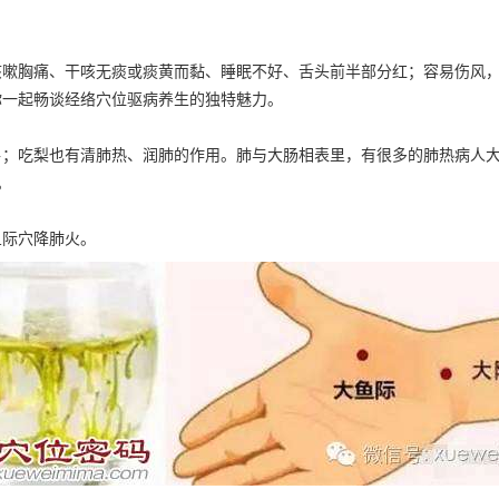
咳嗽胸痛、干咳无痰或痰黄而黏、睡眠不好、舌头前半部分红；容易伤风
你一起畅谈经络穴位驱病养生的独特魅力。
卜；吃梨也有清肺热、润肺的作用。肺与大肠相表里，有很多的肺热病人
。
鱼际穴降肺火。