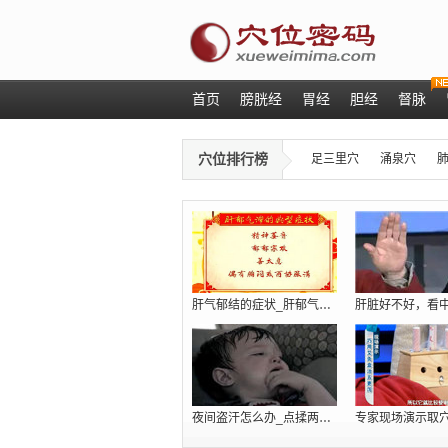
首页
膀胱经
胃经
胆经
督脉
穴位排行榜
足三里穴
涌泉穴
肝气郁结的症状_肝郁气滞吃什么_肝火旺
夜间盗汗怎么办_点揉两个穴位巧治肾虚