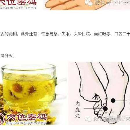
在舌的两侧，此外还有：性急易怒、失眠、头晕目眩、面红眼赤、口苦口
穴降肝火。