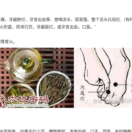
痛、牙龈肿烂、牙宣出血等、想喝凉水、容易饿、整个舌头比较红,（有
胃火炽盛，烦渴引饮，牙龈腐烂，或牙宣出血，口臭。”
穴降胃火。
会出现热象。如果舌红少苔，腰酸膝软、发脱齿摇、口干、耳鸣，有时睡