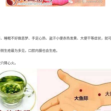
疮、睡眠不好做恶梦、手足心热、盗汗小便赤热发黄、大便干等症状，就
两侧生疮最为多见，口腔内膜也会生疮。
陵穴降心火。