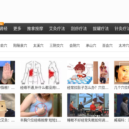
肾经
更多
推拿按摩
艾灸疗法
刮痧疗法
拔罐疗法
针灸疗
肺俞穴
阳陵泉穴
太溪穴
三阴交穴
会阴穴
承山穴
百会穴
太冲穴
肝脏好不好，看中指根！ 肝脏不好的症状
经络不通,补什么都没用!只用一招:经络
经常拉肚子怎么办？穴位密码抓住根本给你
专家现场演示取穴艾灸：调理胃痛、五更泻
丰胸穴位经络按摩 短短10分钟跳两罩杯[
睡眠不好经常失眠如何调理_穴位提高睡