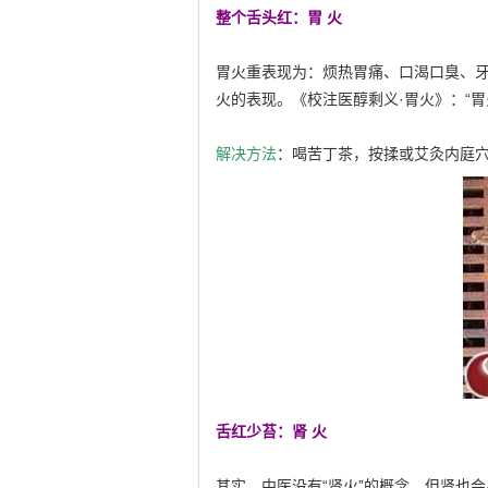
整个舌头红：胃 火
胃火重表现为：烦热胃痛、口渴口臭、牙
火的表现。《校注医醇剩义·胃火》：“
解决方法
：喝苦丁茶，按揉或艾灸内庭
舌红少苔：肾 火
其实，中医没有“肾火”的概念，但肾也