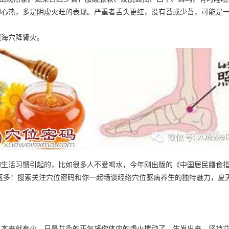
脚心热，多是阴虚火旺的表现。严重者舌头更红，没有苔或少苔，可能是
照海穴降肾火。
活习惯引起的，比如很多人不爱喝水，今年刚出版的《中国居民膳食指南（2
泉水3瓶多！搜索关注穴位密码和你一起畅谈经络穴位驱病养生的独特魅力，夏
里本来就有火，只是艾灸的正气将你体内的虚火搅动了，生发出来，坚持