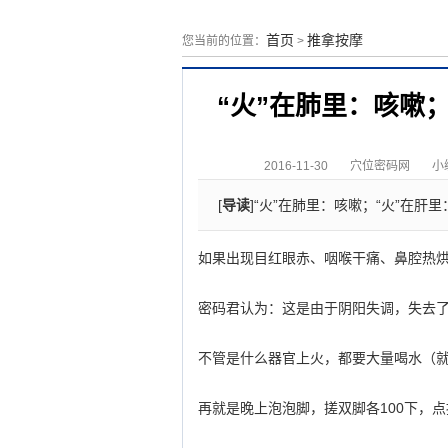
首页
推拿按摩
您当前的位置：
>
“火”在肺里：咳嗽
2016-11-30
穴位密码网
小编
[
导读
]“火”在肺里：咳嗽；“火”在肝里
如果出现目红眼赤、咽喉干痛、鼻腔热烘
密码君认为：这是由于阴阳失调，失去了
不管是什么器官上火，都要大量喝水（
再就是晚上泡泡脚，搓双脚各100下，