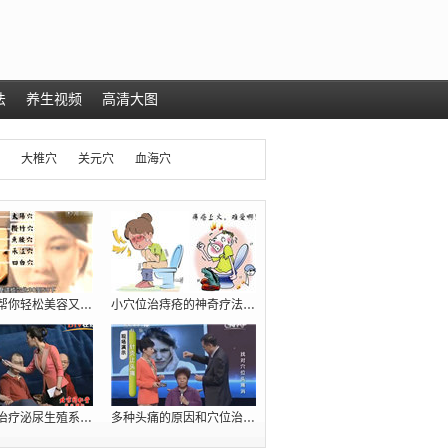
法
养生视频
高清大图
大椎穴
关元穴
血海穴
几个穴位帮你轻松美容又减肥（瘦肚腩）
小穴位治痔疮的神奇疗法【十人九痔，先收
臧福科：治疗泌尿生殖系统疾病的五大穴位
多种头痛的原因和穴位治疗方法