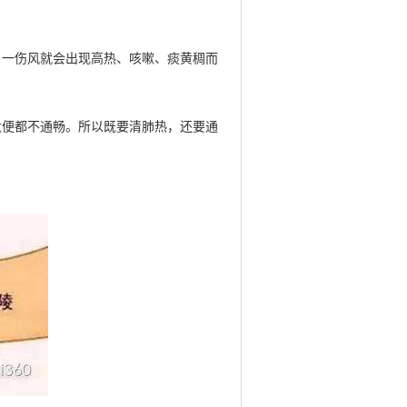
，一伤风就会出现高热、咳嗽、痰黄稠而
大便都不通畅。所以既要清肺热，还要通