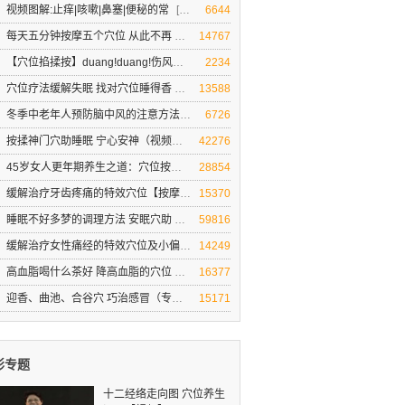
视频图解:止痒|咳嗽|鼻塞|便秘的常
[向穴位要健康]刘教授现场演示:按摩穴位可以缓解哪些症状
6644
每天五分钟按摩五个穴位 从此不再
穴位按摩治疗打呼噜
14767
【穴位掐揉按】duang!duang!伤风感
【穴位掐揉按】duang duang!伤风感冒就
2234
穴位疗法缓解失眠 找对穴位睡得香
穴位疗法缓解失眠 找对穴位睡得香
13588
冬季中老年人预防脑中风的注意方法
冬季中老年人预防脑中风的注意方法和穴位
6726
按揉神门穴助睡眠 宁心安神（视频图
按揉神门穴助睡眠 宁心安神（视频图解）
42276
45岁女人更年期养生之道：穴位按摩
女人保养秘诀
28854
缓解治疗牙齿疼痛的特效穴位【按摩
牙齿疼痛难忍 如何缓解 求偏方
15370
睡眠不好多梦的调理方法 安眠穴助
睡眠不好多梦的调理方法 安眠穴助睡眠
59816
缓解治疗女性痛经的特效穴位及小偏
穴位按摩缓解治疗女性痛经
14249
高血脂喝什么茶好 降高血脂的穴位
高血脂的治疗与饮食
16377
迎香、曲池、合谷穴 巧治感冒（专家
迎香、曲池、合谷穴 三个穴位巧治感冒
15171
彩专题
十二经络走向图 穴位养生