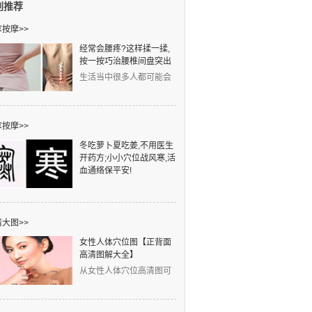
别推荐
按摩>>
经常会腰疼?这样揉一揉,
按一按巧治腰椎间盘突出
生活当中很多人都可能会
得腰椎间盘突出，发病人
群非常广泛。工作中
按摩>>
冬吃萝卜夏吃姜,不用医生
开药方;小小穴位战风寒,活
血通络保平安!
元旦一到，寒字当头。凉
是冷之始，寒是冷之极。
中医认为：冬天风邪、寒
大图>>
女性人体穴位图【正背面
高清图解大全】
从女性人体穴位高清图可
以看出，左侧的红线是任
脉穴位，右侧的蓝线是