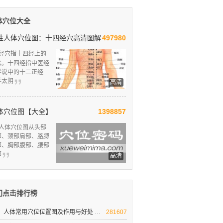
体穴位大全
性人体穴位图：十四经穴高清图解
497980
经穴指十四经上的
穴。十四经指中医经
学说中的十二正经
手太阴
高清
体穴位图【大全】
1398857
人体穴位图从头部
部、颈部肩部、胳膊
部、胸部腹部、腰部
部
高清
门点击排行榜
人体常用穴位位置图及作用与好处
人体十大要穴图解
281607