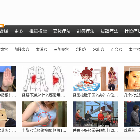
肾经
更多
推拿按摩
艾灸疗法
刮痧疗法
拔罐疗法
针灸疗
肺俞穴
阳陵泉穴
太溪穴
三阴交穴
会阴穴
承山穴
百会穴
太冲穴
肝脏好不好，看中指根！ 肝脏不好的症状
经络不通,补什么都没用!只用一招:经络
经常拉肚子怎么办？穴位密码抓住根本给你
专家现场演示取穴艾灸：调理胃痛、五更泻
丰胸穴位经络按摩 短短10分钟跳两罩杯[
睡眠不好经常失眠如何调理_穴位提高睡