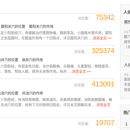
人
75342
浏览量：
男
膝阳关穴的位置
膝阳关穴的作用
属足少阳胆经穴，有缓解治疗膝膑肿痛，腘筋挛急，小腿麻木等作用；膝阳
腧
正坐屈膝时，在膝盖外侧有一个凹陷点，详见膝阳关穴的......
浏览全文 >>
络
（
325374
浏览量：
肩井穴的位置
肩井穴的作用
人
足少阳胆经，有提高性功能、治疗肩酸痛、头酸痛、头重脚轻、眼睛疲劳、
、落枕、帮助入眠、疏导水液等作用。肩井......
浏览全文 >>
面
413091
手
浏览量：
背
风池穴的位置
风池穴的作用
足少阳胆经，有消除黑眼圈，眼部减压，改善颈部僵硬，消除肩膀酸痛，偏
风池穴的位置：枕骨下方的两侧凹陷处，详见本文图解风池......
浏览全文
热
19707
浏览量：
1