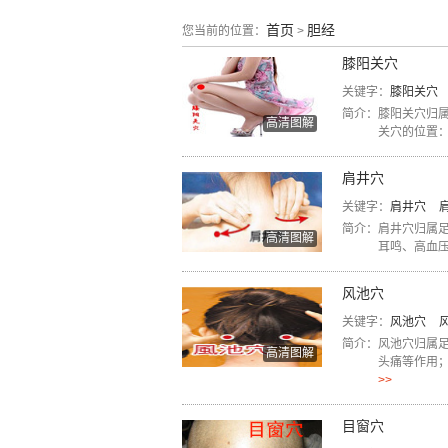
首页
胆经
您当前的位置：
>
膝阳关穴
关键字：
膝阳关穴
简介：
膝阳关穴归
高清图解
关穴的位置：
肩井穴
关键字：
肩井穴
简介：
肩井穴归属
高清图解
耳鸣、高血压
风池穴
关键字：
风池穴
简介：
风池穴归属
高清图解
头痛等作用；
>>
目窗穴