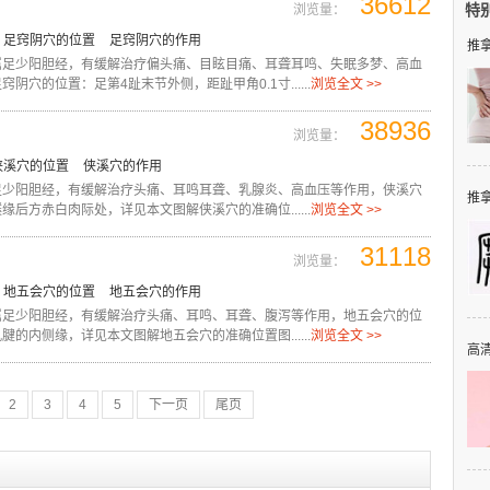
36612
特
浏览量：
足窍阴穴的位置
足窍阴穴的作用
推拿
属足少阳胆经，有缓解治疗偏头痛、目眩目痛、耳聋耳鸣、失眠多梦、高血
阴穴的位置：足第4趾末节外侧，距趾甲角0.1寸......
浏览全文 >>
38936
浏览量：
侠溪穴的位置
侠溪穴的作用
足少阳胆经，有缓解治疗头痛、耳鸣耳聋、乳腺炎、高血压等作用，侠溪穴
推拿
缘后方赤白肉际处，详见本文图解侠溪穴的准确位......
浏览全文 >>
31118
浏览量：
地五会穴的位置
地五会穴的作用
属足少阳胆经，有缓解治疗头痛、耳鸣、耳聋、腹泻等作用，地五会穴的位
腱的内侧缘，详见本文图解地五会穴的准确位置图......
浏览全文 >>
高清
2
3
4
5
下一页
尾页