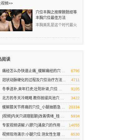
视频>>
穴位丰胸之按摩膀胱经等
丰胸穴位最佳方法
丰胸美乳是这个时代最火
爆的话题！然而，丰胸的
道路真是难上难！丰胸的
是艾灸高手！
品阅读
痛经怎么办快速止痛_缓解痛经的穴
痛经●妇科疾病不担心-按摩祛病好心情
6796
冠状动脉硬化的过程及穴位治疗方法
人到30岁以后，你的心脏就开始不想“工作”了，
4711
冬季进补,来年打虎;壮阳补肾,穴位
冬季壮阳补肾不一定要吃药,用好这些免费的方
9105
北方的冬天冷飕飕 教你按揉风池穴
教你三招预防贼风偷袭 防治头痛头晕
3422
缓解膝关节疼痛的穴位_小腿抽筋急
缓解治疗腿脚疼痛的穴位及养生方法[专家视频
20334
[视频]内关穴调理脏腑|改善情绪_桂
内关穴:调理脏腑 改善不良情绪
5934
专家视频讲解:八髎穴|涌泉穴的作用
八髎穴|涌泉穴补益肾气
14655
视频现场演示:小腿穴位 测女性生理
按压小腿上的脾经穴位 揭秘女性青春密码
6530