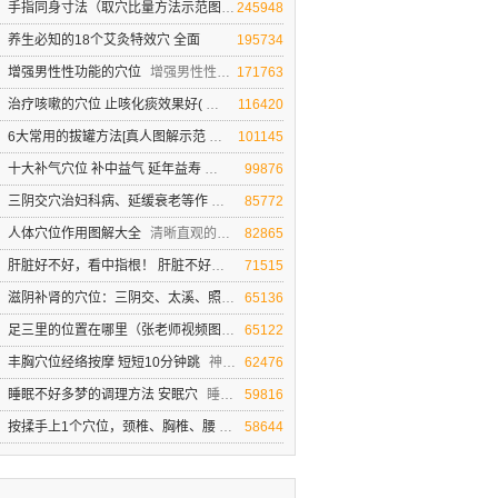
手指同身寸法（取穴比量方法示范图
同身寸定位法（取穴比量方法示范图）
245948
养生必知的18个艾灸特效穴 全面
195734
增强男性性功能的穴位
增强男性性功能的穴位
171763
治疗咳嗽的穴位 止咳化痰效果好(
治疗咳嗽的穴位 止咳化痰效果非常好(视频图解)
116420
6大常用的拔罐方法[真人图解示范
真人图解示 常见的范拔罐方法
101145
十大补气穴位 补中益气 延年益寿
人体十大补气穴位
99876
三阴交穴治妇科病、延缓衰老等作
三阴交穴治妇科病、延缓衰老等作用（视频图解
85772
人体穴位作用图解大全
清晰直观的人体穴位作用【图解大全】
82865
肝脏好不好，看中指根！ 肝脏不好的
肝脏好不好，看中指根！ 肝脏不好的症状
71515
滋阴补肾的穴位：三阴交、太溪、照
人体神秘的三角区 滋阴补肾的穴位
65136
足三里的位置在哪里（张老师视频图
揉按足三里穴滋补养胃 促食欲(张老师视频图解
65122
丰胸穴位经络按摩 短短10分钟跳
神奇的经络丰胸穴位按摩[视频]
62476
睡眠不好多梦的调理方法 安眠穴
睡眠不好多梦的调理方法 安眠穴助睡眠
59816
按揉手上1个穴位，颈椎、胸椎、腰
按揉手上1个穴位，颈椎、胸椎、腰椎就不疼
58644