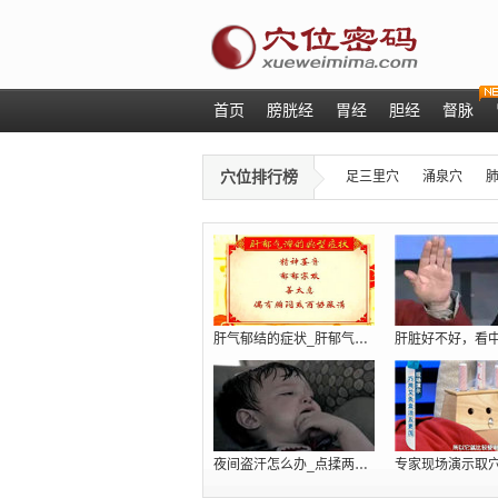
首页
膀胱经
胃经
胆经
督脉
穴位排行榜
足三里穴
涌泉穴
肝气郁结的症状_肝郁气滞吃什么_肝火旺
夜间盗汗怎么办_点揉两个穴位巧治肾虚