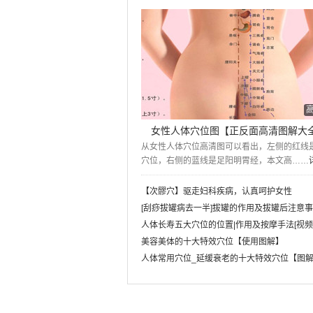
女性人体穴位图【正反面高清图解大
从女性人体穴位高清图可以看出，左侧的红线
穴位，右侧的蓝线是足阳明胃经，本文高……
【次髎穴】驱走妇科疾病，认真呵护女性
[刮痧拔罐病去一半]拔罐的作用及拔罐后注意
人体长寿五大穴位的位置|作用及按摩手法[视频
美容美体的十大特效穴位【使用图解】