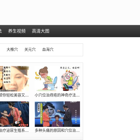
法
养生视频
高清大图
大椎穴
关元穴
血海穴
几个穴位帮你轻松美容又减肥（瘦肚腩）
小穴位治痔疮的神奇疗法【十人九痔，先收
臧福科：治疗泌尿生殖系统疾病的五大穴位
多种头痛的原因和穴位治疗方法