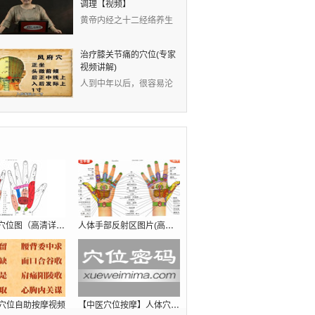
调理【视频】
黄帝内经之十二经络养生
视频：现代人的生活节奏
快，没有时间锻炼身体
治疗膝关节痛的穴位(专家
视频讲解)
人到中年以后，很容易沦
为“膝痛一族”。中医认
为，膝关节痛是因为风
人体手部穴位图（高清详解） 手掌穴位
人体手部反射区图片(高清示意图详
穴位自助按摩视频
【中医穴位按摩】人体穴位按摩治病