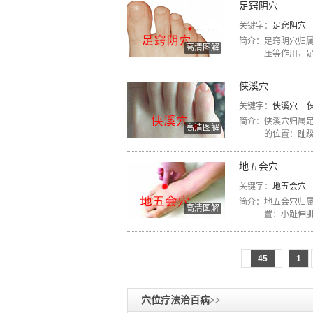
足窍阴穴
关键字：
足窍阴穴
简介：
足窍阴穴归
高清图解
压等作用，足窍
侠溪穴
关键字：
侠溪穴
简介：
侠溪穴归属
高清图解
的位置：趾蹼
地五会穴
关键字：
地五会穴
简介：
地五会穴归
高清图解
置：小趾伸肌
45
1
穴位疗法治百病
>>