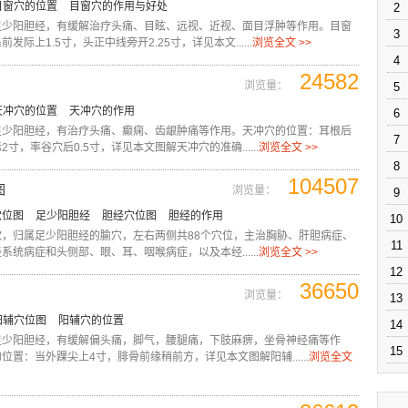
目窗穴的位置
目窗穴的作用与好处
2
足少阳胆经，有缓解治疗头痛、目眩、远视、近视、面目浮肿等作用。目窗
3
发际上1.5寸，头正中线旁开2.25寸，详见本文......
浏览全文 >>
4
24582
浏览量：
5
天冲穴的位置
天冲穴的作用
6
足少阳胆经，有治疗头痛、癫痫、齿龈肿痛等作用。天冲穴的位置：耳根后
7
寸，率谷穴后0.5寸，详见本文图解天冲穴的准确......
浏览全文 >>
8
104507
图
浏览量：
9
穴位图
足少阳胆经
胆经穴位图
胆经的作用
10
穴，归属足少阳胆经的腧穴，左右两侧共88个穴位，主治胸胁、肝胆病症、
11
系统病症和头侧部、眼、耳、咽喉病症，以及本经......
浏览全文 >>
12
36650
浏览量：
13
阳辅穴位图
阳辅穴的位置
14
足少阳胆经，有缓解偏头痛，脚气，腰腿痛，下肢麻痹，坐骨神经痛等作
15
位置：当外踝尖上4寸，腓骨前缘稍前方，详见本文图解阳辅......
浏览全文