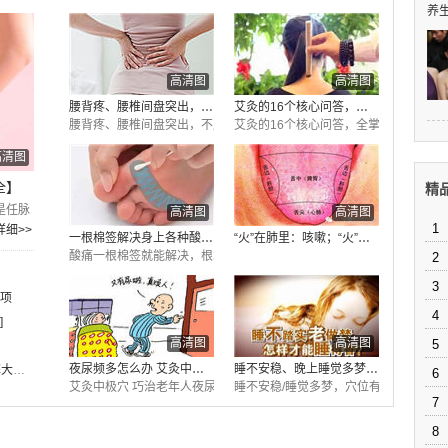
养生
高清图
高清图
腰背疼、腰椎间盘突出，不用求人
艾灸的16个核心问答，全掌握了，你
腰背疼、腰椎间盘突出，不用求人，自己敲打一个穴位就搞定
艾灸的16个核心问答，全掌握了，你就
高清图
全】
精
是任脉
高清图
高清图
1
详细>>
一根棉签解决身上各种酸痛，只要
“火”在肺里：咳嗽；“火”在肝里
酸痛一根棉签就能解决，根本用不着麻烦医生。
2
3
事项
4
]
高清图
高清图
5
夜尿频多怎么办 艾灸中极穴巧
睡不安稳、晚上睡觉多梦怎么办
人体常用穴位_延缓衰老的十大特效穴位【图解大全】
6
艾灸中极穴 巧治老年人夜尿频多
睡不安稳/睡觉多梦，穴位有妙招
7
8