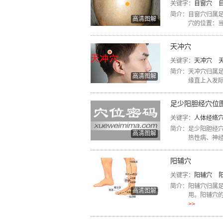
关键字：
目窗穴
简介：
目窗穴归属
高清图解
穴的位置：当前
天冲穴
关键字：
天冲穴
简介：
天冲穴归属
高清图解
缘直上入发际2
足少阳胆经穴位
关键字：
人体经络
简介：
足少阳胆经
高清图解
热性病、神经
阳辅穴
关键字：
阳辅穴
简介：
阳辅穴归属
高清图解
用。阳辅穴的
>>