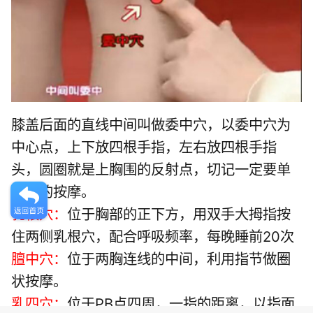
膝盖后面的直线中间叫做委中穴，以委中穴为
中心点，上下放四根手指，左右放四根手指
头，圆圈就是上胸围的反射点，切记一定要单
方向的按摩。
乳根穴：
位于胸部的正下方，用双手大拇指按
住两侧乳根穴，配合呼吸频率，每晚睡前20次
膻中穴：
位于两胸连线的中间，利用指节做圈
状按摩。
乳四穴：
位于PB点四周，一指的距离，以指面