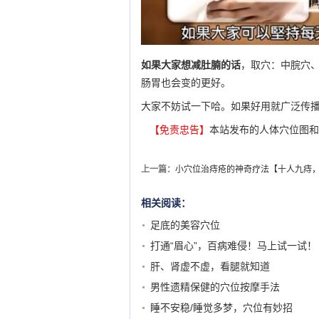
如果大家想减肚腩的话
，取穴：中脘穴、
肠胃也会变的更好。
大家不妨试一下哈。如果好用就广泛传播
【免责忠告】
本站发布的人体穴位图和
上一篇：
小穴位治痔疮的神奇疗法【十人九痔
相关阅读：
足底的美容穴位
打通“眉心”，百病难侵！马上试一试！
肝、肾虚不虚，看腿就知道
男性遗精保健的穴位按摩手法
睡不安稳/睡觉多梦，穴位有妙招