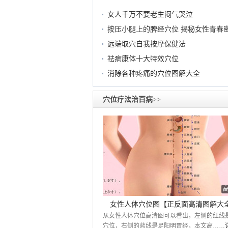
女人千万不要老生闷气哭泣
按压小腿上的脾经穴位 揭秘女性青春
远端取穴自我按摩保健法
祛病康体十大特效穴位
消除各种疼痛的穴位图解大全
穴位疗法治百病
>>
女性人体穴位图【正反面高清图解大
从女性人体穴位高清图可以看出，左侧的红线
穴位，右侧的蓝线是足阳明胃经，本文高……