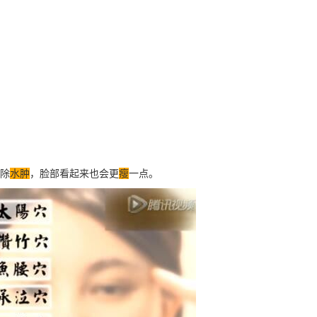
去除
水肿
，脸部看起来也会更
瘦
一点。