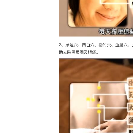
2、承泣穴、四白穴、攒竹穴、鱼腰穴、
助去除黑眼圈及眼袋。