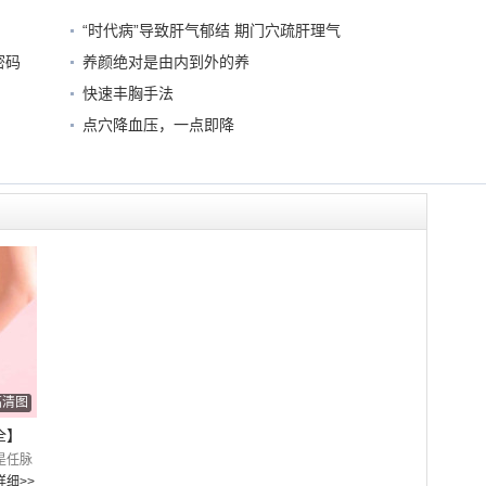
“时代病”导致肝气郁结 期门穴疏肝理气
密码
养颜绝对是由内到外的养
快速丰胸手法
点穴降血压，一点即降
高清图
全】
是任脉
详细>>