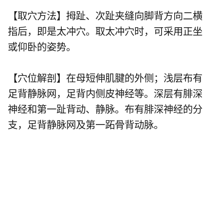
【取穴方法】拇趾、次趾夹缝向脚背方向二横
指后，即是太冲穴。取太冲穴时，可采用正坐
或仰卧的姿势。
【穴位解剖】在母短伸肌腱的外侧；浅层布有
足背静脉网，足背内侧皮神经等。深层有腓深
神经和第一趾背动、静脉。布有腓深神经的分
支，足背静脉网及第一跖骨背动脉。