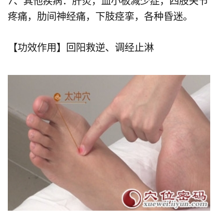
7、其他疾病：肝炎，血小板减少症，四肢关节
疼痛，肋间神经痛，下肢痉挛，各种昏迷。
【功效作用】回阳救逆、调经止淋