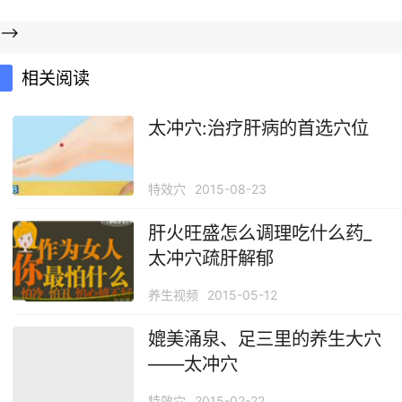
-->
相关阅读
太冲穴:治疗肝病的首选穴位
特效穴
2015-08-23
肝火旺盛怎么调理吃什么药_
太冲穴疏肝解郁
养生视频
2015-05-12
媲美涌泉、足三里的养生大穴
——太冲穴
特效穴
2015-02-22