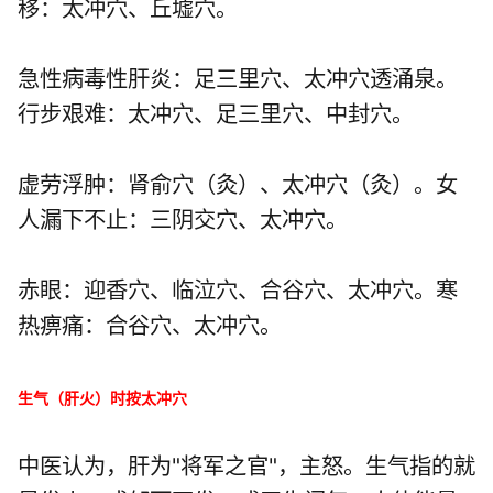
移：太冲穴、
丘墟穴
。
急性病毒性肝炎：
足三里穴
、太冲穴透涌泉。
行步艰难：太冲穴、
足三里穴
、
中封穴
。
虚劳浮肿：
肾俞穴
（灸）、
太冲穴
（灸）。女
人漏下不止：
三阴交穴
、太冲穴。
赤眼：
迎香穴
、
临泣穴
、
合谷穴
、太冲穴。寒
热痹痛：
合谷穴
、太冲穴。
生气（肝火）时按太冲穴
中医认为，肝为"将军之官"，主怒。生气指的就