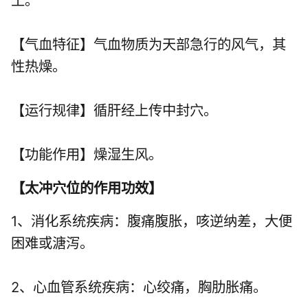
土。
【气血特征】气血物质为天部急行的风气，其
性热燥。
【运行规律】循肝经上传中封穴。
【功能作用】燥湿生风。
【
太冲穴位的作用功效
】
1、消化系统疾病：腹痛腹胀，咳逆纳差，大便
困难或溏泻。
2、心血管系统疾病：心绞痛，胸肋胀痛。