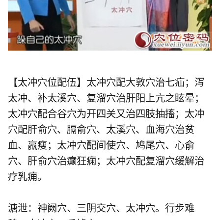
【太冲穴位配伍】太冲穴配
大敦穴
治七疝；泻
太冲、补
太溪穴
、
复溜穴
治肝阳上亢之眩晕；
太冲穴配
合谷穴
为开四关又治四肢抽搐；太冲
穴配
肝俞穴
、
膈俞穴
、
太溪穴
、
血海穴
治贫
血、羸瘦；太冲穴配
间使穴
、
鸠尾穴
、
心俞
穴
、
肝俞穴
治癫狂痫；太冲穴配
复溜穴
缓解治
疗乳痈。
溏泄：
神阙穴
、
三阴交穴
、太冲穴。行步难