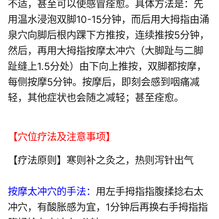
不适，甚至可以使感冒痊愈。具体方法是：先
用温水浸泡双脚10-15分钟，而后用大拇指由涌
泉穴向脚后根内踝下方推按，连续推按5分钟，
然后，再用大拇指按摩太冲穴（大脚趾与二脚
趾缝上1.5分处）由下向上推按，双脚都按摩，
每侧按摩5分钟。按摩后，即刻会感到咽痛减
轻，其他症状也会随之减轻；甚至痊愈。
【穴位疗法及注意事项】
【疗法原则】寒则补之灸之，热则泻针出气
按摩太冲穴的手法：
用左手拇指指腹揉捻右太
冲穴，有酸胀感为宜，1分钟后再换右手拇指指