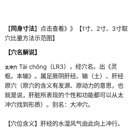
【
同身寸法
】点击查看》》【1寸、2寸、3寸取
穴比量方法示范图】
【
穴名解说
】
Tài chōng（LR3），经穴名。出《灵
太冲穴
枢。本输》。属
足厥阴肝经
。输（土）、肝经
原穴（原穴的含义有发源、原动力的意思，也
就是说，肝脏所表现的个性和功能都可以从太
冲穴找到形质）。别名：大冲穴。
【穴位含义】肝经的水湿风气由此向上冲行。