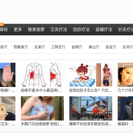
肾经
更多
推拿按摩
艾灸疗法
刮痧疗法
拔罐疗法
针灸疗
肺俞穴
阳陵泉穴
太溪穴
三阴交穴
会阴穴
承山穴
百会穴
太冲穴
肝脏好不好，看中指根！ 肝脏不好的症状
经络不通,补什么都没用!只用一招:经络
经常拉肚子怎么办？穴位密码抓住根本给你
专家现场演示取穴艾灸：调理胃痛、五更泻
丰胸穴位经络按摩 短短10分钟跳两罩杯[
睡眠不好经常失眠如何调理_穴位提高睡