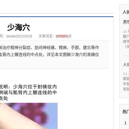
人
少海穴
deidei20210518
文章浏览：
(
95885
)
次
腧
络
（
解治疗精神分裂症、肋间神经痛、臂麻、手颤、健忘等作
肱骨内上髁连线的中点处，详见本文图解少海穴的准确位
人
面
手
背
热
1