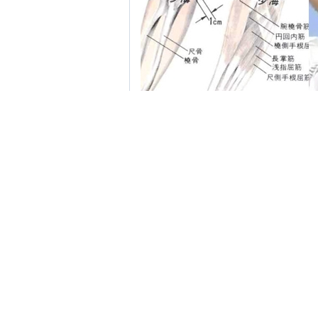
【
图解少海穴的位置
】
【少海穴的位置】位于肘横纹内侧端与
【穴位解剖】穴下为皮肤、皮下组织、
有贵要静脉，该静脉接受前臂正中静脉
方，穿前臂深筋膜，深进旋前圆肌，继
点击查看：同身寸法》》【1寸、2寸、
【
穴名解说
】
【少海穴】经穴名。出《针灸甲乙经》
【穴义】心经经水在此汇合。