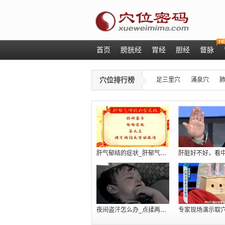
首页
膀胱经
胃经
胆经
督脉
穴位排行榜
足三里穴
涌泉穴
肝气郁结的症状_肝郁气滞吃什么_肝火旺
夜间盗汗怎么办_点揉两个穴位巧治肾虚