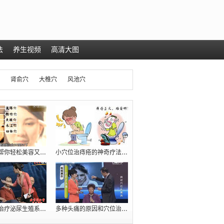
法
养生视频
高清大图
肾俞穴
大椎穴
风池穴
几个穴位帮你轻松美容又减肥（瘦肚腩）
小穴位治痔疮的神奇疗法【十人九痔，先收
臧福科：治疗泌尿生殖系统疾病的五大穴位
多种头痛的原因和穴位治疗方法