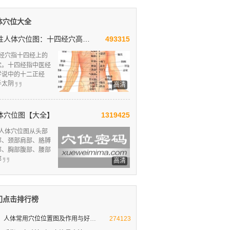
体穴位大全
男性人体穴位图：十四经穴高清图解
493315
经穴指十四经上的
穴。十四经指中医经
学说中的十二正经
手太阴
高清
体穴位图【大全】
1319425
人体穴位图从头部
部、颈部肩部、胳膊
部、胸部腹部、腰部
部
高清
门点击排行榜
人体常用穴位位置图及作用与好处
人体十大要穴图解
274123