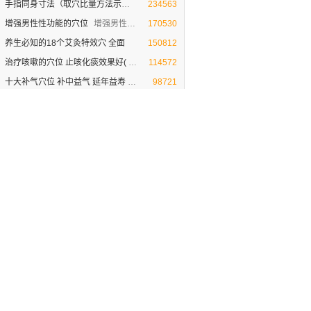
手指同身寸法（取穴比量方法示范图
同身寸定位法（取穴比量方法示范图）
234563
增强男性性功能的穴位
增强男性性功能的穴位
170530
养生必知的18个艾灸特效穴 全面
150812
治疗咳嗽的穴位 止咳化痰效果好(
治疗咳嗽的穴位 止咳化痰效果非常好(视频图解)
114572
十大补气穴位 补中益气 延年益寿
人体十大补气穴位
98721
6大常用的拔罐方法[真人图解示范
真人图解示 常见的范拔罐方法
96860
三阴交穴治妇科病、延缓衰老等作
三阴交穴治妇科病、延缓衰老等作用（视频图解
85160
人体穴位作用图解大全
清晰直观的人体穴位作用【图解大全】
80827
肝脏好不好，看中指根！ 肝脏不好的
肝脏好不好，看中指根！ 肝脏不好的症状
70155
足三里的位置在哪里（张老师视频图
揉按足三里穴滋补养胃 促食欲(张老师视频图解
64720
滋阴补肾的穴位：三阴交、太溪、照
人体神秘的三角区 滋阴补肾的穴位
62342
丰胸穴位经络按摩 短短10分钟跳
神奇的经络丰胸穴位按摩[视频]
60774
睡眠不好多梦的调理方法 安眠穴
睡眠不好多梦的调理方法 安眠穴助睡眠
59438
按揉手上1个穴位，颈椎、胸椎、腰
按揉手上1个穴位，颈椎、胸椎、腰椎就不疼
55747
别推荐