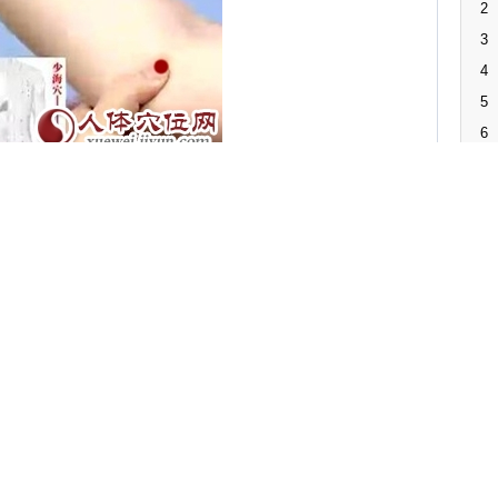
2
3
4
5
6
7
8
肱骨内上髁连线的中点处，屈肘取穴。
9
10
旋前圆肌、肱肌。皮肤由前臂内侧皮神经分布。在皮下组织内
或肘正中静脉的注入。针由皮肤、皮下筋膜，在贵要静脉的前
11
穿正中神经（或其内侧）及其深方的肱肌。
12
3寸取穴比量方法示范图】
13
14
15
。属手少阴心经。合（水）穴。别名：曲节穴。
特