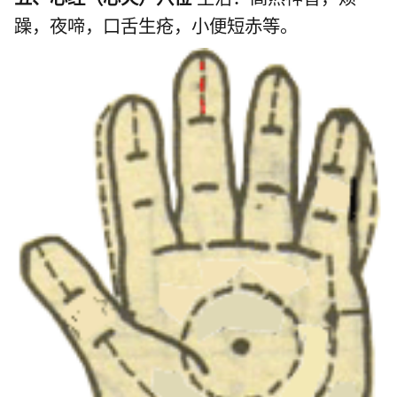
躁，夜啼，口舌生疮，小便短赤等。