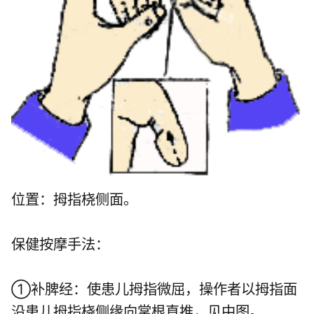
位置：拇指桡侧面。
保健按摩手法：
①补脾经：使患儿拇指微屈，操作者以拇指面
沿患儿拇指桡侧缘向掌根直推，见中图。