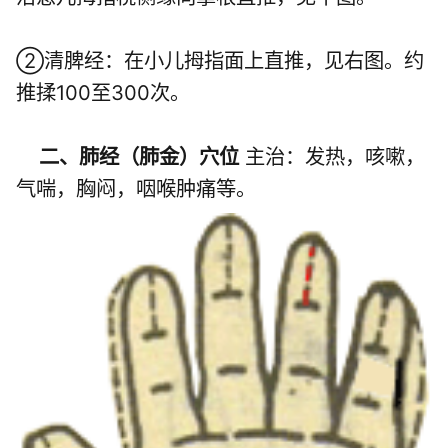
②清脾经：在小儿拇指面上直推，见右图。约
推揉100至300次。
二、肺经（肺金）穴位
主治：发热，咳嗽，
气喘，胸闷，咽喉肿痛等。