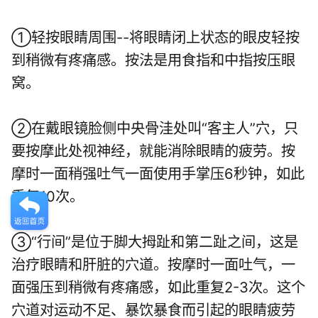
①轻按眼睛周围--将眼睛闭上状态的眼皮轻按
到稍微有疼痛感。按法是用食指和中指按压眼
窝。
②在戴眼镜脸侧中央骨洼处叫“客主人”穴，只
要按摩此处视神经，就能消除眼睛的疲劳。按
摩时一面稍强吐气一面使用手掌压6秒钟，如此
重复10次。
③“行间”是位于脚大拇趾和第二趾之间，这是
治疗眼睛和肝脏的穴道。按摩时一面吐气，一
面强压到稍微有疼痛感，如此重复2-3次。这个
穴道对运动不足、暴饮暴食而引起的眼睛疲劳