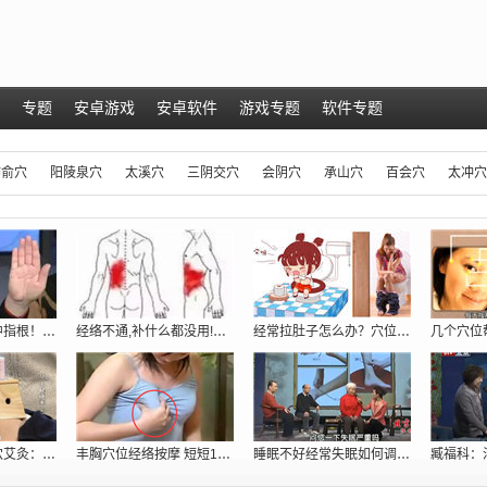
专题
安卓游戏
安卓软件
游戏专题
软件专题
肺俞穴
阳陵泉穴
太溪穴
三阴交穴
会阴穴
承山穴
百会穴
太冲穴
肝脏好不好，看中指根！ 肝脏不好的症状
经络不通,补什么都没用!只用一招:经络
经常拉肚子怎么办？穴位密码抓住根本给你
专家现场演示取穴艾灸：调理胃痛、五更泻
丰胸穴位经络按摩 短短10分钟跳两罩杯[
睡眠不好经常失眠如何调理_穴位提高睡