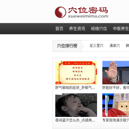
首页
养生资讯
经络穴位
中医养生
穴位排行榜
足三里穴
涌泉穴
肝气郁结的症状_肝郁气滞吃什么_肝火旺
夜间盗汗怎么办_点揉两个穴位巧治肾虚