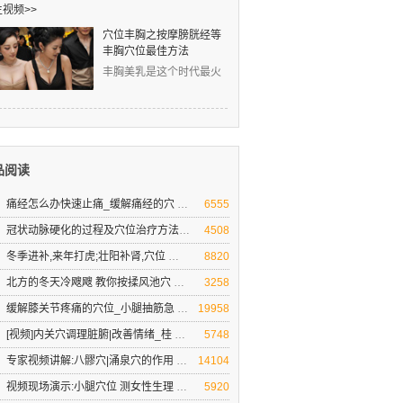
视频>>
穴位丰胸之按摩膀胱经等
丰胸穴位最佳方法
丰胸美乳是这个时代最火
爆的话题！然而，丰胸的
道路真是难上难！丰胸的
品阅读
痛经怎么办快速止痛_缓解痛经的穴
痛经●妇科疾病不担心-按摩祛病好心情
6555
冠状动脉硬化的过程及穴位治疗方法
人到30岁以后，你的心脏就开始不想“工作”了，
4508
冬季进补,来年打虎;壮阳补肾,穴位
冬季壮阳补肾不一定要吃药,用好这些免费的方
8820
北方的冬天冷飕飕 教你按揉风池穴
教你三招预防贼风偷袭 防治头痛头晕
3258
缓解膝关节疼痛的穴位_小腿抽筋急
缓解治疗腿脚疼痛的穴位及养生方法[专家视频
19958
[视频]内关穴调理脏腑|改善情绪_桂
内关穴:调理脏腑 改善不良情绪
5748
专家视频讲解:八髎穴|涌泉穴的作用
八髎穴|涌泉穴补益肾气
14104
视频现场演示:小腿穴位 测女性生理
按压小腿上的脾经穴位 揭秘女性青春密码
5920