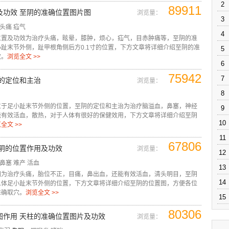
2
89911
及功效 至阴的准确位置图片图
浏览量：
3
头痛
疝气
4
位置及功效为治疗头痛，眩晕，膝肿，烦心，疝气，目赤肿痛等，至阴的准
趾末节外侧，趾甲根角侧后方0.1寸的位置，下方文章将详细介绍至阴的准
5
效。
浏览全文 >>
6
75942
7
阴的定位和主治
浏览量：
8
位于足小趾末节外侧的位置，至阴的定位和主治为治疗脑溢血，鼻塞，神经
9
能有效活血，散热，对于人体有很好的保健效用，下方文章将详细介绍至阴
10
全文 >>
11
67806
至阴的位置作用及功效
浏览量：
12
鼻塞
难产
活血
13
图为治疗头痛，胎位不正，目痛，鼻出血，还能有效活血，清头明目，至阴
14
人体足小趾末节外侧的位置，下方文章将详细介绍至阴的位置图，方便各位
准确取穴。
浏览全文 >>
15
80306
图作用 天柱的准确位置图片及功效
浏览量：