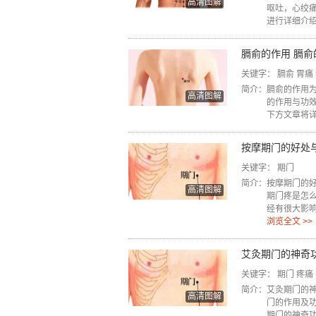
高清图解
呕吐，心绞
进行详细介
膈俞的作用 膈
关键字：
膈俞
胃痛
简介：
膈俞的作用
高清图解
的作用与功
下方文章将
按摩期门的好处
关键字：
期门
简介：
按摩期门的
高清图解
期门疼是怎
经有很大影
浏览全文 >>
艾灸期门的神奇
关键字：
期门
疼痛
简介：
艾灸期门的
高清图解
门的作用及
期门的神奇