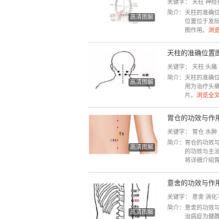
关键字：
天柱
神经
简介：
天柱的准确
高清图解
位置位于发际
图作用。
浏览
天柱的准确位置
关键字：
天柱
头痛
简介：
天柱的准确位
高清图解
用为治疗头
片。
浏览全文
胃仓的功效与作
关键字：
胃仓
水肿
简介：
胃仓的功效
高清图解
的功效与主
将详细介绍
意舍的功效与作
关键字：
意舍
消化
简介：
意舍的功效
高清图解
治病症为健