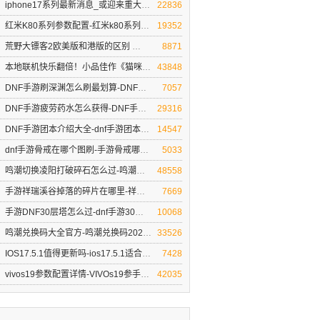
iphone17系列最新消息_或迎来重大调整
22836
iphone17系列最新消息_或迎来重大调整
红米K80系列参数配置-红米k80系列最新消息
19352
红米K80系列参数配置-红米k80系
荒野大镖客2欧美版和港版的区别
荒野大镖客2欧美版和港版的区别
8871
本地联机快乐翻倍！小品佳作《猫咪斗恶龙3》登场
43848
本地联机快乐翻倍！小品佳作
DNF手游刷深渊怎么刷最划算-DNF手游刷深渊技I巧
7057
DNF手游刷深渊怎么刷最划算-
DNF手游疲劳药水怎么获得-DNF手游疲劳药水怎么用
29316
DNF手游疲劳药水怎么获得
DNF手游团本介绍大全-dnf手游团本三个阶段奖励
14547
DNF手游团本介绍大全-dnf手
dnf手游骨戒在哪个图刷-手游骨戒哪里爆率高
5033
dnf手游骨戒在哪个图刷-手游骨戒哪
鸣潮切换凌阳打破碎石怎么过-鸣潮凌阳怎么打碎石头
48558
鸣潮切换凌阳打破碎石怎么过
手游祥瑞溪谷掉落的碎片在哪里-祥瑞溪谷盒子能开出什么
7669
手游祥瑞溪谷掉落的碎片
手游DNF30层塔怎么过-dnf手游30层塔绿怪怎么打的
10068
手游DNF30层塔怎么过-dn
鸣潮兑换码大全官方-鸣潮兑换码2024最新合集
33526
鸣潮兑换码大全官方-鸣潮兑换码20
IOS17.5.1值得更新吗-ios17.5.1适合哪些机型
7428
IOS17.5.1值得更新吗-ios17.5.1
vivos19参数配置详情-VIVOs19参手机参数
42035
vivos19参数配置详情-VIVOs19参手