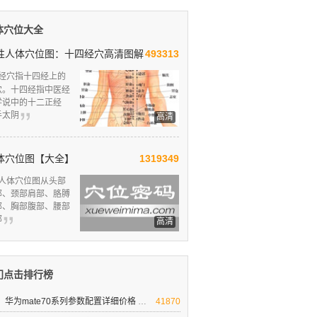
体穴位大全
性人体穴位图：十四经穴高清图解
493313
经穴指十四经上的
穴。十四经指中医经
学说中的十二正经
手太阴
高清
体穴位图【大全】
1319349
人体穴位图从头部
部、颈部肩部、胳膊
部、胸部腹部、腰部
部
高清
门点击排行榜
华为mate70系列参数配置详细价格
华为mate70系列参数配置详细价格
41870