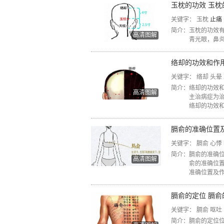
玉枕的功效 玉
关键字：
玉枕
止痛
简介：
玉枕的功效
高清图解
青光眼，鼻
络却的功效和作
关键字：
络却
头晕
简介：
络却的功效
高清图解
主治病症为
络却的功效
膈俞的准确位置
关键字：
膈俞
心悸
简介：
膈俞的准确
高清图解
俞的准确位置
准确位置及
膈俞的定位 膈
关键字：
膈俞
呕吐
简介：
膈俞的定位