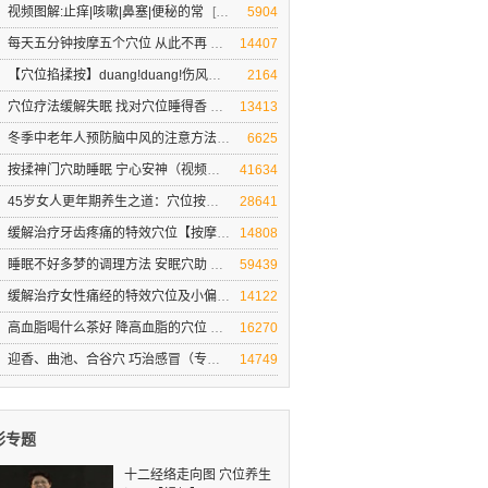
视频图解:止痒|咳嗽|鼻塞|便秘的常
[向穴位要健康]刘教授现场演示:按摩穴位可以缓解哪些症状
5904
每天五分钟按摩五个穴位 从此不再
穴位按摩治疗打呼噜
14407
【穴位掐揉按】duang!duang!伤风感
【穴位掐揉按】duang duang!伤风感冒就
2164
穴位疗法缓解失眠 找对穴位睡得香
穴位疗法缓解失眠 找对穴位睡得香
13413
冬季中老年人预防脑中风的注意方法
冬季中老年人预防脑中风的注意方法和穴位
6625
按揉神门穴助睡眠 宁心安神（视频图
按揉神门穴助睡眠 宁心安神（视频图解）
41634
45岁女人更年期养生之道：穴位按摩
女人保养秘诀
28641
缓解治疗牙齿疼痛的特效穴位【按摩
牙齿疼痛难忍 如何缓解 求偏方
14808
睡眠不好多梦的调理方法 安眠穴助
睡眠不好多梦的调理方法 安眠穴助睡眠
59439
缓解治疗女性痛经的特效穴位及小偏
穴位按摩缓解治疗女性痛经
14122
高血脂喝什么茶好 降高血脂的穴位
高血脂的治疗与饮食
16270
迎香、曲池、合谷穴 巧治感冒（专家
迎香、曲池、合谷穴 三个穴位巧治感冒
14749
彩专题
十二经络走向图 穴位养生