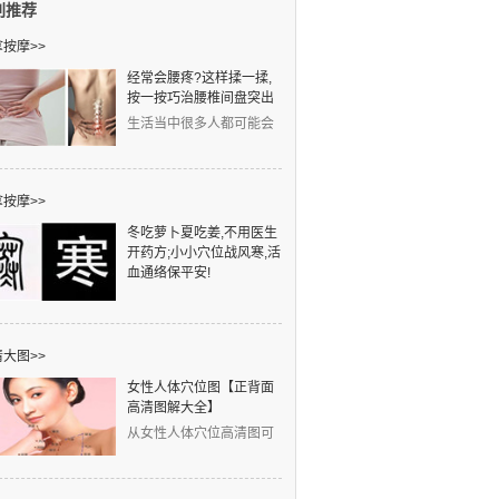
别推荐
按摩>>
经常会腰疼?这样揉一揉,
按一按巧治腰椎间盘突出
生活当中很多人都可能会
得腰椎间盘突出，发病人
群非常广泛。工作中
按摩>>
冬吃萝卜夏吃姜,不用医生
开药方;小小穴位战风寒,活
血通络保平安!
元旦一到，寒字当头。凉
是冷之始，寒是冷之极。
中医认为：冬天风邪、寒
大图>>
女性人体穴位图【正背面
高清图解大全】
从女性人体穴位高清图可
以看出，左侧的红线是任
脉穴位，右侧的蓝线是