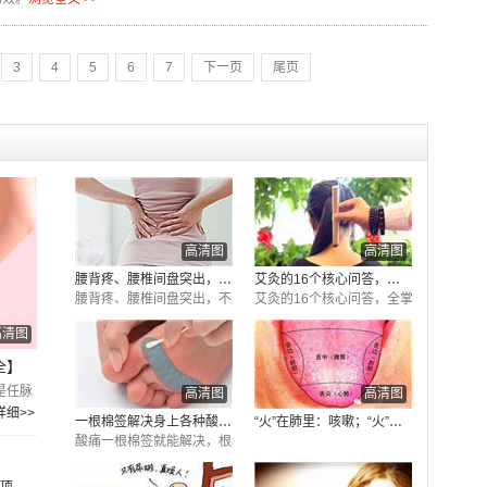
3
4
5
6
7
下一页
尾页
高清图
高清图
腰背疼、腰椎间盘突出，不用求人
艾灸的16个核心问答，全掌握了，你
腰背疼、腰椎间盘突出，不用求人，自己敲打一个穴位就搞定
艾灸的16个核心问答，全掌握了，你就
高清图
全】
是任脉
高清图
高清图
详细>>
一根棉签解决身上各种酸痛，只要
“火”在肺里：咳嗽；“火”在肝里
酸痛一根棉签就能解决，根本用不着麻烦医生。