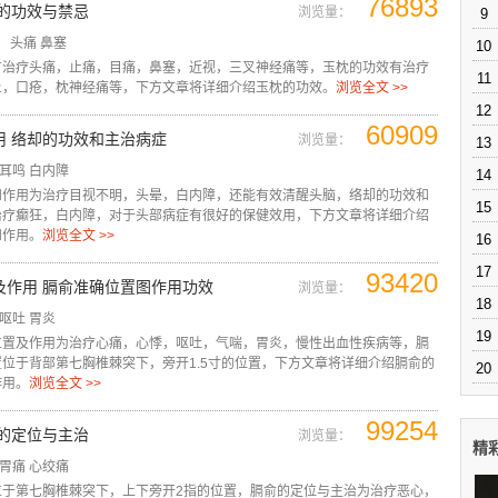
76893
枕的功效与禁忌
浏览量：
9
头痛
鼻塞
10
有治疗头痛，止痛，目痛，鼻塞，近视，三叉神经痛等，玉枕的功效有治疗
11
炎，口疮，枕神经痛等，下方文章将详细介绍玉枕的功效。
浏览全文 >>
12
60909
用 络却的功效和主治病症
浏览量：
13
耳鸣
白内障
14
和作用为治疗目视不明，头晕，白内障，还能有效清醒头脑，络却的功效和
15
治疗癫狂，白内障，对于头部病症有很好的保健效用，下方文章将详细介绍
和作用。
浏览全文 >>
16
17
93420
及作用 膈俞准确位置图作用功效
浏览量：
18
呕吐
胃炎
19
位置及作用为治疗心痛，心悸，呕吐，气喘，胃炎，慢性出血性疾病等，膈
位于背部第七胸椎棘突下，旁开1.5寸的位置，下方文章将详细介绍膈俞的
20
作用。
浏览全文 >>
99254
俞的定位与主治
浏览量：
精
胃痛
心绞痛
位于第七胸椎棘突下，上下旁开2指的位置，膈俞的定位与主治为治疗恶心，