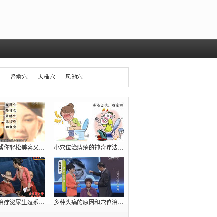
肾俞穴
大椎穴
风池穴
几个穴位帮你轻松美容又减肥（瘦肚腩）
小穴位治痔疮的神奇疗法【十人九痔，先收
臧福科：治疗泌尿生殖系统疾病的五大穴位
多种头痛的原因和穴位治疗方法