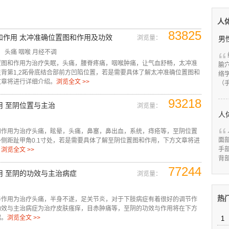
人
83825
和作用 太冲准确位置图和作用及功效
浏览量：
男
头痛
咽喉
月经不调
置图和作用为治疗失眠，头痛，腰脊疼痛，咽喉肿痛，让气血舒畅，太冲准
腧
背第1,2跖骨底结合部前方凹陷位置，若是需要具体了解太冲准确位置图和
络
文章将进行详细介绍。
浏览全文 >>
（
93218
用 至阴位置与主治
浏览量：
人
和作用为治疗头痛，眩晕，头痛，鼻塞，鼻出血，系统，痔疮等，至阴位置
面
侧距趾甲角0.1寸处，若是需要具体了解至阴位置图和作用，下方文章将进
手
。
浏览全文 >>
背
77244
用 至阴的功效与主治病症
浏览量：
热
与作用为治疗头痛，半身不遂，足关节炎，对于下肢病症有着很好的调节作
功效与主治病症为治疗皮肤瘙痒，目赤肿痛等，至阴的功效与作用将在下方
绍。
浏览全文 >>
1