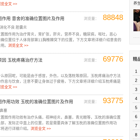
养生
览全文 >>
88848
图作用 意舍的准确位置图片及作用
浏览量：
消化不良
胆囊炎
位置图作用为治疗胃炎，胃扩张，肝炎，营养不良，糖尿病，呕吐，恶心
准确位置位于人体背部第11胸椎棘突下的位置，下方文章将详细介绍意舍的
作用。
浏览全文 >>
69776
精
原因 玉枕疼痛治疗方法
浏览量：
1
什么原因呢，可能是由于感冒，外伤，以及落枕等原因，玉枕疼痛治疗方法
2
的作息与饮食，注意不要让身体过于疲倦，下方文章将详细介绍玉枕疼痛是
览全文 >>
3
93775
4
图作用功效 玉枕的准确位置图片及作用
浏览量：
5
鼻塞
6
位置图作用功效有治疗头痛，视神经炎，鼻塞，青光眼等，玉枕的准确位置
头部，发际正中直上的位置，若是需要具体了解玉枕的准确位置图作用功
7
章将进行详细介绍。
浏览全文 >>
8