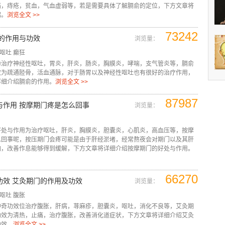
痛，痔疮，贫血，气血虚弱等，若是需要具体了解膈俞的定位，下方文章将
绍。
浏览全文 >>
73242
俞的作用与功效
浏览量：
呕吐
癫狂
为治疗神经性呕吐，胃炎，肝炎，肠炎，胸膜炎，哮喘，支气管炎等，膈俞
效为疏通胫骨，活血通脉，对于肠胃以及神经性呕吐也有很好的治疗作用，
详细介绍膈俞的作用。
浏览全文 >>
87987
与作用 按摩期门疼是怎么回事
浏览量：
好处与作用为治疗呕吐，肝炎，胸膜炎，胆囊炎，心肌炎，高血压等，按摩
么回事呢，按压期门会疼可能是由于肝经淤堵，经常熬夜会对期门以及其肝
响，改善作息能够得到缓解，下方文章将详细介绍按摩期门的好处与作用。
66270
功效 艾灸期门的作用及功效
浏览量：
呕吐
腹胀
神奇功效位治疗腹胀，肝病，荨麻疹，胆囊炎，呕吐，消化不良等，艾灸期
功效为清热，止痛，治疗腹胀，改善消化道症状，下方文章将详细介绍艾灸
功效。
浏览全文 >>