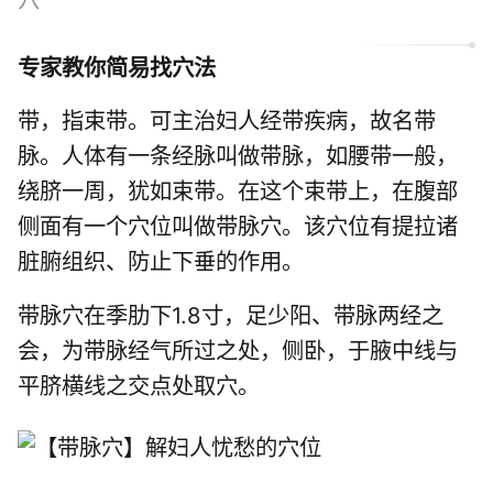
专家教你简易找穴法
带，指束带。可主治妇人经带疾病，故名带
脉。人体有一条经脉叫做带脉，如腰带一般，
绕脐一周，犹如束带。在这个束带上，在腹部
侧面有一个穴位叫做
带脉穴
。该穴位有提拉诸
脏腑组织、防止下垂的作用。
带脉穴在季肋下1.8寸，足少阳、带脉两经之
会，为带脉经气所过之处，侧卧，于腋中线与
平脐横线之交点处取穴。