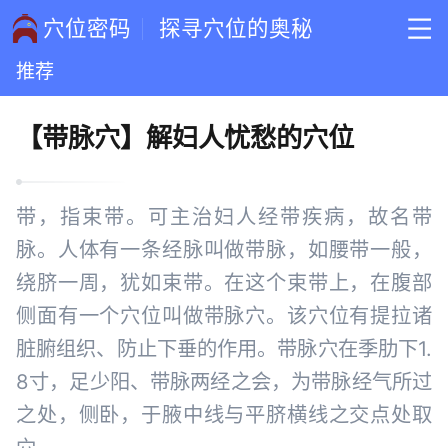
穴位密码
探寻穴位的奥秘
推荐
【带脉穴】解妇人忧愁的穴位
带，指束带。可主治妇人经带疾病，故名带
脉。人体有一条经脉叫做带脉，如腰带一般，
绕脐一周，犹如束带。在这个束带上，在腹部
侧面有一个穴位叫做带脉穴。该穴位有提拉诸
脏腑组织、防止下垂的作用。带脉穴在季肋下1.
8寸，足少阳、带脉两经之会，为带脉经气所过
之处，侧卧，于腋中线与平脐横线之交点处取
穴