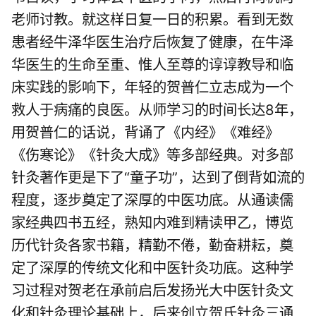
老师讨教。就这样日复一日的积累。看到无数
患者经牛泽华医生治疗后恢复了健康，在牛泽
华医生的生命至重、惟人至尊的谆谆教导和临
床实践的影响下，年轻的贺普仁立志成为一个
救人于病痛的良医。从师学习的时间长达8年，
用贺普仁的话说，背诵了《内经》《难经》
《伤寒论》《针灸大成》等多部经典。对多部
针灸著作更是下了“童子功”，达到了倒背如流的
程度，逐步奠定了深厚的中医功底。从通读儒
家经典四书五经，熟知内难到精读甲乙，博览
历代针灸各家书籍，精勤不倦，勤奋耕耘，奠
定了深厚的传统文化和中医针灸功底。这种学
习过程对贺老在承前启后发扬光大中医针灸文
化和针灸理论基础上，后来创立贺氏针灸三通