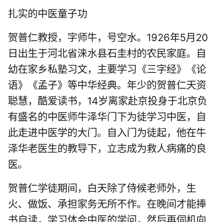
扎实的中医童子功
贺普仁教授，字师牛，号空水。1926年5月20
日出生于河北省涞水县石圭村的农民家庭。自
幼在家乡私塾习文，主要学习《三字经》《论
语》《孟子》等中华经典。年少的贺普仁天资
聪慧，酷爱读书，14岁离家赴京投身于北京负
有盛名的中医师牛泽华门下为徒学习中医，自
此走进中医学的大门。自入门为徒起，他在牛
泽华老医生的教导下，立志成为救人病痛的良
医。
贺普仁学徒期间，白天除了侍候老师外，生
火、做饭、承担家务无所不作。在晚间才能捧
书自读，学习体会中医的学问，然后再伺机向