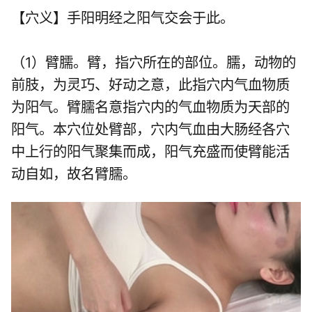
【穴义】手阳明经之阳气交会于此。
（1）臂臑。臂，指穴所在的部位。臑，动物的
前肢，为灵巧、好动之意，此指穴内气血物质
为阳气。臂臑名意指穴内的气血物质为天部的
阳气。本穴位处臂部，穴内气血由大肠经各穴
中上行的阳气聚集而成，阳气充盛而使臂能活
动自如，故名臂臑。