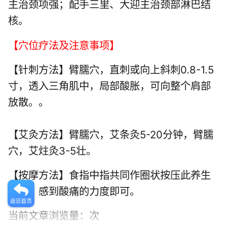
主治颈项强；配手三里、大迎主治颈部淋巴结
核。
【穴位疗法及注意事项】
【针刺方法】臂臑穴，直刺或向上斜刺0.8-1.5
寸，透入三角肌中，局部酸胀，可向整个肩部
放散。。
【艾灸方法】臂臑穴，艾条灸5-20分钟，臂臑
穴，艾炷灸3-5壮。
【按摩方法】食指中指共同作圈状按压此养生
穴位，感到酸痛的力度即可。
当前文章浏览量：
次