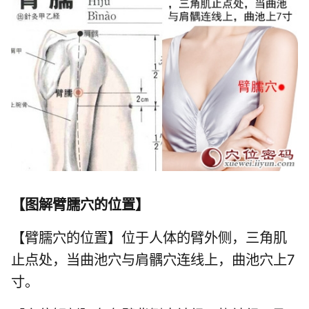
【
图解臂臑穴的位置
】
【臂臑穴的位置】位于人体的臂外侧，三角肌
止点处，当曲池穴与肩髃穴连线上，曲池穴上7
寸。