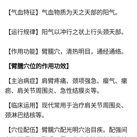
【气血特征】气血物质为天之天部的阳气。
【运行规律】阳气以冲行之状上行头颈天部。
【作用功能】臂臑穴，清热明目，通经通络。
【
臂臑穴位的作用功效
】
【主治病症】肩臂疼痛、颈项强急、瘿气、瘰
疬、肩关节周围炎、急性结膜炎等。
【临床运用】现代常用于治疗肩关节周围炎、
颈淋巴结核等。
【穴位配伍】臂臑穴配
光明穴
治目疾。配强间