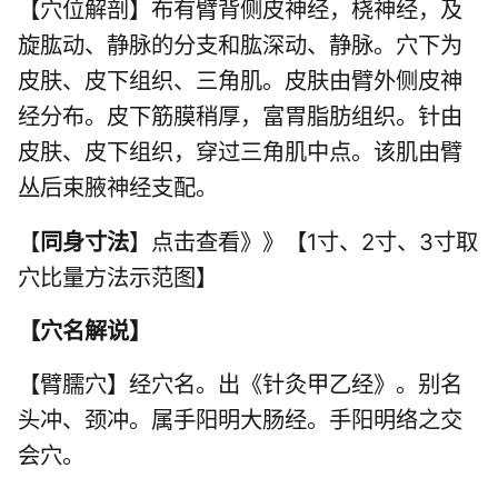
【穴位解剖】布有臂背侧皮神经，桡神经，及
旋肱动、静脉的分支和肱深动、静脉。穴下为
皮肤、皮下组织、三角肌。皮肤由臂外侧皮神
经分布。皮下筋膜稍厚，富胃脂肪组织。针由
皮肤、皮下组织，穿过三角肌中点。该肌由臂
丛后束腋神经支配。
【
同身寸法
】点击查看》》【1寸、2寸、3寸取
穴比量方法示范图】
【
穴名解说
】
【臂臑穴】经穴名。出《针灸甲乙经》。别名
头冲、颈冲。属手阳明大肠经。手阳明络之交
会穴。