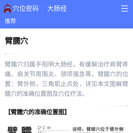
穴位密码
大肠经
推荐
臂臑穴
臂臑穴归属手阳明大肠经，有缓解治疗肩臂疼
痛、肩关节周围炎、颈项强急等，臂臑穴的位
置：臂外侧，三角肌止点处，详见本文图解臂
臑穴的准确位置图及穴位疗法。
【
臂臑穴的准确位置图
】