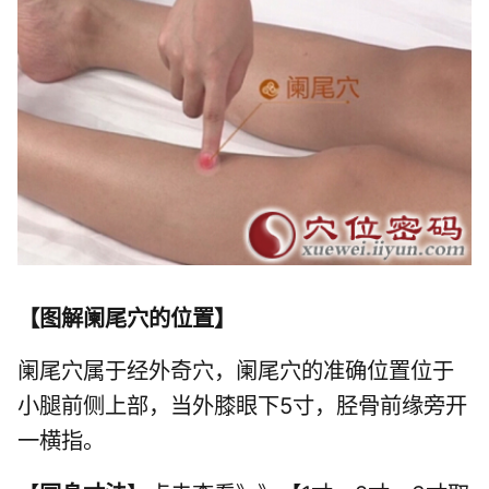
【
图解阑尾穴的位置
】
阑尾穴属于经外奇穴，阑尾穴的准确位置位于
小腿前侧上部，当外膝眼下5寸，胫骨前缘旁开
一横指。