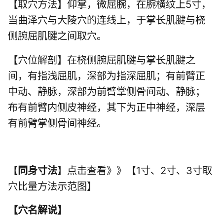
【取穴方法】仰掌，微屈腕，在腕横纹上5寸，
当曲泽穴与大陵穴的连线上，于掌长肌腱与桡
侧腕屈肌腱之间取穴。
【穴位解剖】在桡侧腕屈肌腱与掌长肌腱之
间，有指浅屈肌，深部为指深屈肌；有前臂正
中动、静脉，深部为前臂掌侧骨间动、静脉；
布有前臂内侧皮神经，其下为正中神经，深层
有前臂掌侧骨间神经。
【
同身寸法
】点击查看》》【1寸、2寸、3寸取
穴比量方法示范图】
【
穴名解说
】