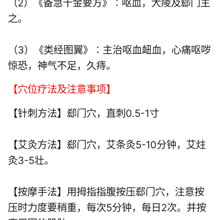
（2）《备急千金要方》∶呕血，大陵及郄门主
之。
（3）《类经图翼》∶主治呕血衄血，心痛呕哕
惊恐，神气不足，久痔。
【穴位疗法及注意事项】
【针刺方法】郄门穴，直刺0.5-1寸
【艾灸方法】郄门穴，艾条灸5-10分钟，艾炷
灸3-5壮。
【按摩手法】用拇指指腹按压郄门穴，注意按
压时力度要稍重，每次5分钟，每日2次。并按