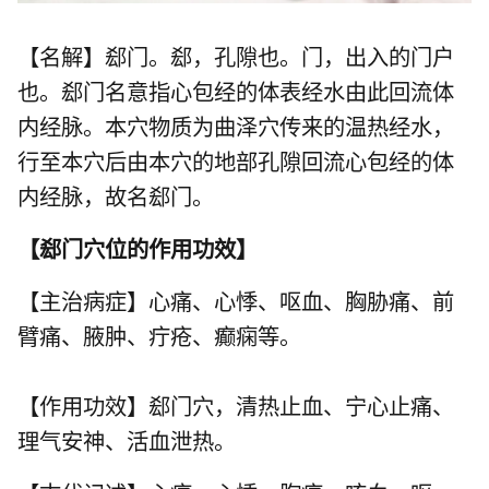
【名解】郄门。郄，孔隙也。门，出入的门户
也。郄门名意指心包经的体表经水由此回流体
内经脉。本穴物质为曲泽穴传来的温热经水，
行至本穴后由本穴的地部孔隙回流心包经的体
内经脉，故名郄门。
【
郄门穴位的作用功效
】
【主治病症】心痛、心悸、呕血、胸胁痛、前
臂痛、腋肿、疔疮、癫痫等。
【作用功效】郄门穴，清热止血、宁心止痛、
理气安神、活血泄热。