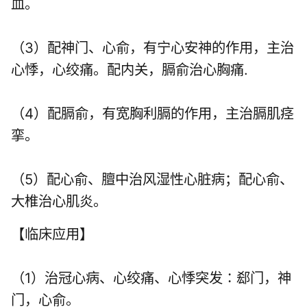
血。
（3）配神门、心俞，有宁心安神的作用，主治
心悸，心绞痛。配内关，膈俞治心胸痛.
（4）配膈俞，有宽胸利膈的作用，主治膈肌痉
挛。
（5）配心俞、膻中治风湿性心脏病；配心俞、
大椎治心肌炎。
【临床应用】
（1）治冠心病、心绞痛、心悸突发∶郄门，神
门，心俞。