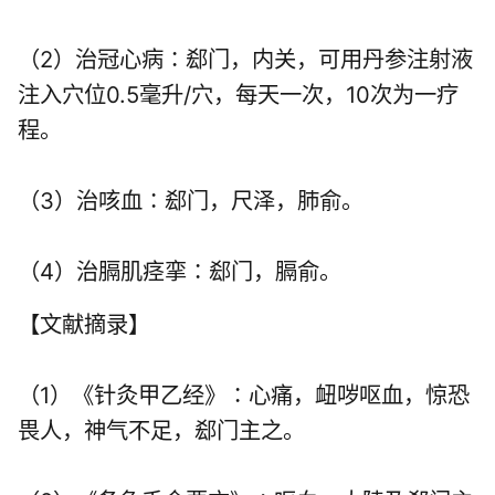
（2）治冠心病∶郄门，内关，可用丹参注射液
注入穴位0.5毫升/穴，每天一次，10次为一疗
程。
（3）治咳血∶郄门，尺泽，肺俞。
（4）治膈肌痉挛∶郄门，膈俞。
【文献摘录】
（1）《针灸甲乙经》∶心痛，衄哕呕血，惊恐
畏人，神气不足，郄门主之。