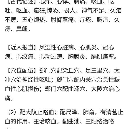
【古代记述】心痛、心悸、胸痛、咳血、呕
吐、呕血、癫狂,惊恐、畏人、神气不足、久疟
不瘥、五心烦热、肘臂挛痛、疔疮、胸疽、久
痔、鼻衄。
【近人报道】风湿性心脏病、心肌炎、冠心
病、心绞痛、心动过速、胸膜炎、膈肌痉挛。
【穴位配伍】郄门穴配梁丘穴、
足三里穴
、
太
冲穴
治神经性呕吐；郄门穴配
内关穴
治急性缺
血性心肌损伤；郄门穴配
曲泽穴
、大陵穴治心
痛。
（2）配大陵止咯血；配尺泽、肺俞，有清营止
血的作用，主治咳血。配曲池、三阳络治咯