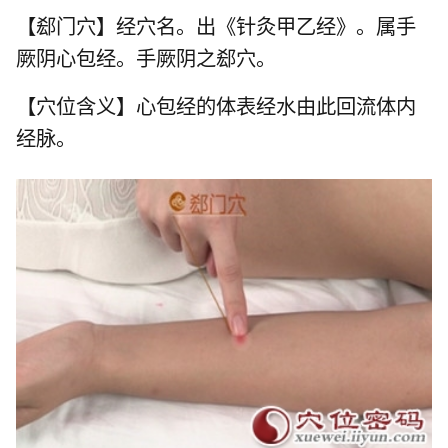
【郄门穴】经穴名。出《针灸甲乙经》。属
手
厥阴心包经
。手厥阴之郄穴。
【穴位含义】心包经的体表经水由此回流体内
经脉。