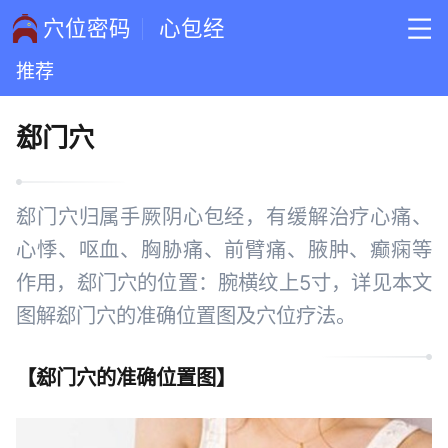
穴位密码
心包经
推荐
郄门穴
郄门穴归属手厥阴心包经，有缓解治疗心痛、
心悸、呕血、胸胁痛、前臂痛、腋肿、癫痫等
作用，郄门穴的位置：腕横纹上5寸，详见本文
图解郄门穴的准确位置图及穴位疗法。
【
郄门穴的准确位置图
】