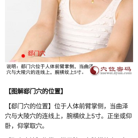
【
图解郄门穴的位置
】
【郄门穴的位置】位于人体前臂掌侧，当
曲泽
穴
与大陵穴的连线上，腕横纹上5寸。正坐或仰
卧，仰掌取穴。