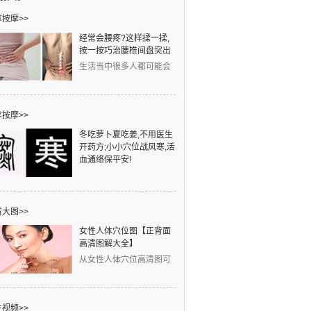
按摩>>
经常会腰疼?这样揉一揉,
按一按巧治腰椎间盘突出
生活当中很多人都可能会
得腰椎间盘突出，发病人
群非常广泛。工作中
按摩>>
冬吃萝卜夏吃姜,不用医生
开药方;小小穴位战风寒,活
血通络保平安!
元旦一到，寒字当头。凉
是冷之始，寒是冷之极。
中医认为：冬天风邪、寒
大图>>
女性人体穴位图【正背面
高清图解大全】
从女性人体穴位高清图可
以看出，左侧的红线是任
脉穴位，右侧的蓝线是
视频>>