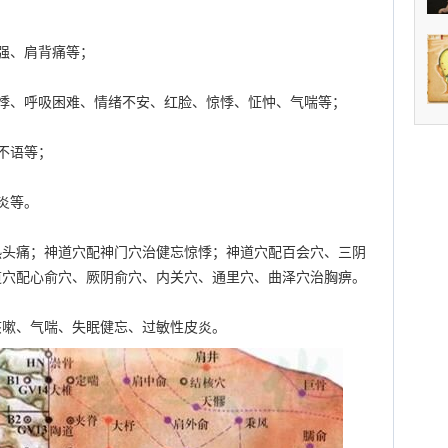
强、肩背痛等；
悸、呼吸困难、情绪不安、红脸、惊悸、怔忡、气喘等；
不语等；
炎等。
热头痛；神道穴配神门穴治健忘惊悸；神道穴配百会穴、三阴
道穴配心俞穴、厥阴俞穴、内关穴、通里穴、曲泽穴治胸痹。
咳嗽、气喘、失眠健忘、过敏性皮炎。