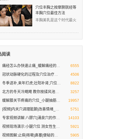
穴位丰胸之按摩膀胱经等
丰胸穴位最佳方法
丰胸美乳是这个时代最火
爆的话题！然而，丰胸的
道路真是难上难！丰胸的
品阅读
痛经怎么办快速止痛_缓解痛经的穴
痛经●妇科疾病不担心-按摩祛病好心情
6555
冠状动脉硬化的过程及穴位治疗方法
人到30岁以后，你的心脏就开始不想“工作”了，
4506
冬季进补,来年打虎;壮阳补肾,穴位
冬季壮阳补肾不一定要吃药,用好这些免费的方
8822
北方的冬天冷飕飕 教你按揉风池穴
教你三招预防贼风偷袭 防治头痛头晕
3257
缓解膝关节疼痛的穴位_小腿抽筋急
缓解治疗腿脚疼痛的穴位及养生方法[专家视频
19957
[视频]内关穴调理脏腑|改善情绪_桂
内关穴:调理脏腑 改善不良情绪
5751
专家视频讲解:八髎穴|涌泉穴的作用
八髎穴|涌泉穴补益肾气
14103
视频现场演示:小腿穴位 测女性生理
按压小腿上的脾经穴位 揭秘女性青春密码
5921
视频图解:止痒|咳嗽|鼻塞|便秘的常
[向穴位要健康]刘教授现场演示:按摩穴位可以
5905