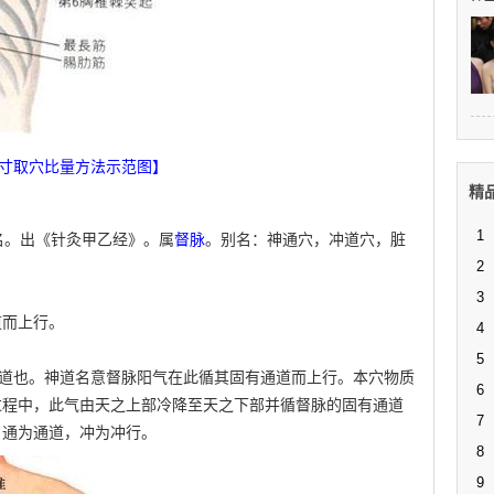
3寸取穴比量方法示范图】
精
1
经穴名。出《针灸甲乙经》。属
督脉
。别名：神通穴，冲道穴，脏
2
3
道而上行。
4
5
”，通道也。神道名意督脉阳气在此循其固有通道而上行。本穴物质
6
过程中，此气由天之上部冷降至天之下部并循督脉的固有通道
7
，通为通道，冲为冲行。
8
9