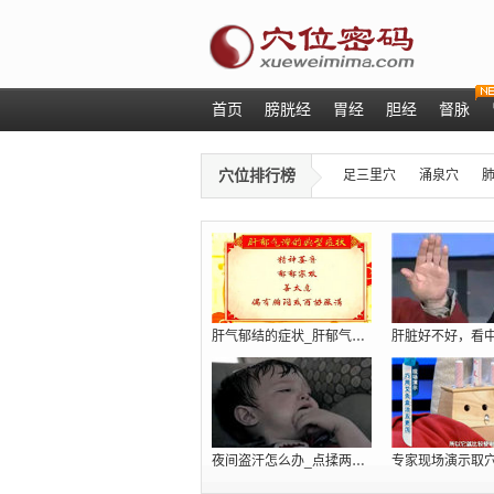
首页
膀胱经
胃经
胆经
督脉
穴位排行榜
足三里穴
涌泉穴
肝气郁结的症状_肝郁气滞吃什么_肝火旺
夜间盗汗怎么办_点揉两个穴位巧治肾虚