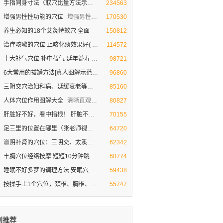
手指同身寸法（取穴比量方法示范图
同身寸定位法（取穴比量方法示范图）
234563
增强男性性功能的穴位
增强男性性功能的穴位
170530
养生必知的18个艾灸特效穴 全面
150812
治疗咳嗽的穴位 止咳化痰效果好(
治疗咳嗽的穴位 止咳化痰效果非常好(视频图解)
114572
十大补气穴位 补中益气 延年益寿
人体十大补气穴位
98721
6大常用的拔罐方法[真人图解示范
真人图解示 常见的范拔罐方法
96860
三阴交穴治妇科病、延缓衰老等作
三阴交穴治妇科病、延缓衰老等作用（视频图解
85160
人体穴位作用图解大全
清晰直观的人体穴位作用【图解大全】
80827
肝脏好不好，看中指根！ 肝脏不好的
肝脏好不好，看中指根！ 肝脏不好的症状
70155
足三里的位置在哪里（张老师视频图
揉按足三里穴滋补养胃 促食欲(张老师视频图解
64720
滋阴补肾的穴位：三阴交、太溪、照
人体神秘的三角区 滋阴补肾的穴位
62342
丰胸穴位经络按摩 短短10分钟跳
神奇的经络丰胸穴位按摩[视频]
60774
睡眠不好多梦的调理方法 安眠穴
睡眠不好多梦的调理方法 安眠穴助睡眠
59438
按揉手上1个穴位，颈椎、胸椎、腰
按揉手上1个穴位，颈椎、胸椎、腰椎就不疼
55747
别推荐