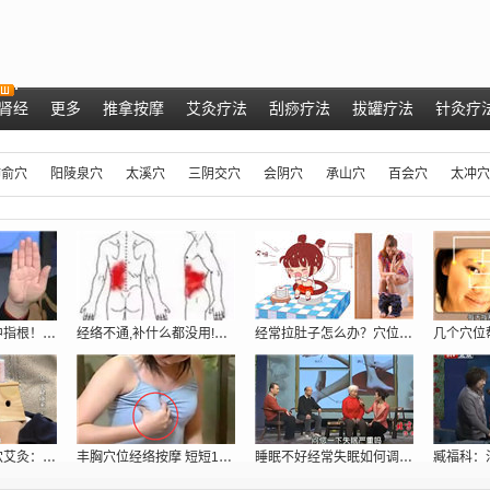
肾经
更多
推拿按摩
艾灸疗法
刮痧疗法
拔罐疗法
针灸疗
肺俞穴
阳陵泉穴
太溪穴
三阴交穴
会阴穴
承山穴
百会穴
太冲穴
肝脏好不好，看中指根！ 肝脏不好的症状
经络不通,补什么都没用!只用一招:经络
经常拉肚子怎么办？穴位密码抓住根本给你
专家现场演示取穴艾灸：调理胃痛、五更泻
丰胸穴位经络按摩 短短10分钟跳两罩杯[
睡眠不好经常失眠如何调理_穴位提高睡