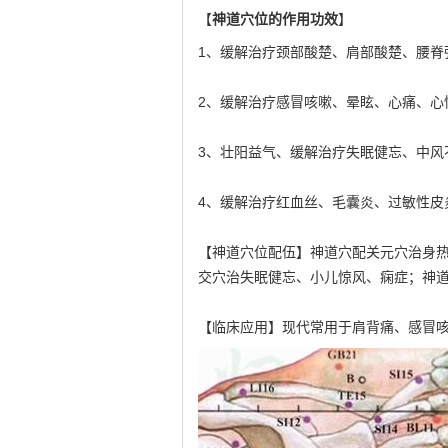
【
神道穴位的作用功效
】
1、缓解治疗颈部酸楚、肩部酸楚、腰脊
2、缓解治疗感冒咳嗽、晕眩、心痛、心
3、壮阳益气、缓解治疗失眠健忘、中风
4、缓解治疗红血丝、毛囊炎、过敏性皮
【神道穴位配伍】神道穴配关元穴治身
交穴治失眠健忘、小儿惊风、痫症；神
【临床应用】现代常用于肩背痛、感冒