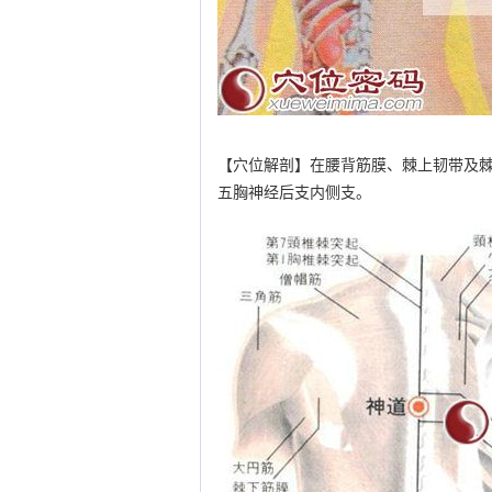
【穴位解剖】在腰背筋膜、棘上韧带及
五胸神经后支内侧支。