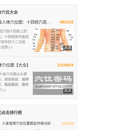
体穴位大全
男性人体穴位图：十四经穴高清图解
493315
经穴指十四经上的
穴。十四经指中医经
学说中的十二正经
手太阴
高清
体穴位图【大全】
1319424
人体穴位图从头部
部、颈部肩部、胳膊
部、胸部腹部、腰部
部
高清
门点击排行榜
人体常用穴位位置图及作用与好处
人体十大要穴图解
274123