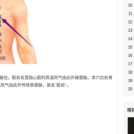
10
11
12
13
14
15
16
17
18
俞”，输也。脏俞名意指心脏的高温热气由此外输督脉。本穴位处脊
19
热气由此外传体表督脉，故名“脏俞”。
20
精
。