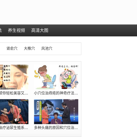
法
养生视频
高清大图
肾俞穴
大椎穴
风池穴
几个穴位帮你轻松美容又减肥（瘦肚腩）
小穴位治痔疮的神奇疗法【十人九痔，先收
臧福科：治疗泌尿生殖系统疾病的五大穴位
多种头痛的原因和穴位治疗方法