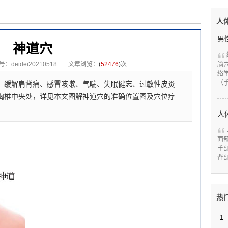
人
神道穴
deidei20210518
文章浏览：
(
52476
)
次
腧
络
（
、缓解肩背痛、感冒咳嗽、气喘、失眠健忘、过敏性皮炎
胸椎中央处，详见本文图解神道穴的准确位置图及穴位疗
人
面
手
背
热
1