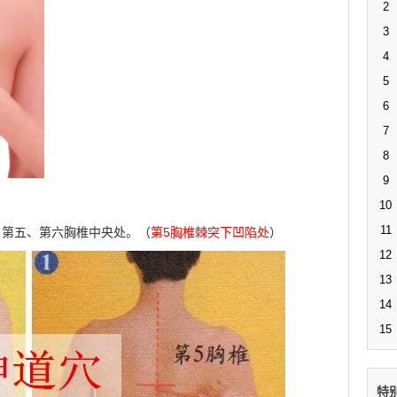
2
3
4
5
6
7
8
9
10
11
，第五、第六胸椎中央处。（
第5胸椎棘突下凹陷处
）
12
13
14
15
特