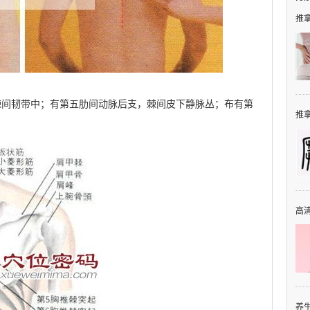
推拿
棘间韧带中；有第五肋间动脉后支，棘间皮下静脉丛；布有第
推拿
高清
养生