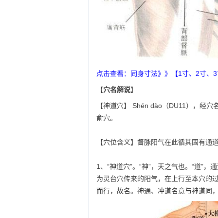
点击查看：同身寸法》》【1寸、2寸、
【
穴名解说
】
【神道穴】 Shén dào（DU11），
俞穴。
【穴位含义】督脉阳气在此循其固有通
1、“神道穴”。“神”，天之气也。“道
为灵台穴传来的阳气，在上行至本穴的
而行，故名。神通、冲道名意与神道同