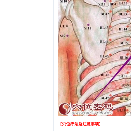
【
穴位疗法及注意事项
】