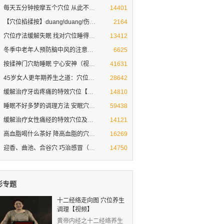
每天五分钟按摩五个穴位 从此不再
穴位按摩治疗打呼噜
14401
【穴位掐揉按】duang!duang!伤风感
【穴位掐揉按】duang duang!伤风感冒就
2164
穴位疗法缓解失眠 找对穴位睡得香
穴位疗法缓解失眠 找对穴位睡得香
13412
冬季中老年人预防脑中风的注意方法
冬季中老年人预防脑中风的注意方法和穴位
6625
按揉神门穴助睡眠 宁心安神（视频图
按揉神门穴助睡眠 宁心安神（视频图解）
41631
45岁女人更年期养生之道：穴位按摩
女人保养秘诀
28642
缓解治疗牙齿疼痛的特效穴位【按摩
牙齿疼痛难忍 如何缓解 求偏方
14810
睡眠不好多梦的调理方法 安眠穴助
睡眠不好多梦的调理方法 安眠穴助睡眠
59438
缓解治疗女性痛经的特效穴位及小偏
穴位按摩缓解治疗女性痛经
14121
高血脂喝什么茶好 降高血脂的穴位
高血脂的治疗与饮食
16269
迎香、曲池、合谷穴 巧治感冒（专家
迎香、曲池、合谷穴 三个穴位巧治感冒
14750
彩专题
十二经络走向图 穴位养生
调理【视频】
黄帝内经之十二经络养生