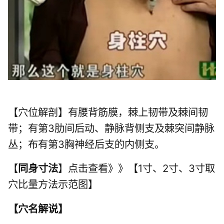
【穴位解剖】有腰背筋膜，棘上韧带及棘间韧
带；有第3肋间后动、静脉背侧支及棘突间静脉
丛；布有第3胸神经后支的内侧支。
【
同身寸法
】点击查看》》【1寸、2寸、3寸取
穴比量方法示范图】
【
穴名解说
】