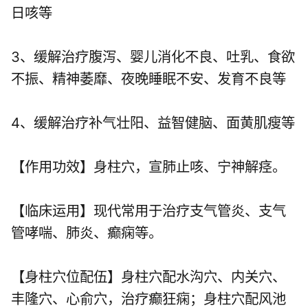
日咳等
3、缓解治疗腹泻、婴儿消化不良、吐乳、食欲
不振、精神萎靡、夜晚睡眠不安、发育不良等
4、缓解治疗补气壮阳、益智健脑、面黄肌瘦等
【作用功效】身柱穴，宣肺止咳、宁神解痉。
【临床运用】现代常用于治疗支气管炎、支气
管哮喘、肺炎、癫痫等。
【身柱穴位配伍】身柱穴配
水沟穴
、
内关穴
、
丰隆穴
、
心俞穴
，治疗癫狂痫；身柱穴配
风池