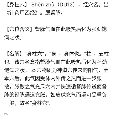
【身柱穴】 Shēn zhù（DU12），经穴名。出
《针灸甲乙经》。属
督脉
。
【穴位含义】督脉气血在此吸热后化为强劲饱
满之状。
【名解】“身柱穴”，“身”，身体也。“柱”，支柱
也。该穴名意指督脉气血在此吸热后化为强劲
饱满之状。 本穴物质为神道穴传来的阳气，至
本穴后，此气因受体内外传之热而进一步胀
散，胀散之气充斥穴内并快速循督脉传送使督
脉的经脉通道充胀，如皮球充气而坚可受重负
一般，故名“身柱穴”。