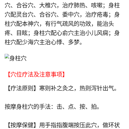
穴
、
合谷穴
、
大椎穴
，治疗肺热、咳嗽；身柱
穴配
灵台穴
、
合谷穴
、
委中穴
，治疗疮毒；身
柱穴配
本神穴
，有行气疏风的功效，能治头
疼、目眩；身柱穴配
心俞穴
主治小儿风痫；身
柱穴配
少海穴
主治心悸、多梦。
【穴位疗法及注意事项】
【疗法原则】寒则补之灸之，热则泻针出气。
按摩身柱穴的手法：击、点、按、拍。
【按摩保健】用手指指腹端按压此穴，做环状