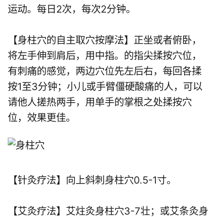
运动。每日2次，每次2分钟。
【身柱穴的自主取穴按摩法】正坐或者俯卧，
将左手伸到肩后，用中指。的指尖揉按穴位，
有刺痛的感觉，两边穴位先左后右，每回各揉
按1至3分钟；小儿或手臂僵硬酸痛的人，可以
请他人搓热两手，用单手的掌根之处揉按穴
位，效果更佳。
【针灸疗法】向上斜刺身柱穴0.5-1寸。
【艾灸疗法】艾炷灸身柱穴3-7壮；或艾条灸身